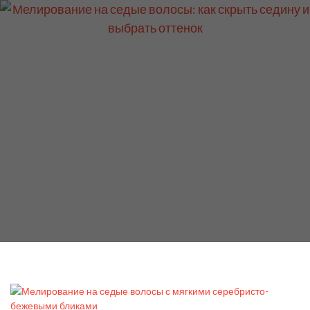
ЛАСТ-ТРЕНД
Окрашивание
Мелирование на седые волосы:
как скрыть седину и выбрать
оттенок