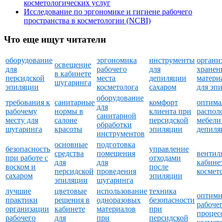
косметологических услуг
Исследование по эргономике и гигиене рабочего
пространства в косметологии (NCBI)
Что еще ищут читатели
оборудование
эргономика
инструменты
органи
освещение
для
рабочего
для
хранен
в кабинете
персидской
места
депиляции
матери
шугаринга
эпиляции
косметолога
сахаром
для эп
оборудование
требования к
санитарные
комфорт
оптима
для
рабочему
нормы в
клиента при
распол
санитарной
месту для
салоне
персидской
мебели
обработки
шугаринга
красоты
эпиляции
депиля
инструментов
основные
подготовка
безопасность
управление
средства
помещения
вентил
при работе с
отходами
для
для
кабине
воском и
после
персидской
проведения
космет
сахаром
эпиляции
эпиляции
шугаринга
лучшие
цветовые
использование
техника
оптими
практики
решения в
одноразовых
безопасности
рабоче
организации
кабинете
материалов
при
процес
рабочего
для
при
персидской