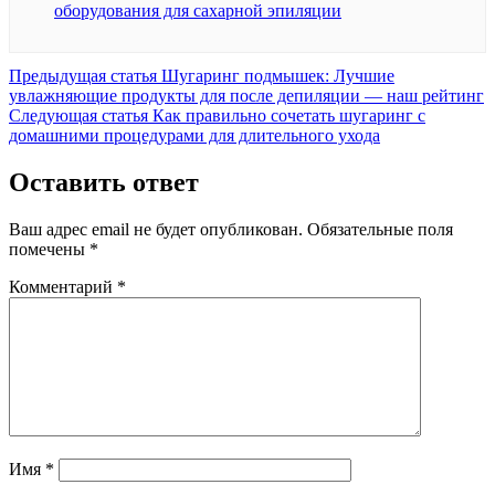
оборудования для сахарной эпиляции
Предыдущая
Предыдущая статья
Шугаринг подмышек: Лучшие
запись:
увлажняющие продукты для после депиляции — наш рейтинг
Следующая
Следующая статья
Как правильно сочетать шугаринг с
запись:
домашними процедурами для длительного ухода
Оставить ответ
Ваш адрес email не будет опубликован.
Обязательные поля
помечены
*
Комментарий
*
Имя
*