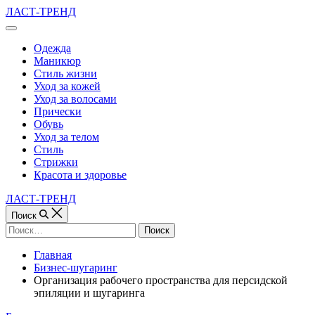
Перейти
ЛАСТ-ТРЕНД
к
Вне
содержимому
холста
Одежда
Маникюр
Стиль жизни
Уход за кожей
Уход за волосами
Прически
Обувь
Уход за телом
Стиль
Стрижки
Красота и здоровье
ЛАСТ-ТРЕНД
Поиск
Найти:
Главная
Бизнес-шугаринг
Организация рабочего пространства для персидской
эпиляции и шугаринга