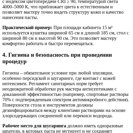
с индексом цветопередачи CRI ≥ 90, температурой света
4000–5000 К, что приближает цвета к естественным и
позволяет мастеру точно видеть структуру кожи и качество
нанесения пасты.
Практический пример:
При площади кабинета 15 м²
используется кушетка шириной 65 см и длиной 185 см, стол с
шириной 80 см и высотой 90 см. Это позволяет мастеру
комфортно работать и быстро перемещаться.
4. Гигиена и безопасность при проведении
процедур
Гигиена – обязательное условие при любой эпиляции,
особенно персидской и шугаринге, где контакт с кожей
интенсивен. Регламент санитарных норм требует
неоднократной обработки рук мастера антисептиками с
доказанной эффективностью (например, спиртовые растворы
70% с подтвержденным спектром антимикробного действия).
Поверхности стола и инструментов должны
дезинфицироваться между клиентами растворами на основе
хлорсодержащих соединений или перекиси водорода.
Рабочее место для шугаринга
должно иметь одноразовые
шпатели, в которых паста не мутирует и не сохраняет