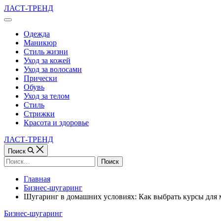
Перейти
ЛАСТ-ТРЕНД
к
Вне
содержимому
холста
Одежда
Маникюр
Стиль жизни
Уход за кожей
Уход за волосами
Прически
Обувь
Уход за телом
Стиль
Стрижки
Красота и здоровье
ЛАСТ-ТРЕНД
Поиск
Найти:
Главная
Бизнес-шугаринг
Шугаринг в домашних условиях: Как выбрать курсы для 
Рубрики
Бизнес-шугаринг