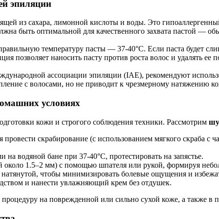
ей эпиляции
ящей из сахара, лимонной кислоты и воды. Это гипоаллергенный
лжна быть оптимальной для качественного захвата пастой — обы
равильную температуру пасты — 37-40°C. Если паста будет сли
ция позволяет наносить пасту против роста волос и удалять ее п
Международной ассоциации эпиляции (IAE), рекомендуют использ
епление с волосами, но не приводит к чрезмерному натяжению к
домашних условиях
одготовки кожи и строгого соблюдения техники. Рассмотрим
шу
я провести скрабирование (с использованием мягкого скраба с ч
и на водяной бане при 37-40°C, протестировать на запястье.
й около 1.5–2 мм) с помощью шпателя или рукой, формируя неб
 натянутой, чтобы минимизировать болевые ощущения и избежат
дством и нанести увлажняющий крем без отдушек.
 процедуру на поврежденной или сильно сухой коже, а также в 
ства