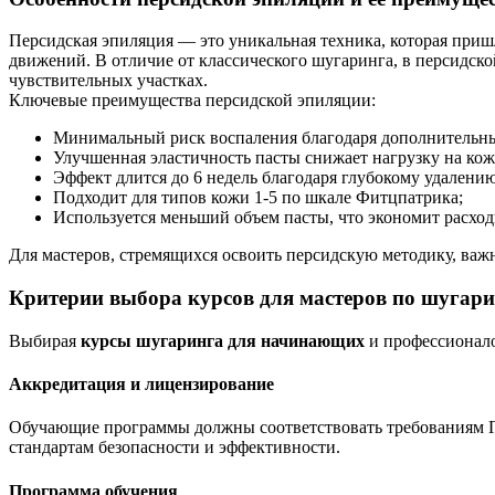
Персидская эпиляция — это уникальная техника, которая при
движений. В отличие от классического шугаринга, в персидской
чувствительных участках.
Ключевые преимущества персидской эпиляции:
Минимальный риск воспаления благодаря дополнительным 
Улучшенная эластичность пасты снижает нагрузку на кожу,
Эффект длится до 6 недель благодаря глубокому удалени
Подходит для типов кожи 1-5 по шкале Фитцпатрика;
Используется меньший объем пасты, что экономит расхо
Для мастеров, стремящихся освоить персидскую методику, важ
Критерии выбора курсов для мастеров по шугар
Выбирая
курсы шугаринга для начинающих
и профессионало
Аккредитация и лицензирование
Обучающие программы должны соответствовать требованиям ГОС
стандартам безопасности и эффективности.
Программа обучения