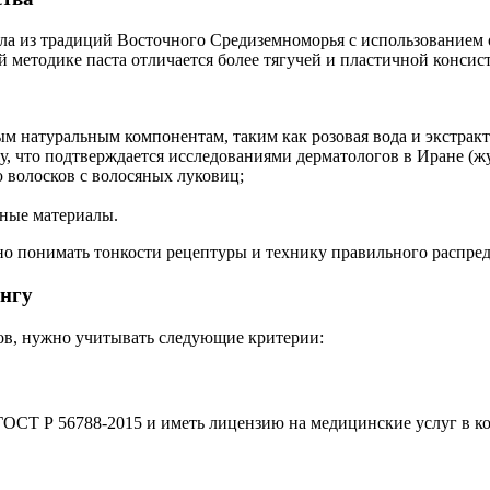
шла из традиций Восточного Средиземноморья с использованием 
 методике паста отличается более тягучей и пластичной консист
натуральным компонентам, таким как розовая вода и экстракт а
 что подтверждается исследованиями дерматологов в Иране (журна
ю волосков с волосяных луковиц;
дные материалы.
но понимать тонкости рецептуры и технику правильного распред
ингу
в, нужно учитывать следующие критерии:
Т Р 56788-2015 и иметь лицензию на медицинские услуг в косм