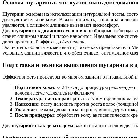
Основы шугаринга: что нужно знать для домашн
Шугаринг основан на использовании натуральной пасты, состо
для чувствительной кожи. Важно понимать, что длина волос до
удаляются, а слишком длинные вызывают дискомфорт.
Для
шугаринга в домашних условиях
необходимо соблюдать п
станет слишком вязкой и плохо наносится. Идеальная консистен
долговременный эффект до 4-6 недель.
Эксперты в области косметологии, такие как представители 
условных единиц вязкости), что обеспечивает оптимальное сц
Подготовка и техника выполнения шугаринга в 
Эффективность процедуры во многом зависит от правильной п
Подготовка кожи:
за 24 часа до процедуры рекомендуетс
волоски легче удалялись из фолликул.
Температура пасты:
разогреть пасту в микроволновке ил
Нанесение:
пасту наносить против роста волос (толщино
Удаление:
резким движением по росту волос, держа кожу
После процедуры:
обработать кожу антисептическим сре
Для
шугаринга как делать дома
важно помнить: нельзя делать
Особенности персидской эпиляции и ее преимуще