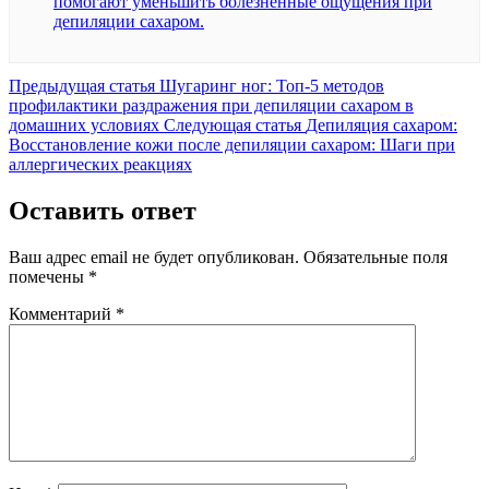
помогают уменьшить болезненные ощущения при
депиляции сахаром.
Предыдущая
Предыдущая статья
Шугаринг ног: Топ-5 методов
запись:
профилактики раздражения при депиляции сахаром в
Следующая
домашних условиях
Следующая статья
Депиляция сахаром:
запись:
Восстановление кожи после депиляции сахаром: Шаги при
аллергических реакциях
Оставить ответ
Ваш адрес email не будет опубликован.
Обязательные поля
помечены
*
Комментарий
*