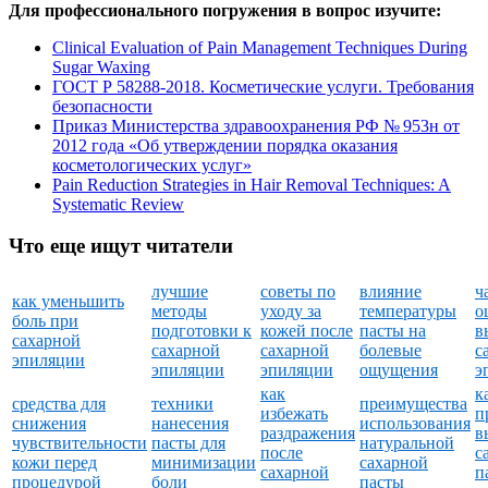
Для профессионального погружения в вопрос изучите:
Clinical Evaluation of Pain Management Techniques During
Sugar Waxing
ГОСТ Р 58288-2018. Косметические услуги. Требования
безопасности
Приказ Министерства здравоохранения РФ № 953н от
2012 года «Об утверждении порядка оказания
косметологических услуг»
Pain Reduction Strategies in Hair Removal Techniques: A
Systematic Review
Что еще ищут читатели
лучшие
советы по
влияние
ч
как уменьшить
методы
уходу за
температуры
о
боль при
подготовки к
кожей после
пасты на
в
сахарной
сахарной
сахарной
болевые
с
эпиляции
эпиляции
эпиляции
ощущения
э
как
к
средства для
техники
преимущества
избежать
п
снижения
нанесения
использования
раздражения
в
чувствительности
пасты для
натуральной
после
с
кожи перед
минимизации
сахарной
сахарной
п
процедурой
боли
пасты