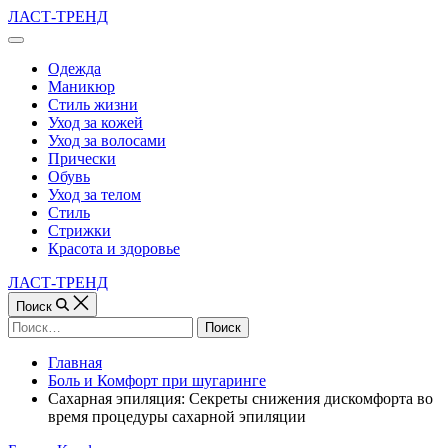
Перейти
ЛАСТ-ТРЕНД
к
Вне
содержимому
холста
Одежда
Маникюр
Стиль жизни
Уход за кожей
Уход за волосами
Прически
Обувь
Уход за телом
Стиль
Стрижки
Красота и здоровье
ЛАСТ-ТРЕНД
Поиск
Найти:
Главная
Боль и Комфорт при шугаринге
Сахарная эпиляция: Секреты снижения дискомфорта во
время процедуры сахарной эпиляции