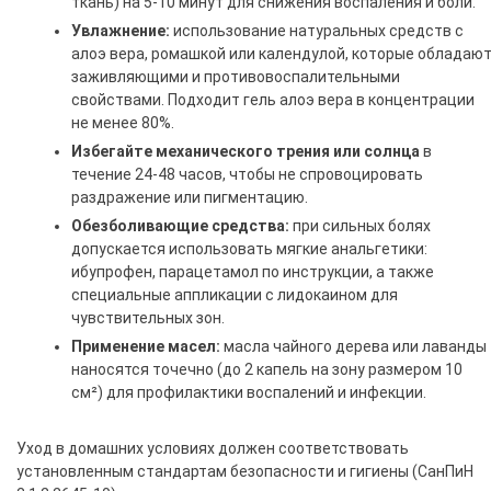
ткань) на 5-10 минут для снижения воспаления и боли.
Увлажнение:
использование натуральных средств с
алоэ вера, ромашкой или календулой, которые обладаю
заживляющими и противовоспалительными
свойствами. Подходит гель алоэ вера в концентрации
не менее 80%.
Избегайте механического трения или солнца
в
течение 24-48 часов, чтобы не спровоцировать
раздражение или пигментацию.
Обезболивающие средства:
при сильных болях
допускается использовать мягкие анальгетики:
ибупрофен, парацетамол по инструкции, а также
специальные аппликации с лидокаином для
чувствительных зон.
Применение масел:
масла чайного дерева или лаванды
наносятся точечно (до 2 капель на зону размером 10
см²) для профилактики воспалений и инфекции.
Уход в домашних условиях должен соответствовать
установленным стандартам безопасности и гигиены (СанПиН