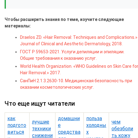
Чтобы расширить знания по теме, изучите следующие
материалы:
Draelos ZD. «Hair Removal: Techniques and Complications.»
Journal of Clinical and Aesthetic Dermatology, 2018.
ГОСТ Р 59653-2021. Услуги депиляции и эпиляции.
Общие требования к оказанию услуг.
World Health Organization. «WHO Guidelines on Skin Care fo
Hair Removal.» 2017.
СанПиН 2.1.3.2630-10. Медицинская безопасность при
оказании косметологических услуг.
Что еще ищут читатели
как
домашни
польза
лучшие
чем
подгото
е
холодны
техники
обезболи
виться
средства
х
снижени
ть кожу