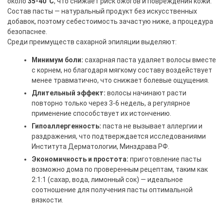
около
35-40°C
, что снижает риск ожогов и повреждения кожи.
Состав пасты — натуральный продукт без искусственных
добавок, поэтому себестоимость зачастую ниже, а процедура
безопаснее.
Среди преимуществ сахарной эпиляции выделяют:
Минимум боли:
сахарная паста удаляет волосы вместе
с корнем, но благодаря мягкому составу воздействует
менее травматично, что снижает болевые ощущения.
Длительный эффект:
волосы начинают расти
повторно только через 3-6 недель, а регулярное
применение способствует их истончению.
Гипоаллергенность:
паста не вызывает аллергии и
раздражения, что подтверждается исследованиями
Института Дерматологии, Минздрава РФ.
Экономичность и простота:
приготовление пасты
возможно дома по проверенным рецептам, таким как
2:1:1 (сахар, вода, лимонный сок) — идеальное
соотношение для получения пасты оптимальной
вязкости.