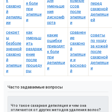
к
для
компре
я боли
перед
сахарно
уменьше
ссов
при
сахарной
й
ния
после
эпиляци
депиляци
депиляц
дискомф
эпиляци
и
ей
ии
орта
и
секрет
как
сравнен
какие
советы
ы
уменьш
ие
ошибки
по уходу
безболе
ить
сахарно
приводят
за кожей
зненной
раздраж
й
к боли
после
сахарно
ение
эпиляци
при
сахарной
й
после
и и
депиляци
депиляци
эпиляци
процеду
восково
и
и
и
ры
й
Часто задаваемые вопросы
Что такое сахарная депиляция и чем она
отличается от других методов удаления волос?