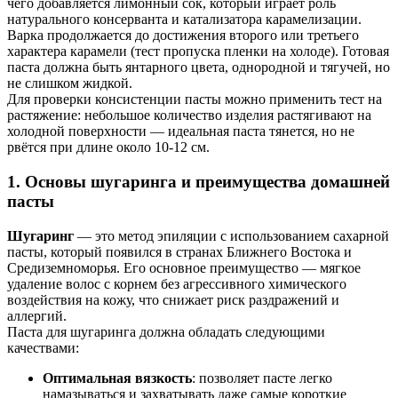
чего добавляется лимонный сок, который играет роль
натурального консерванта и катализатора карамелизации.
Варка продолжается до достижения второго или третьего
характера карамели (тест пропуска пленки на холоде). Готовая
паста должна быть янтарного цвета, однородной и тягучей, но
не слишком жидкой.
Для проверки консистенции пасты можно применить тест на
растяжение: небольшое количество изделия растягивают на
холодной поверхности — идеальная паста тянется, но не
рвётся при длине около 10-12 см.
1. Основы шугаринга и преимущества домашней
пасты
Шугаринг
— это метод эпиляции с использованием сахарной
пасты, который появился в странах Ближнего Востока и
Средиземноморья. Его основное преимущество — мягкое
удаление волос с корнем без агрессивного химического
воздействия на кожу, что снижает риск раздражений и
аллергий.
Паста для шугаринга должна обладать следующими
качествами:
Оптимальная вязкость
: позволяет пасте легко
намазываться и захватывать даже самые короткие