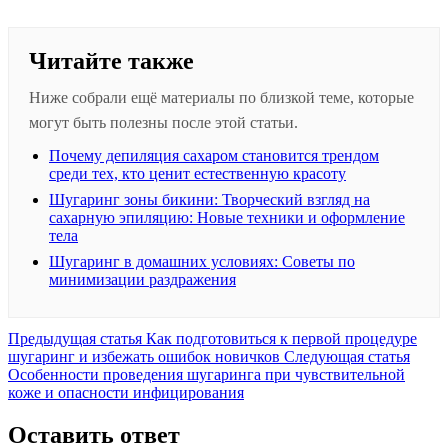
Читайте также
Ниже собрали ещё материалы по близкой теме, которые
могут быть полезны после этой статьи.
Почему депиляция сахаром становится трендом
среди тех, кто ценит естественную красоту
Шугаринг зоны бикини: Творческий взгляд на
сахарную эпиляцию: Новые техники и оформление
тела
Шугаринг в домашних условиях: Советы по
минимизации раздражения
Предыдущая
Предыдущая статья
Как подготовиться к первой процедуре
запись:
След
шугаринг и избежать ошибок новичков
Следующая статья
запис
Особенности проведения шугаринга при чувствительной
коже и опасности инфицирования
Оставить ответ