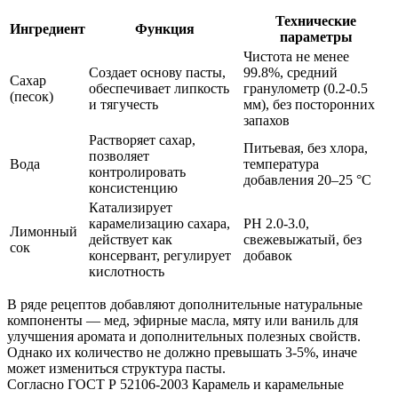
Технические
Ингредиент
Функция
параметры
Чистота не менее
Создает основу пасты,
99.8%, средний
Сахар
обеспечивает липкость
гранулометр (0.2-0.5
(песок)
и тягучесть
мм), без посторонних
запахов
Растворяет сахар,
Питьевая, без хлора,
позволяет
Вода
температура
контролировать
добавления 20–25 °C
консистенцию
Катализирует
карамелизацию сахара,
РН 2.0-3.0,
Лимонный
действует как
свежевыжатый, без
сок
консервант, регулирует
добавок
кислотность
В ряде рецептов добавляют дополнительные натуральные
компоненты — мед, эфирные масла, мяту или ваниль для
улучшения аромата и дополнительных полезных свойств.
Однако их количество не должно превышать 3-5%, иначе
может измениться структура пасты.
Согласно ГОСТ Р 52106-2003 Карамель и карамельные