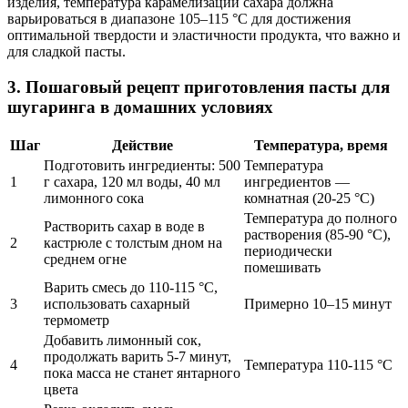
изделия, температура карамелизации сахара должна
варьироваться в диапазоне 105–115 °C для достижения
оптимальной твердости и эластичности продукта, что важно и
для сладкой пасты.
3. Пошаговый рецепт приготовления пасты для
шугаринга в домашних условиях
Шаг
Действие
Температура, время
Подготовить ингредиенты: 500
Температура
1
г сахара, 120 мл воды, 40 мл
ингредиентов —
лимонного сока
комнатная (20-25 °C)
Температура до полного
Растворить сахар в воде в
растворения (85-90 °C),
2
кастрюле с толстым дном на
периодически
среднем огне
помешивать
Варить смесь до 110-115 °C,
3
использовать сахарный
Примерно 10–15 минут
термометр
Добавить лимонный сок,
продолжать варить 5-7 минут,
4
Температура 110-115 °C
пока масса не станет янтарного
цвета