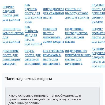
как
вкусная
рецепт
сделать
ингредиенты
советы по
паста дл
сладкой
пасту для
для сахарной
выбору сахара
депиля
пасты для
шугаринга
пасты
для шугаринга
своими
шугаринга
дома
руками
как
пропорции
сахарная
подготовка
рецепт
выбрать
компонентов
паста с
ингредиентов
ароматн
мед для
для
лимонным
для сладкой
пасты д
пасты
шугаринга
соком рецепт
пасты
шугари
шугаринга
лучшие
домашняя
вкусы
как избежать
видеоурок по
рецепт
паста для
пасты для
комочков в
приготовлению
сладкой
депиляции
сахарной
пасте для
пасты для
пасты д
сахаром
эпиляции
шугаринга
шугаринга
шугари
Часто задаваемые вопросы
Какие основные ингредиенты необходимы для
приготовления сладкой пасты для шугаринга в
домашних условиях?