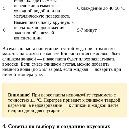
Резко охладить смесь,
переложив в емкость с
5
Охлаждение до 40-50 °C
холодной водой или на
металлическую поверхность
Вымешивать пасту вручную в
перчатках до достижения
6
5-7 минут
эластичной, тягучей
консистенции
Визуально паста напоминает густой мед, при этом легко
мажется на кожу и не капает. Консистенция не должна быть
слишком жидкой — иначе паста будет плохо захватывать
волоски. Если смесь слишком густая, можно добавить
немного воды (по 5 мл за раз), если жидкая — доварить при
низкой температуре.
Внимание!
При варке пасты используйте термометр с
точностью ±1 °C. Перегрев приведет к слишком твердой
карамели, а недоваривание — к липкой и жидкой пасте,
непригодной для шугаринга.
4. Советы по выбору и созданию вкусовых