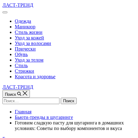
Перейти
ЛАСТ-ТРЕНД
к
Вне
содержимому
холста
Одежда
Маникюр
Стиль жизни
Уход за кожей
Уход за волосами
Прически
Обувь
Уход за телом
Стиль
Стрижки
Красота и здоровье
ЛАСТ-ТРЕНД
Поиск
Найти:
Главная
Бьюти-тренды в шугаринге
Готовим сладкую пасту для шугаринга в домашних
условиях: Советы по выбору компонентов и вкуса