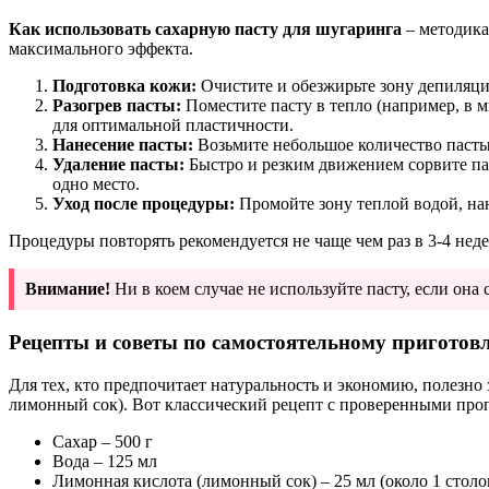
Как использовать сахарную пасту для шугаринга
– методика
максимального эффекта.
Подготовка кожи:
Очистите и обезжирьте зону депиляции
Разогрев пасты:
Поместите пасту в тепло (например, в м
для оптимальной пластичности.
Нанесение пасты:
Возьмите небольшое количество пасты,
Удаление пасты:
Быстро и резким движением сорвите пас
одно место.
Уход после процедуры:
Промойте зону теплой водой, на
Процедуры повторять рекомендуется не чаще чем раз в 3-4 нед
Внимание!
Ни в коем случае не используйте пасту, если он
Рецепты и советы по самостоятельному приготов
Для тех, кто предпочитает натуральность и экономию, полезно 
лимонный сок). Вот классический рецепт с проверенными про
Сахар – 500 г
Вода – 125 мл
Лимонная кислота (лимонный сок) – 25 мл (около 1 стол