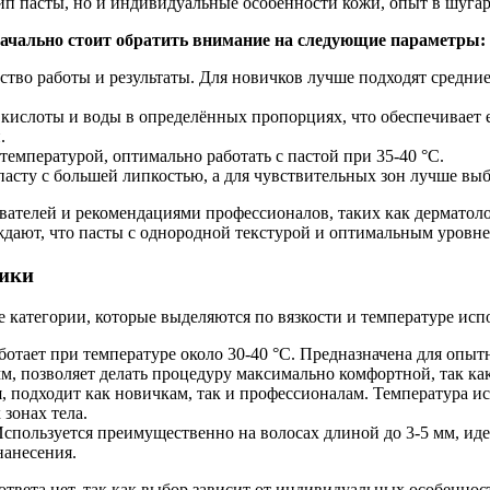
ип пасты, но и индивидуальные особенности кожи, опыт в шугар
ачально стоит обратить внимание на следующие параметры:
тво работы и результаты. Для новичков лучше подходят средние
 кислоты и воды в определённых пропорциях, что обеспечивает 
.
температурой, оптимально работать с пастой при 35-40 °C.
асту с большей липкостью, а для чувствительных зон лучше вы
вателей и рекомендациями профессионалов, таких как дерматол
дтверждают, что пасты с однородной текстурой и оптимальным уро
тики
е категории, которые выделяются по вязкости и температуре исп
ботает при температуре около 30-40 °C. Предназначена для опыт
м, позволяет делать процедуру максимально комфортной, так как
, подходит как новичкам, так и профессионалам. Температура ис
 зонах тела.
Используется преимущественно на волосах длиной до 3-5 мм, иде
нанесения.
твета нет, так как выбор зависит от индивидуальных особеннос