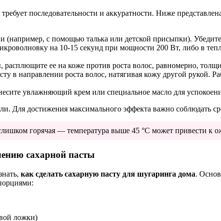
 требует последовательности и аккуратности. Ниже представлен
 (например, с помощью талька или детской присыпки). Убедитесь
икроволновку на 10-15 секунд при мощности 200 Вт, либо в тепл
 расплющите ее на коже против роста волос, равномерно, толщин
ту в направлении роста волос, натягивая кожу другой рукой. Ра
несите увлажняющий крем или специальное масло для успокоени
ели. Для достижения максимального эффекта важно соблюдать ср
а слишком горячая — температура выше 45 °C может привести к о
лению сахарной пасты
знать,
как сделать сахарную пасту для шугаринга дома
. Основ
порциями:
овой ложки)