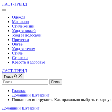
Перейти
ЛАСТ-ТРЕНД
к
Вне
содержимому
холста
Одежда
Маникюр
Стиль жизни
Уход за кожей
Уход за волосами
Прически
Обувь
Уход за телом
Стиль
Стрижки
Красота и здоровье
ЛАСТ-ТРЕНД
Поиск
Найти:
Главная
Домашний Шугаринг
Пошаговая инструкция. Как правильно выбрать сахарную
Рубрики
Домашний Шугаринг