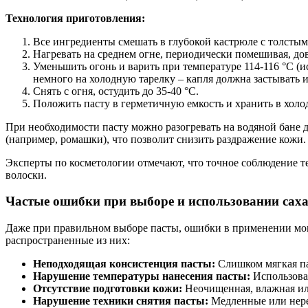
Технология приготовления:
Все ингредиенты смешать в глубокой кастрюле с толстым
Нагревать на среднем огне, периодически помешивая, дов
Уменьшить огонь и варить при температуре 114-116 °C (
немного на холодную тарелку – капля должна застывать и 
Снять с огня, остудить до 35-40 °C.
Положить пасту в герметичную емкость и хранить в холод
При необходимости пасту можно разогревать на водяной бане 
(например, ромашки), что позволит снизить раздражение кожи.
Эксперты по косметологии отмечают, что точное соблюдение т
волоски.
Частые ошибки при выборе и использовании сах
Даже при правильном выборе пасты, ошибки в применении мог
распространенные из них:
Неподходящая консистенция пасты:
Слишком мягкая пас
Нарушение температуры нанесения пасты:
Использован
Отсутствие подготовки кожи:
Неочищенная, влажная ил
Нарушение техники снятия пасты:
Медленные или нере