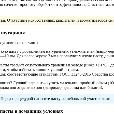
ьно сочетает простоту обработки и эффективность. Опытные маст
сты. Отсутствие искусственных красителей и ароматизаторов сн
о шугаринга
х условиях включают:
кую пасту с добавлением натуральных увлажнителей (например, 
3—10 мм. Для волос короче 3 мм используют мягкую пасту, дли
сты требуют обязательного хранения в холоде (ниже +10 °C), д
сти, чтобы избежать лишних усилий и травм.
ы, соответствующие стандартам ГОСТ 33243-2015 Средства кос
виях? Лучший вариант – купить маленький пробный объем (100-2
иды для отдельных зон (например, для лица или бикини).
Перед процедурой нанесите пасту на небольшой участок кожи,
пасты в домашних условиях