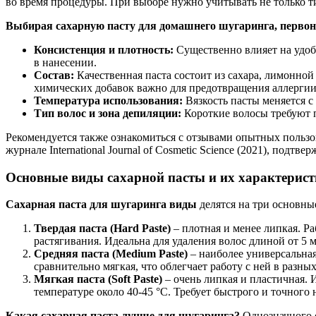
во время процедуры. При выборе нужно учитывать не только т
Выбирая сахарную пасту для домашнего шугаринга, первон
Консистенция и плотность:
Существенно влияет на удобс
в нанесении.
Состав:
Качественная паста состоит из сахара, лимонной
химических добавок важно для предотвращения аллергии
Температура использования:
Вязкость пасты меняется с 
Тип волос и зона депиляции:
Короткие волосы требуют п
Рекомендуется также ознакомиться с отзывами опытных пользо
журнале International Journal of Cosmetic Science (2021), по
Основные виды сахарной пасты и их характерис
Сахарная паста для шугаринга виды
делятся на три основны
Твердая паста (Hard Paste)
– плотная и менее липкая. Ра
растягивания. Идеальна для удаления волос длиной от 5 м
Средняя паста (Medium Paste)
– наиболее универсальная
сравнительно мягкая, что облегчает работу с ней в разных
Мягкая паста (Soft Paste)
– очень липкая и пластичная. 
температуре около 40-45 °C. Требует быстрого и точного 
Какая сахарная паста лучше для шугаринга?
Однозначного о