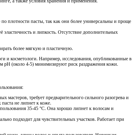
инге, а также условия хранения и применения.
 по плотности пасты, так как они более универсальны и проще
её эластичность и липкость. Отсутствие дополнительных
бирать более мягкую и пластичную.
оги и косметологи. Например, исследования, опубликованные в
внем pH (около 4-5) минимизируют риск раздражения кожи.
ользования:
ных мастеров, требует предварительного сильного разогрева и
 паста не липнет к коже.
пользования 35-45 °C. Она хорошо липнет к волосам и
ально подходит для чувствительных участков. Работает при
тей кожи, длины волос и опыта пользователя. Новичкам