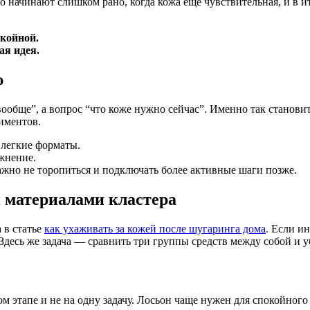
 начинают слишком рано, когда кожа еще чувствительная, и в и
окойной.
ая идея.
ю
 вообще”, а вопрос “что коже нужно сейчас”. Именно так станови
иментов.
легкие форматы.
жнение.
жно не торопиться и подключать более активные шаги позже.
и материалами кластера
 в статье
как ухаживать за кожей после шугаринга дома
. Если и
 Здесь же задача — сравнить три группы средств между собой и у
м этапе и не на одну задачу. Лосьон чаще нужен для спокойного