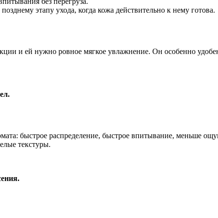
впитывания без перегруза.
 позднему этапу ухода, когда кожа действительно к нему готова.
кции и ей нужно ровное мягкое увлажнение. Он особенно удобен д
ел.
ормата: быстрое распределение, быстрое впитывание, меньше ощ
желые текстуры.
сения.