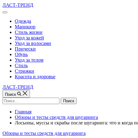
Перейти
ЛАСТ-ТРЕНД
к
Вне
содержимому
холста
Одежда
Маникюр
Стиль жизни
Уход за кожей
Уход за волосами
Прически
Обувь
Уход за телом
Стиль
Стрижки
Красота и здоровье
ЛАСТ-ТРЕНД
Поиск
Найти:
Главная
Обзоры и тесты средств для шугаринга
Лосьоны, муссы и скрабы после шугаринга: что и когда п
Рубрики
Обзоры и тесты средств для шугаринга