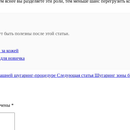
Чем яснее вы разделяете эти роли, тем меньше шанс перегрузить 
т быть полезны после этой статьи.
 за кожей
 для новичка
Следующая
машней шугаринг-процедуре
Следующая статья
Шугаринг зоны б
запись:
ечены
*