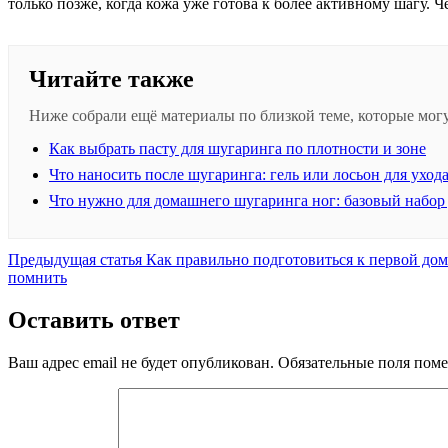
только позже, когда кожа уже готова к более активному шагу. 
Читайте также
Ниже собрали ещё материалы по близкой теме, которые могу
Как выбрать пасту для шугаринга по плотности и зоне
Что наносить после шугаринга: гель или лосьон для ухода
Что нужно для домашнего шугаринга ног: базовый набор
Предыдущая
Предыдущая статья
Как правильно подготовиться к первой до
запись:
помнить
Оставить ответ
Ваш адрес email не будет опубликован.
Обязательные поля пом