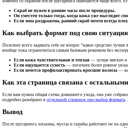
Именно со скрабом после шугаринга ошибаются чаще всего. Его
Скраб не нужен в ранние часы после процедуры.
Он уместен только тогда, когда кожа уже выглядит сп
Если зона раздражена, ранний скраб почти всегда плох
Как выбрать формат под свою ситуаци
Полезнее всего задавать себе не вопрос “какое средство лучше
вообще пока ограничиться самым базовым режимом без экспер
Если кожа чувствительная и теплая
— лучше мягкие и 
Если ощущается сухость
— логичнее более ровное увла
Если хочется профилактировать вросшие волосы
— ва
Как эта страница связана с остальным
Если вам нужна общая схема домашнего ухода, она уже собрана
подробно разобрано в
отдельной странице про выбор формата
.
Вывод
После шугаринга лосьоны, муссы и скрабы работают не на одно