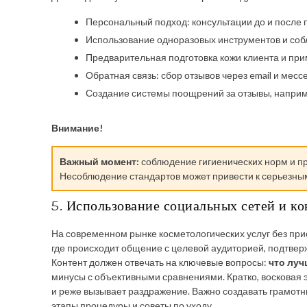
Персональный подход: консультации до и после 
Использование одноразовых инструментов и соб
Предварительная подготовка кожи клиента и при
Обратная связь: сбор отзывов через email и мес
Создание системы поощрений за отзывы, наприме
Внимание!
Важный момент:
соблюдение гигиенических норм и пр
Несоблюдение стандартов может привести к серьезны
5. Использование социальных сетей и к
На современном рынке косметологических услуг без прис
где происходит общение с целевой аудиторией, подтверж
Контент должен отвечать на ключевые вопросы:
что луч
минусы с объективными сравнениями. Кратко, восковая 
и реже вызывает раздражение. Важно создавать грамотн
этапы процедуры и советы по уходу.