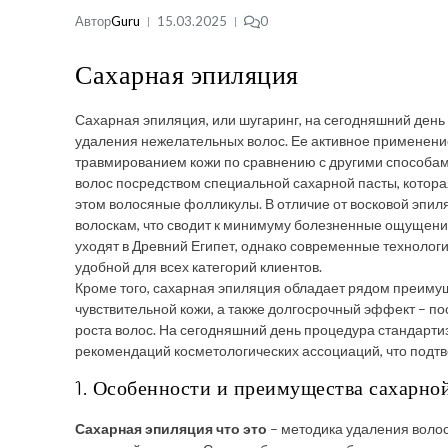
Автор
Guru
15.03.2025
0
Сахарная эпиляция
Сахарная эпиляция, или шугаринг, на сегодняшний ден
удаления нежелательных волос. Ее активное применен
травмированием кожи по сравнению с другими способа
волос посредством специальной сахарной пасты, котора
этом волосяные фолликулы. В отличие от восковой эпиляц
волоскам, что сводит к минимуму болезненные ощущения
уходят в Древний Египет, однако современные технологи
удобной для всех категорий клиентов.
Кроме того, сахарная эпиляция обладает рядом преимущ
чувствительной кожи, а также долгосрочный эффект – п
роста волос. На сегодняшний день процедура стандарт
рекомендаций косметологических ассоциаций, что подтв
1. Особенности и преимущества сахарно
Сахарная эпиляция что это
– методика удаления волос