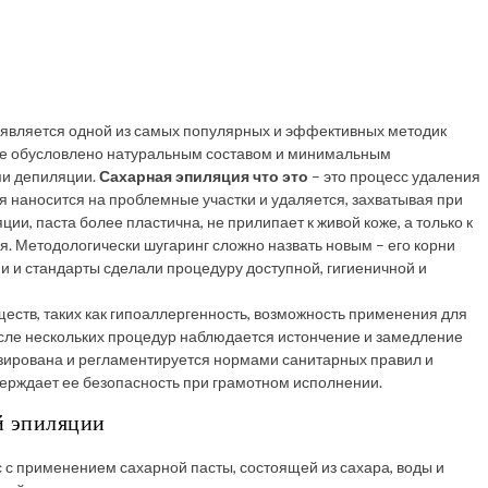
ь является одной из самых популярных и эффективных методик
ие обусловлено натуральным составом и минимальным
ми депиляции.
Сахарная эпиляция что это
– это процесс удаления
я наносится на проблемные участки и удаляется, захватывая при
ии, паста более пластична, не прилипает к живой коже, а только к
. Методологически шугаринг сложно назвать новым – его корни
и и стандарты сделали процедуру доступной, гигиеничной и
еств, таких как гипоаллергенность, возможность применения для
осле нескольких процедур наблюдается истончение и замедление
изирована и регламентируется нормами санитарных правил и
ерждает ее безопасность при грамотном исполнении.
й эпиляции
 с применением сахарной пасты, состоящей из сахара, воды и