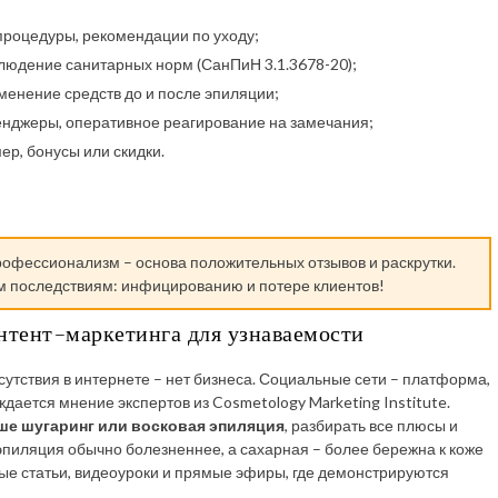
процедуры, рекомендации по уходу;
людение санитарных норм (СанПиН 3.1.3678-20);
менение средств до и после эпиляции;
сенджеры, оперативное реагирование на замечания;
р, бонусы или скидки.
офессионализм – основа положительных отзывов и раскрутки.
м последствиям: инфицированию и потере клиентов!
онтент-маркетинга для узнаваемости
утствия в интернете – нет бизнеса. Социальные сети – платформа,
дается мнение экспертов из Cosmetology Marketing Institute.
ше шугаринг или восковая эпиляция
, разбирать все плюсы и
эпиляция обычно болезненнее, а сахарная – более бережна к коже
ые статьи, видеоуроки и прямые эфиры, где демонстрируются