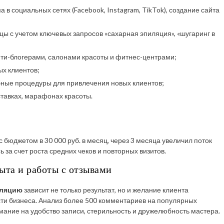
а в социальных сетях (Facebook, Instagram, TikTok), создание сайта
ицы с учетом ключевых запросов «сахарная эпиляция», «шугаринг в
ьюти-блогерами, салонами красоты и фитнес-центрами;
ых клиентов;
ные процедуры для привлечения новых клиентов;
ставках, марафонах красоты.
 бюджетом в 30 000 руб. в месяц, через 3 месяца увеличил поток
 за счет роста средних чеков и повторных визитов.
ыта и работы с отзывами
иляцию
зависит не только результат, но и желание клиента
ти бизнеса. Анализ более 500 комментариев на популярных
ание на удобство записи, стерильность и дружелюбность мастера.