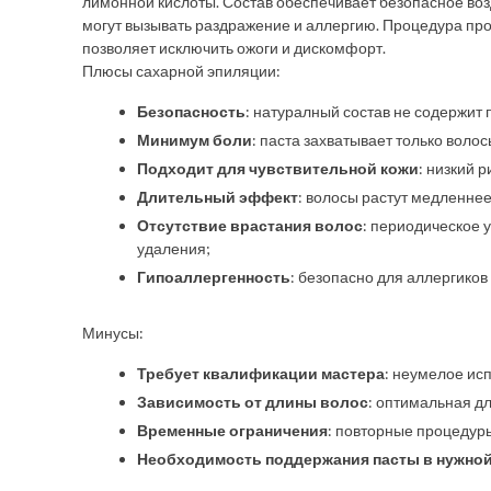
лимонной кислоты. Состав обеспечивает безопасное воз
могут вызывать раздражение и аллергию. Процедура про
позволяет исключить ожоги и дискомфорт.
Плюсы сахарной эпиляции:
Безопасность
: натуралный состав не содержит 
Минимум боли
: паста захватывает только волос
Подходит для чувствительной кожи
: низкий 
Длительный эффект
: волосы растут медленнее
Отсутствие врастания волос
: периодическое 
удаления;
Гипоаллергенность
: безопасно для аллергиков
Минусы:
Требует квалификации мастера
: неумелое ис
Зависимость от длины волос
: оптимальная дл
Временные ограничения
: повторные процедур
Необходимость поддержания пасты в нужной