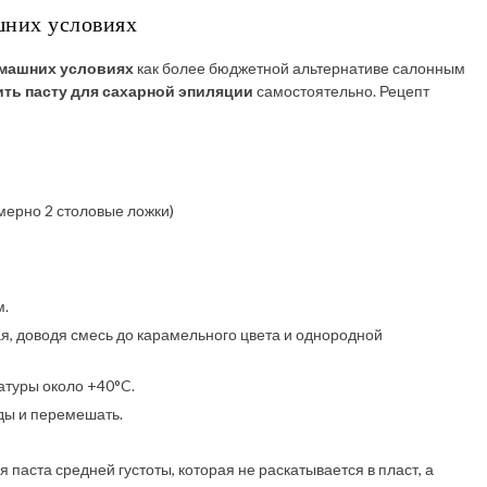
шних условиях
омашних условиях
как более бюджетной альтернативе салонным
ить пасту для сахарной эпиляции
самостоятельно. Рецепт
мерно 2 столовые ложки)
м.
я, доводя смесь до карамельного цвета и однородной
атуры около +40°C.
оды и перемешать.
паста средней густоты, которая не раскатывается в пласт, а