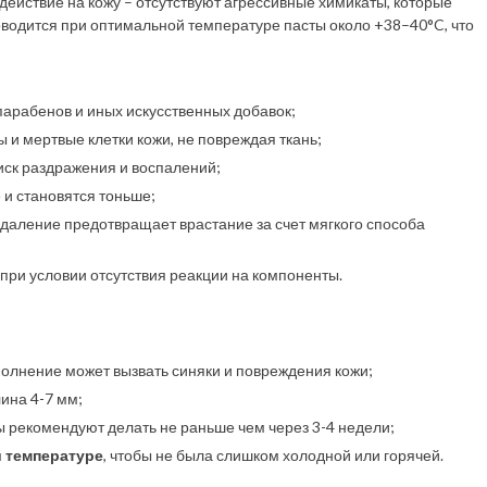
действие на кожу – отсутствуют агрессивные химикаты, которые
водится при оптимальной температуре пасты около +38–40°C, что
парабенов и иных искусственных добавок;
ы и мертвые клетки кожи, не повреждая ткань;
риск раздражения и воспалений;
 и становятся тоньше;
удаление предотвращает врастание за счет мягкого способа
 при условии отсутствия реакции на компоненты.
полнение может вызвать синяки и повреждения кожи;
ина 4-7 мм;
ы рекомендуют делать не раньше чем через 3-4 недели;
 температуре
, чтобы не была слишком холодной или горячей.