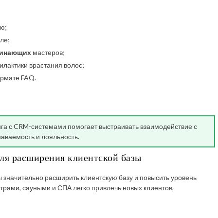
ю;
ле;
чинающих
мастеров;
илактики врастания волос;
ормате FAQ.
га с CRM-системами помогает выстраивать взаимодействие с
наваемость и лояльность.
для расширения клиентской базы
 значительно расширить клиентскую базу и повысить уровень
трами, сауными и СПА легко привлечь новых клиентов,