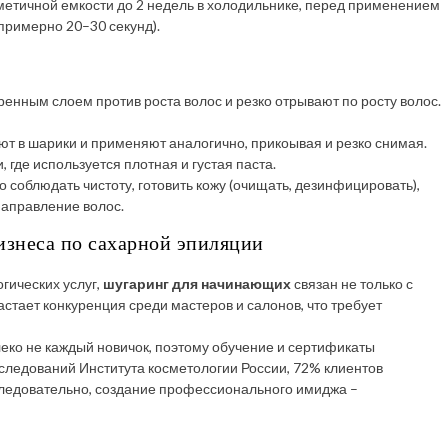
рметичной емкости до 2 недель в холодильнике, перед применением
примерно 20–30 секунд).
ренным слоем против роста волос и резко отрывают по росту волос.
т в шарики и применяют аналогично, прикоывая и резко снимая.
, где используется плотная и густая паста.
облюдать чистоту, готовить кожу (очищать, дезинфицировать),
направление волос.
изнеса по сахарной эпиляции
огических услуг,
шугаринг для начинающих
связан не только с
астает конкуренция среди мастеров и салонов, что требует
алеко не каждый новичок, поэтому обучение и сертификаты
следований Института косметологии России, 72% клиентов
ледовательно, создание профессионального имиджа –