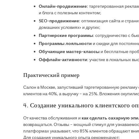
Онлайн-продвижение
: таргетированная реклам
и блога с полезным контентом;
SEO-продвижение
: оптимизация сайта и стран
домашних условиях» и других;
Партнерские программы
: сотрудничество с б
Программы лояльности
и скидки для постоянн
Обучающие мастер-классы
и бесплатные проб
Оффлайн-активности
: участие в локальных вы
Практический пример
Салон в Москве, запустивший таргетированную рекламу с
клиентов на 40%, а выручку – на 25%. Вложения окупились
4. Создание уникального клиентского оп
От качества обслуживания и
как сделать сахарную эп
возвращаться. Отзывы – мощный стимул для узнаваемос
платформах указывает, что 85% клиентов обращают вним
Для создания уникального опыта рекомендуют: