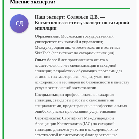
Мнение эксперта:
Наш эксперт:
Соловьев Д.В.
—
Косметолог-эстетист, эксперт по сахарной
СД
эпиляции
Образование:
Московский государственный
университет технологий и управления;
Международная школа косметологии и эстетики
SkinTech (сертификат по сахарной эпиляции)
Опыт:
более 8 лет практического опыта в
косметологии, 5 лет специализации в сахарной
эпиляции; разработчик обучающих программ для
самозанятых мастеров эпиляции; участник
конференций и вебинаров по безопасности и качеству
услуг в эстетической косметологии
Специализация:
профессиональная сахарная
эпиляция, стандарты работы с самозанятыми
специалистами, предотвращение профессиональных
ошибок и рисков при оказании услуг эпиляции
Сертификаты:
Сертификат Международной
Ассоциации Косметологов (IAC) по сахарной
эпиляции; дипломы участия в конференциях по
эстетической косметологии; благодарственные