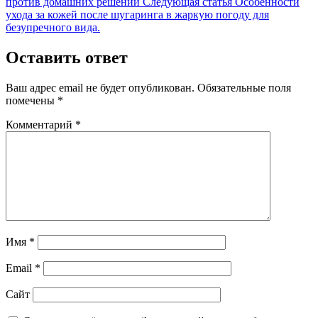
Следующая
против домашних решений
Следующая статья
Особенности
запись:
ухода за кожей после шугаринга в жаркую погоду для
безупречного вида.
Оставить ответ
Ваш адрес email не будет опубликован.
Обязательные поля
помечены
*
Комментарий
*
Имя
*
Email
*
Сайт