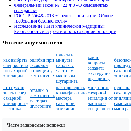
Федеральный закон № 422-ФЗ «О самозанятых
гражданах»
ГОСТ Р 55648-2013 «Средства эпиляции. Общие
требования безопасности»
Исследование НИИ клинической медицины:
Безопасность и эффективность сахарной эпиляции
Что еще ищут читатели
плюсы и
какие
как выбрать
ошибки при
минусы
безопас
вопросы
специалиста
сахарной
работы с
процед
задавать
по сахарной
эпиляции у
частным
сахарно
мастеру по
эпиляции
самозанятых
мастером
эпиляц
шугарингу
шугаринга
что нужно
как проверить
уход после
цены на
отзывы о
знать перед
квалификацию
сахарной
сахарну
самозанятых
сахарной
мастера
эпиляции от
эпиляци
мастерах
эпиляцией у
сахарной
частного
самозан
шугаринга
частника
эпиляции
специалиста
мастера
Часто задаваемые вопросы