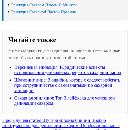
•
Эпиляция Сахаром Плюсы И Минусы
•
Эпиляция Сахарной Пастой Правила
Читайте также
Ниже собрали ещё материалы по близкой теме, которые
могут быть полезны после этой статьи.
Персидская эпиляция: Юридические аспекты
использования уникальных рецептов сахарной пасты
Шугаринг лица: 3 ошибки, которых следует избегать
при сотрудничестве с самозанятыми по сахарной
эпиляции
Сахарная эпиляция: Топ 3 лайфхака для успешной
депиляции сахаром
Предыдущая
Предыдущая статья
Шугаринг зоны бикини: Выбор
запись:
инструментов для депиляции сахаром: Профессиональные