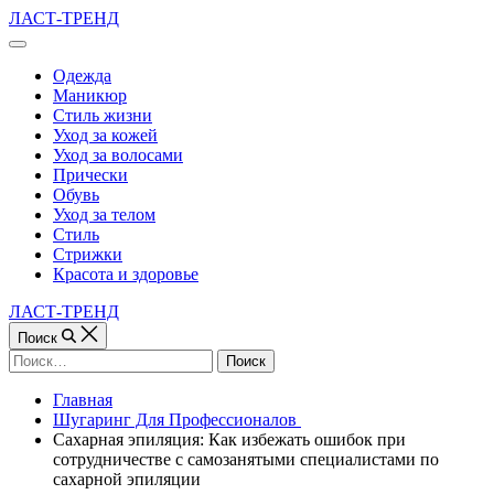
Перейти
ЛАСТ-ТРЕНД
к
Вне
содержимому
холста
Одежда
Маникюр
Стиль жизни
Уход за кожей
Уход за волосами
Прически
Обувь
Уход за телом
Стиль
Стрижки
Красота и здоровье
ЛАСТ-ТРЕНД
Поиск
Найти:
Главная
Шугаринг Для Профессионалов
Сахарная эпиляция: Как избежать ошибок при
сотрудничестве с самозанятыми специалистами по
сахарной эпиляции