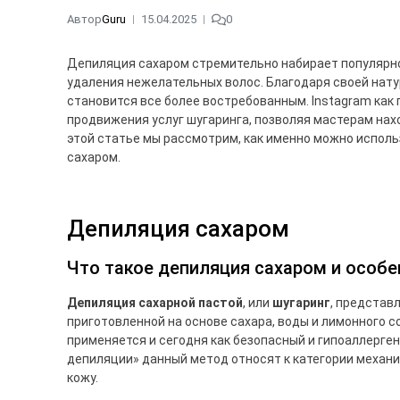
Автор
Guru
15.04.2025
0
Депиляция сахаром стремительно набирает популярн
удаления нежелательных волос. Благодаря своей нат
становится все более востребованным. Instagram ка
продвижения услуг шугаринга, позволяя мастерам нах
этой статье мы рассмотрим, как именно можно исполь
сахаром.
Депиляция сахаром
Что такое депиляция сахаром и особ
Депиляция сахарной пастой
, или
шугаринг
, представ
приготовленной на основе сахара, воды и лимонного с
применяется и сегодня как безопасный и гипоаллерген
депиляции» данный метод относят к категории механ
кожу.