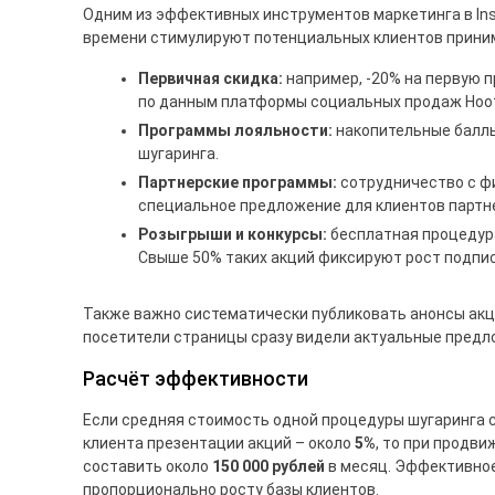
Одним из эффективных инструментов маркетинга в In
времени стимулируют потенциальных клиентов прини
Первичная скидка:
например, -20% на первую п
по данным платформы социальных продаж Hoot
Программы лояльности:
накопительные баллы
шугаринга.
Партнерские программы:
сотрудничество с фи
специальное предложение для клиентов партне
Розыгрыши и конкурсы:
бесплатная процедура
Свыше 50% таких акций фиксируют рост подпис
Также важно систематически публиковать анонсы акци
посетители страницы сразу видели актуальные предл
Расчёт эффективности
Если средняя стоимость одной процедуры шугаринга
клиента презентации акций – около
5%
, то при продв
составить около
150 000 рублей
в месяц. Эффективное
пропорционально росту базы клиентов.