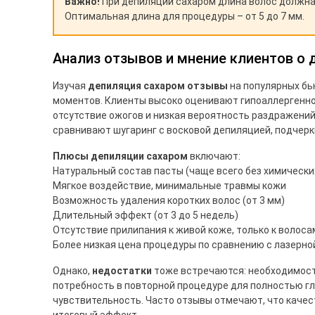
Важно!
При депиляции сахаром длина волос должна 
Оптимальная длина для процедуры – от 5 до 7 мм.
Анализ отзывов и мнение клиентов о 
Изучая
депиляция сахаром отзывы
на популярных бь
моментов. Клиенты высоко оценивают гипоаллергенно
отсутствие ожогов и низкая вероятность раздражений
сравнивают шугаринг с восковой депиляцией, подчерк
Плюсы депиляции сахаром
включают:
Натуральный состав пасты (чаще всего без химически
Мягкое воздействие, минимальные травмы кожи
Возможность удаления коротких волос (от 3 мм)
Длительный эффект (от 3 до 5 недель)
Отсутствие прилипания к живой коже, только к волоса
Более низкая цена процедуры по сравнению с лазерно
Однако,
недостатки
тоже встречаются: необходимост
потребность в повторной процедуре для полностью гл
чувствительность. Часто отзывы отмечают, что каче