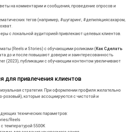
веты на комментарии и сообщения, проведение опросов и
тематических тегов (например, #шугаринг, #депиляциясахаром,
охват.
ры с локальной аудиторией привлекают целевых клиентов.
аты (Reels и Stories) с обучающими роликами (
Как Сделать
тата до и после повышают доверие и заинтересованность
iner (2023), публикации с обучающим контентом увеличивают
ля для привлечения клиентов
визуальная стратегия. При оформлении профиля желательно
о-розовый), которые ассоциируются с чистотой и
едующих технических параметров:
ries/Reels
 с температурой 5500K