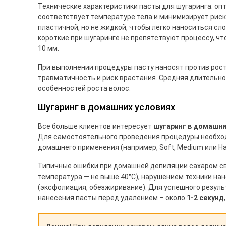
Технические характеристики пасты для шугаринга: о
соответствует температуре тела и минимизирует рис
пластичной, но не жидкой, чтобы легко наноситься сло
короткие при шугаринге не препятствуют процессу, чт
10 мм.
При выполнении процедуры пасту наносят против рост
травматичность и риск врастания. Средняя длительно
особенностей роста волос.
Шугаринг в домашних условиях
Все больше клиентов интересует
шугаринг в домашни
Для самостоятельного проведения процедуры необхо
домашнего применения (например, Soft, Medium или H
Типичные ошибки при домашней депиляции сахаром с
температура — не выше 40°C), нарушением техники на
(эксфолиация, обезжиривание). Для успешного резул
нанесения пасты перед удалением – около
1-2 секунд