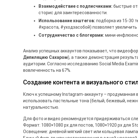
Взаимодействие с подписчиками:
быстрые от
сторис для заинтересованности.
Использование хэштегов:
подборка из 15-30 
#красота, #уходзасобой) позволяет увеличить 
Сотрудничество с блогерами:
мини-инфлюенсе
Анализ успешных аккаунтов показывает, что видеоформ
Депиляцию Сахаром
), а также демонстрация резуль
аудитории. Согласно исследованию Social Media Exam
вовлеченность на 67%.
Создание контента и визуального сти
Ключ к успешному Instagram-аккаунту – продуманная 
использовать пастельные тона (белый, бежевый, нежн
натуральностью.
Для фото и видео рекомендуется придерживаться сл
Формат: 1080×1080 px для постов, 1080×1920 px для Sto
Освещение: дневной мягкий свет или кольцевая лампа