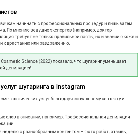
листов
вичкам начинать с профессиональных процедур и лишь затем
а. По мнению ведущих экспертов (например, доктор
яция требует не только правильной пасты, но и знаний о коже и
ти к врастанию или раздражению.
f Cosmetic Science (2022) показало, что шугаринг уменьшает
вой депиляцией.
слуг шугаринга в Instagram
сметологических услуг благодаря визуальному контенту и
х слов в описании, например, Профессиональная депиляция
окации.
в неделю с разнообразным контентом – фото работ, отзывы,