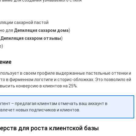
 гамме для создания узнаваемого стиля
ляции сахарной пастой
жно для
Депиляция сахаром дома
)
(
Депиляция сахаром отзывы
)
е)
ение
использует в своем профиле выдержанные пастельные оттенки и
уто в фирменном логотипе и сторис-обложках. Это позволило ей
овысить конверсию в клиентов на 25%.
тент – предлагая клиентам отмечать ваш аккаунт в
влечет новых подписчиков и клиентов.
нерств для роста клиентской базы