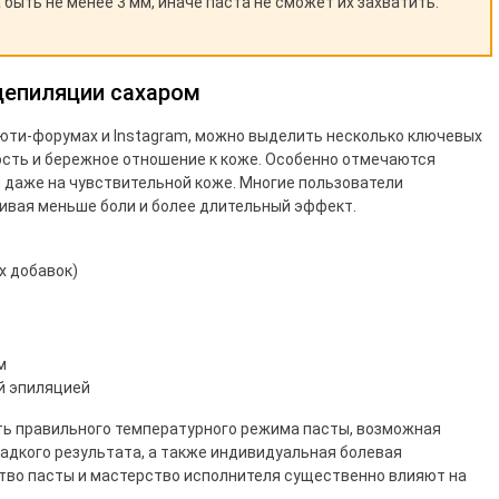
быть не менее 3 мм, иначе паста не сможет их захватить.
депиляции сахаром
юти-форумах и Instagram, можно выделить несколько ключевых
сть и бережное отношение к коже. Особенно отмечаются
 даже на чувствительной коже. Многие пользователи
ивая меньше боли и более длительный эффект.
х добавок)
м
й эпиляцией
ь правильного температурного режима пасты, возможная
адкого результата, а также индивидуальная болевая
ство пасты и мастерство исполнителя существенно влияют на