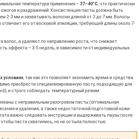
птимальная температура применения –
37–40°C
, что практически
к ожогов и раздражений. Консистенция пасты должна быть
ем 2-3 мм и захватывать волоски длиной от 3 до 7 мм. Волосы
о отличает его от восковой эпиляции, требующей длины около 7-
а волос, а удаляют по направлению роста, что снижает
сть эффекта – 3-5 недель, в зависимости от индивидуальных
х условиях
, так как это позволяет экономить время и средства.
димо приобрести специализированную пасту, подходящую для
ard), и строго соблюдать температурный режим.
вязаны с неправильным разогревом пасты (оптимальная
несения и удаления, а также недостаточной подготовкой кожи
ьтата важно следовать инструкции и выдерживать паузы после
, чтобы паста схватились, но не остыла полностью.