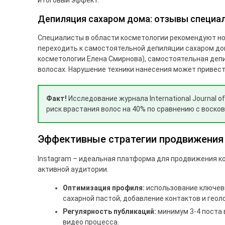
итоговый эффект.
Депиляция сахаром дома: отзывы специа
Специалисты в области косметологии рекомендуют но
переходить к самостоятельной депиляции сахаром дом
косметологии Елена Смирнова), самостоятельная депил
волосах. Нарушение техники нанесения может привес
Факт!
Исследование журнала International Journal o
риск врастания волос на 40% по сравнению с воско
Эффективные стратегии продвижения у
Instagram – идеальная платформа для продвижения ко
активной аудитории.
Оптимизация профиля:
использование ключевы
сахарной пастой, добавление контактов и геол
Регулярность публикаций:
минимум 3-4 поста 
видео процесса.