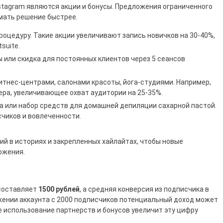
stagram являются акции и бонусы. Предложения ограниченного
мать решение быстрее.
роцедуру. Такие акции увеличивают запись новичков на 30-40%,
suite.
 или скидка для постоянных клиентов через 5 сеансов
тнес-центрами, салонами красоты, йога-студиями. Например,
ра, увеличивающее охват аудитории на 25-35%.
 или набор средств для домашней депиляции сахарной пастой.
чиков и вовлеченности.
й в историях и закрепленных хайлайтах, чтобы новые
ожения.
 составляет
1500 рублей
, а средняя конверсия из подписчика в
ижении аккаунта с 2000 подписчиков потенциальный доход может
 использование партнерств и бонусов увеличит эту цифру