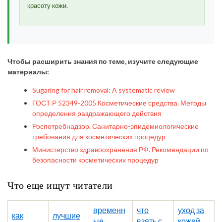
красоту кожи.
Чтобы расширить знания по теме, изучите следующие
материалы:
Sugaring for hair removal: A systematic review
ГОСТ Р 52349-2005 Косметические средства. Методы
определения раздражающего действия
Роспотребнадзор. Санитарно-эпидемиологические
требования для косметических процедур
Министерство здравоохранения РФ. Рекомендации по
безопасности косметических процедур
Что еще ищут читатели
временн
что
уход за
как
лучшие
ые
взять с
кожей