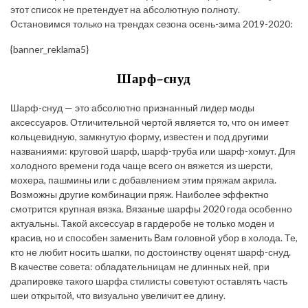
этот список не претендует на абсолютную полноту.
Остановимся только на трендах сезона осень-зима 2019-2020:
{banner_reklama5}
Шарф-снуд
Шарф-снуд — это абсолютно признанный лидер моды
аксессуаров. Отличительной чертой является то, что он имеет
кольцевидную, замкнутую форму, известен и под другими
названиями: круговой шарф, шарф-труба или шарф-хомут. Для
холодного времени года чаще всего он вяжется из шерсти,
мохера, пашмины или с добавлением этим пряжам акрила.
Возможны другие комбинации пряж. Наиболее эффектно
смотрится крупная вязка. Вязаные шарфы 2020 года особенно
актуальны. Такой аксессуар в гардеробе не только моден и
красив, но и способен заменить Вам головной убор в холода. Те,
кто не любит носить шапки, по достоинству оценят шарф-снуд.
В качестве совета: обладательницам не длинных ней, при
драпировке такого шарфа стилисты советуют оставлять часть
шеи открытой, что визуально увеличит ее длину.