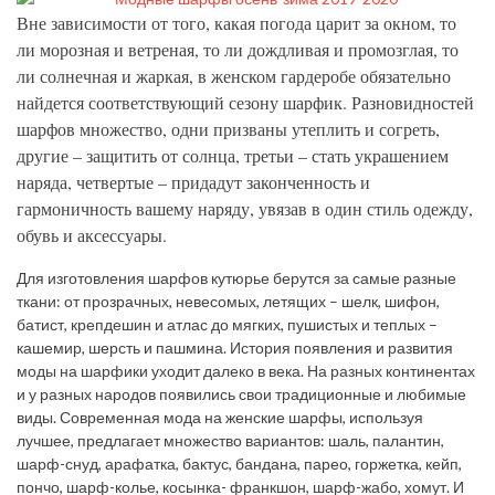
Вне зависимости от того, какая погода царит за окном, то
ли морозная и ветреная, то ли дождливая и промозглая, то
ли солнечная и жаркая, в женском гардеробе обязательно
найдется соответствующий сезону шарфик. Разновидностей
шарфов множество, одни призваны утеплить и согреть,
другие – защитить от солнца, третьи – стать украшением
наряда, четвертые – придадут законченность и
гармоничность вашему наряду, увязав в один стиль одежду,
обувь и аксессуары.
Для изготовления шарфов кутюрье берутся за самые разные
ткани: от прозрачных, невесомых, летящих – шелк, шифон,
батист, крепдешин и атлас до мягких, пушистых и теплых –
кашемир, шерсть и пашмина. История появления и развития
моды на шарфики уходит далеко в века. На разных континентах
и у разных народов появились свои традиционные и любимые
виды. Современная мода на женские шарфы, используя
лучшее, предлагает множество вариантов: шаль, палантин,
шарф-снуд, арафатка, бактус, бандана, парео, горжетка, кейп,
пончо, шарф-колье, косынка- франкшон, шарф-жабо, хомут. И