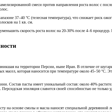
рамелизированной смеси против направления роста волос с пос
олос.
пазоне 37–40 °C (телесная температура), что снижает риск ожог
лосков на 1 кв. см.
 уменьшить скорость роста волос на 20-30% после 4–6 процедур
нности
зникшая на территории Персии, ныне Иран. В отличие от шугарин
ных масел, которая наносится при температуре около 45–50 °C. 
икини. Состав пасты имеет уникальный состав: около 40% расти
. Персидская эпиляция славится своей способностью не только уд
сту на основе смолы и масла наносят специальной деревянной 