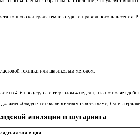
зкого срыва пленки в обратном направлении, что удаляет волосы
ости точного контроля температуры и правильного нанесения. В
 пластовой техники или шариковым методом.
оит из 4–6 процедур с интервалом 4 недели, что позволяет добит
ты должны обладать гипоаллергенными свойствами, быть стерил
сидской эпиляции и шугаринга
сидская эпиляция