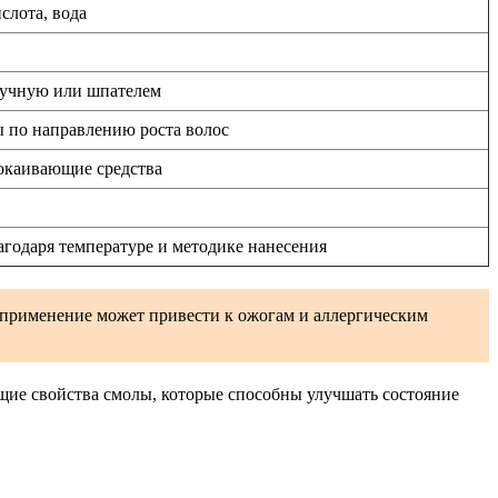
слота, вода
ручную или шпателем
ы по направлению роста волос
окаивающие средства
агодаря температуре и методике нанесения
е применение может привести к ожогам и аллергическим
щие свойства смолы, которые способны улучшать состояние