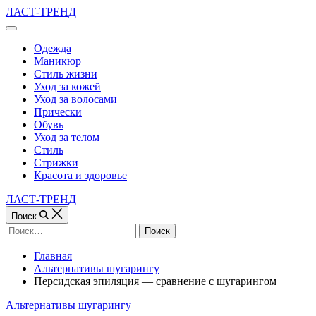
Перейти
ЛАСТ-ТРЕНД
к
Вне
содержимому
холста
Одежда
Маникюр
Стиль жизни
Уход за кожей
Уход за волосами
Прически
Обувь
Уход за телом
Стиль
Стрижки
Красота и здоровье
ЛАСТ-ТРЕНД
Поиск
Найти:
Главная
Альтернативы шугарингу
Персидская эпиляция — сравнение с шугарингом
Рубрики
Альтернативы шугарингу