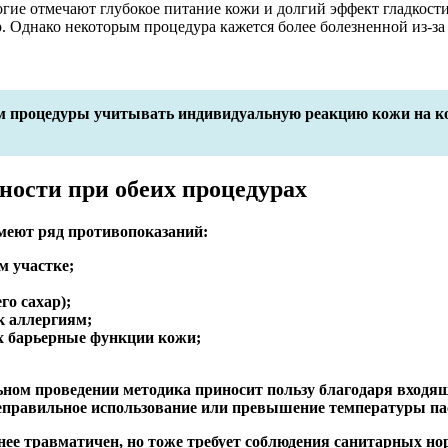
огие отмечают глубокое питание кожи и долгий эффект гладкост
. Однако некоторым процедура кажется более болезненной из-за
м процедуры учитывать индивидуальную реакцию кожи на ко
ности при обеих процедурах
меют ряд противопоказаний:
м участке;
го сахар);
к аллергиям;
х барьерные функции кожи;
ном проведении методика приносит пользу благодаря входящ
правильное использование или превышение температуры пас
нее травматичен, но тоже требует соблюдения санитарных но