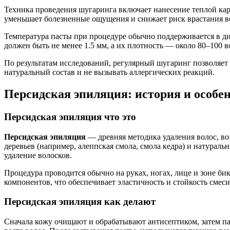
Техника проведения шугаринга включает нанесение теплой ка
уменьшает болезненные ощущения и снижает риск врастания в
Температура пасты при процедуре обычно поддерживается в диа
должен быть не менее 1.5 мм, а их плотность — около 80–100 во
По результатам исследований, регулярный шугаринг позволяет
натуральный состав и не вызывать аллергических реакций.
Персидская эпиляция: история и особе
Персидская эпиляция что это
Персидская эпиляция
— древняя методика удаления волос, во
деревьев (например, алеппская смола, смола кедра) и натураль
удаление волосков.
Процедура проводится обычно на руках, ногах, лице и зоне б
компонентов, что обеспечивает эластичность и стойкость смеси
Персидская эпиляция как делают
Сначала кожу очищают и обрабатывают антисептиком, затем па