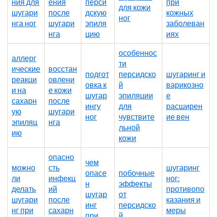
ния для
ения
перси
при
для кожи
шугари
после
дскую
кожных
ног
нга ног
шугари
эпиля
заболеван
нга
цию
иях
особеннос
аллерг
ти
ические
восстан
подгот
персидско
шугаринг и
реакци
овлени
овка к
й
варикозно
и на
е кожи
шугар
эпиляции
е
сахарн
после
ингу
для
расширен
ую
шугари
ног
чувствите
ие вен
эпиляц
нга
льной
ию
кожи
опасно
чем
можно
сть
шугаринг
опасе
побочные
ли
инфекц
ног:
н
эффекты
делать
ий
противопо
шугар
от
шугари
после
казания и
инг
персидско
нг при
сахарн
меры
при
й