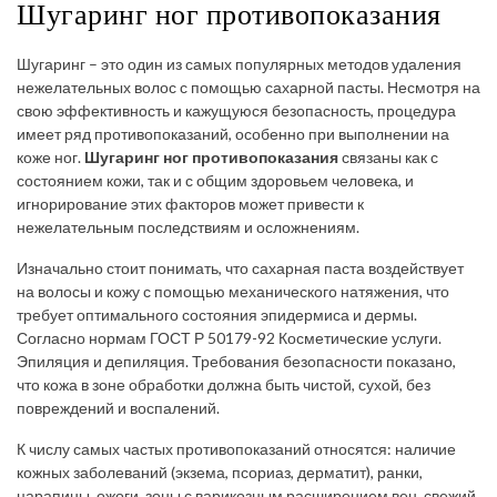
Шугаринг ног противопоказания
Шугаринг – это один из самых популярных методов удаления
нежелательных волос с помощью сахарной пасты. Несмотря на
свою эффективность и кажущуюся безопасность, процедура
имеет ряд противопоказаний, особенно при выполнении на
коже ног.
Шугаринг ног противопоказания
связаны как с
состоянием кожи, так и с общим здоровьем человека, и
игнорирование этих факторов может привести к
нежелательным последствиям и осложнениям.
Изначально стоит понимать, что сахарная паста воздействует
на волосы и кожу с помощью механического натяжения, что
требует оптимального состояния эпидермиса и дермы.
Согласно нормам ГОСТ Р 50179-92 Косметические услуги.
Эпиляция и депиляция. Требования безопасности показано,
что кожа в зоне обработки должна быть чистой, сухой, без
повреждений и воспалений.
К числу самых частых противопоказаний относятся: наличие
кожных заболеваний (экзема, псориаз, дерматит), ранки,
царапины, ожоги, зоны с варикозным расширением вен, свежий