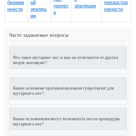
береме
ой
предостор
герпес
эпиляции
нности
эпиляц
ожности
е
ии
Часто задаваемые вопросы
Что такое шугаринг ног и как он отличается от других
видов эпиляции?
Какие основные противопоказания существуют для
шугаринга ног?
Какие осложнения могут возникнуть после процедуры
шугаринга ног?