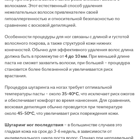
волосками. Этот естественный способ удаления
нежелательных волосок привлекателен своей
гипоаллергенностью и относительной безопасностью по
сравнению с восковой депиляцией.
Особенности процедуры для ног связаны с длиной и густотой
волосяного покрова, а также структурой кожи нижних
конечностей. Обычно для эффективного удаления волос длина
должна быть в промежутке от
4 до 10 мм
. При меньшей длине
паста не сможет захватить волоски, при большей – процедура
становится более болезненной и увеличивается риск
врастания.
Процедура шугаринга на ногах требует оптимальной
температуры пасты – около
35-40°С
, что исключает риск ожогов
и обеспечивает комфорт во время нанесения. Для сравнения,
восковая депиляция обычно проводится при температуре
около
45-50°С
, что увеличивает риск повреждения кожи.
Шугаринг ног последствия
– в большинстве случаев это
гладкая кожа на срок до 3-6 недель, в зависимости от
индивидуального цикла роста волос. Однако при неправильной