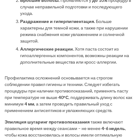
Вросшие волосы.
Проявляются у
до 10%
процедур в
случае неправильной подготовки и последующего
ухода.
Раздражение и гиперпигментация.
Больше
характерны для темной кожи, а также при нарушении
режима снабжения кожи увлажнением и солнечной
защитой.
Аллергические реакции.
Хотя паста состоит из
гипоаллергенных компонентов, возможны реакции на
дополнительные вещества или кросс-аллергии.
Профилактика осложнений основывается на строгом
соблюдении правил гигиены и техники. Следует избегать
процедуры при наличии противопоказаний, применять пасту
при температуре не выше
40°С
, поддерживать длину волос как
минимум
4 мм
, а затем проводить правильный уход с
применением антисептиков и увлажняющих средств.
Эпиляция шугаринг противопоказания
также включают
правильное время между сеансами – не менее
4-6 недель
,
чтобы кожа восстановилась и волосы имели оптимальную