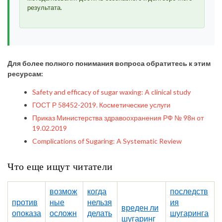
результата.
Для более полного понимания вопроса обратитесь к этим
ресурсам:
Safety and efficacy of sugar waxing: A clinical study
ГОСТ Р 58452-2019. Косметические услуги
Приказ Министерства здравоохранения РФ № 98н от
19.02.2019
Complications of Sugaring: A Systematic Review
Что еще ищут читатели
возмож
когда
последств
против
ные
нельзя
ия
вреден ли
опоказа
осложн
делать
шугаринга
шугаринг