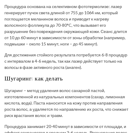
Процедура основана на селективном фототермолизе: лазер
генерирует пучок света длиной от 755 до 1064 нм, который
поглощается меланином волоса и приводит к нагреву
волосяного фолликула до 70-80°C, что вызывает его
разрушение без повреждения окружающей кожи. Сеанс длится
от 10 до 60 минут в зависимости от зоны обработки (например,
подмышки – около 15 минут, ноги – до 45 минут).
Для достижения стойкого результата потребуется 6-8 процедур
с интервалом в 4-6 недель, так как лазер действует только на
волосы в фазе активного роста (анаген).
Шугаринг: как делать
Шугаринг – метод удаления волос сахарной пастой,
изготовленной из натуральных компонентов (сахар, лимонная
кислота, вода). Паста наносится на кожу против направления
роста волос, а удаляется по направлению их роста, что снижает
риск врастания волос и травм.
Процедура занимает 20-40 минут в зависимости от площади, и
эффект сохраняется в среднем 3-6 недель. Регенерация волос