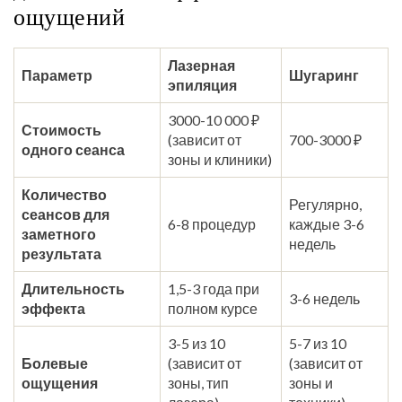
ощущений
Лазерная
Параметр
Шугаринг
эпиляция
3000-10 000 ₽
Стоимость
(зависит от
700-3000 ₽
одного сеанса
зоны и клиники)
Количество
Регулярно,
сеансов для
6-8 процедур
каждые 3-6
заметного
недель
результата
Длительность
1,5-3 года при
3-6 недель
эффекта
полном курсе
3-5 из 10
5-7 из 10
Болевые
(зависит от
(зависит от
ощущения
зоны, тип
зоны и