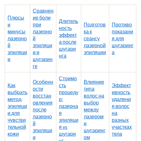
Сравнен
Плюсы
ие боли
Длитель
и
при
Подготов
Противо
ность
минусы
лазерно
ка к
показани
эффект
лазерно
й
сеансу
я для
а после
й
эпиляци
лазерной
шугаринг
шугари
эпиляци
и и
эпиляции
а
нга
и
шугарин
ге
Стоимо
Особенн
Влияние
Как
сть
Эффект
ости
типа
выбрать
процеду
ивность
восстан
волос на
метод
р:
удалени
овления
выбор
эпиляци
лазерна
я волос
после
между
и для
я
на
лазерно
лазером
чувстви
эпиляци
разных
й
и
тельной
я vs
участках
эпиляци
шугаринг
кожи
шугари
тела
и
ом
нг