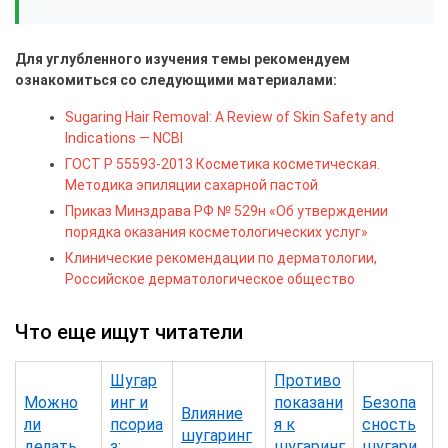
Для углубленного изучения темы рекомендуем
ознакомиться со следующими материалами:
Sugaring Hair Removal: A Review of Skin Safety and
Indications — NCBI
ГОСТ Р 55593-2013 Косметика косметическая.
Методика эпиляции сахарной пастой
Приказ Минздрава РФ № 529н «Об утверждении
порядка оказания косметологических услуг»
Клинические рекомендации по дерматологии,
Российское дерматологическое общество
Что еще ищут читатели
Шугар
Противо
Можно
инг и
показани
Безопа
Влияние
ли
псориа
я к
сность
шугаринг
делать
з:
шугаринг
шугари