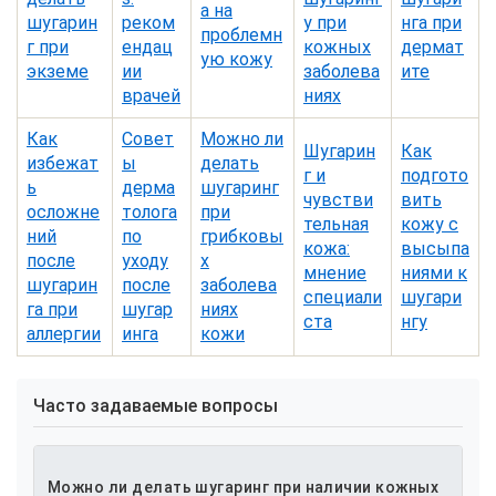
а на
шугарин
реком
у при
нга при
проблемн
г при
ендац
кожных
дермат
ую кожу
экземе
ии
заболева
ите
врачей
ниях
Как
Совет
Можно ли
Шугарин
Как
избежат
ы
делать
г и
подгото
ь
дерма
шугаринг
чувстви
вить
осложне
толога
при
тельная
кожу с
ний
по
грибковы
кожа:
высыпа
после
уходу
х
мнение
ниями к
шугарин
после
заболева
специали
шугари
га при
шугар
ниях
ста
нгу
аллергии
инга
кожи
Часто задаваемые вопросы
Можно ли делать шугаринг при наличии кожных