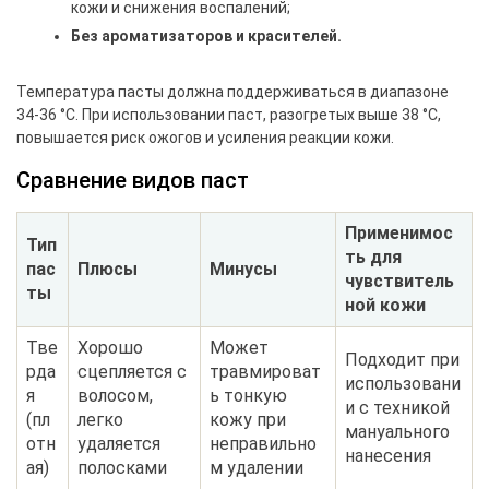
кожи и снижения воспалений;
Без ароматизаторов и красителей.
Температура пасты должна поддерживаться в диапазоне
34-36 °С. При использовании паст, разогретых выше 38 °С,
повышается риск ожогов и усиления реакции кожи.
Сравнение видов паст
Применимос
Тип
ть для
пас
Плюсы
Минусы
чувствитель
ты
ной кожи
Тве
Хорошо
Может
Подходит при
рда
сцепляется с
травмироват
использовани
я
волосом,
ь тонкую
и с техникой
(пл
легко
кожу при
мануального
отн
удаляется
неправильно
нанесения
ая)
полосками
м удалении