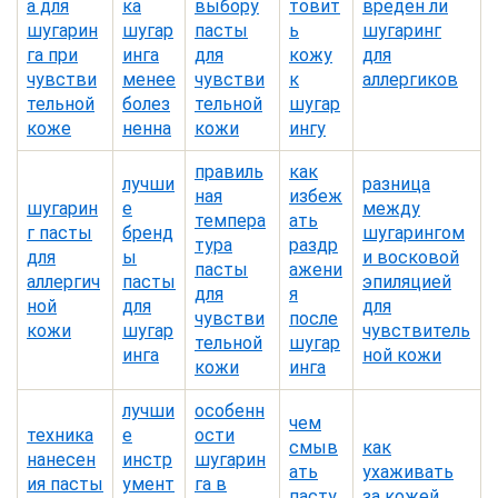
а для
ка
выбору
товит
вреден ли
шугарин
шугар
пасты
ь
шугаринг
га при
инга
для
кожу
для
чувстви
менее
чувстви
к
аллергиков
тельной
болез
тельной
шугар
коже
ненна
кожи
ингу
правиль
как
лучши
разница
ная
избеж
шугарин
е
между
темпера
ать
г пасты
бренд
шугарингом
тура
раздр
для
ы
и восковой
пасты
ажени
аллергич
пасты
эпиляцией
для
я
ной
для
для
чувстви
после
кожи
шугар
чувствитель
тельной
шугар
инга
ной кожи
кожи
инга
лучши
особенн
чем
техника
е
ости
смыв
как
нанесен
инстр
шугарин
ать
ухаживать
ия пасты
умент
га в
пасту
за кожей