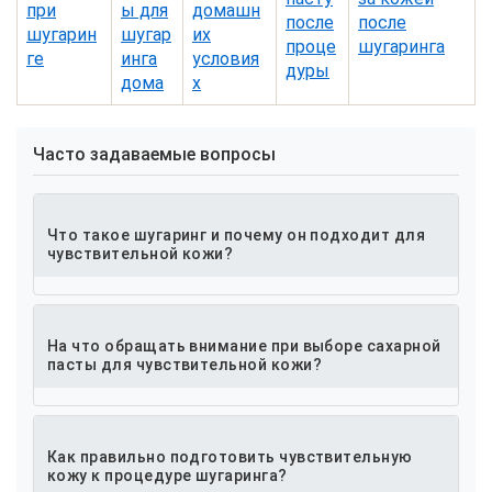
при
ы для
домашн
после
после
шугарин
шугар
их
проце
шугаринга
ге
инга
условия
дуры
дома
х
Часто задаваемые вопросы
Что такое шугаринг и почему он подходит для
чувствительной кожи?
На что обращать внимание при выборе сахарной
пасты для чувствительной кожи?
Как правильно подготовить чувствительную
кожу к процедуре шугаринга?