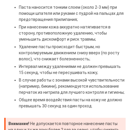
Паста наносится тонким слоем (около 2-3 мм) при
помощи шпателя или руками с пудрой на пальцах для
предотвращения прилипания;
При нанесении кожа аккуратно натягивается в
сторону, противоположную удалению, чтобы
уменьшить дискомфорт и риск травмы;
Удаление пасты происходит быстрым, но
контролируемым движением снизу вверх (по росту
волос), что снижает болезненность;
Интервал между удалениями не должен превышать
15 секунд, чтобы не пересушивать кожу;
В случае работы с зонами высокой чувствительности
(например, бикини), рекомендуется использование
перчаток из нитрила для лучшего контроля и гигиены;
Общее время воздействия пасты на кожу не должно
превышать 30 секунд за один проход.
Внимание!
Не допускается повторное нанесение пасты
на одну и ту же зону более 2 раз за сеанс, чтобы снизить