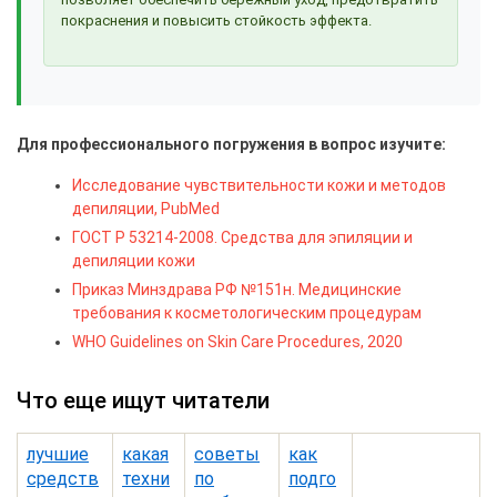
покраснения и повысить стойкость эффекта.
Для профессионального погружения в вопрос изучите:
Исследование чувствительности кожи и методов
депиляции, PubMed
ГОСТ Р 53214-2008. Средства для эпиляции и
депиляции кожи
Приказ Минздрава РФ №151н. Медицинские
требования к косметологическим процедурам
WHO Guidelines on Skin Care Procedures, 2020
Что еще ищут читатели
лучшие
какая
советы
как
средств
техни
по
подго