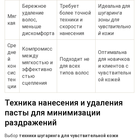
Бережное
Требует
Идеальна для
удаление
более точной
шугаринга
Мяг
волос,
техники и
зоны для
кая
меньше
скорости
чувствительно
дискомфорта
нанесения
й кожи
Сре
Компромисс
дне
Оптимальна
между
й
Подходит не
для новичков
мягкостью и
кон
для всех
и клиентов с
эффективно
сис
типов волос
чувствительн
стью
тен
ой кожей
сцепления
ции
Техника нанесения и удаления
пасты для минимизации
раздражений
Выбор
техники шугаринга для чувствительной кожи