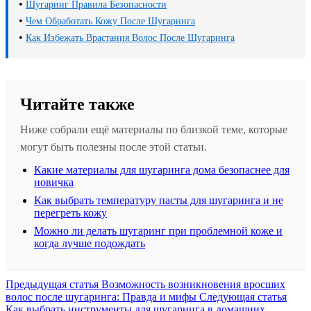
•
Шугаринг Правила Безопасности
•
Чем Обработать Кожу После Шугаринга
•
Как Избежать Врастания Волос После Шугаринга
Читайте также
Ниже собрали ещё материалы по близкой теме, которые
могут быть полезны после этой статьи.
Какие материалы для шугаринга дома безопаснее для
новичка
Как выбрать температуру пасты для шугаринга и не
перегреть кожу
Можно ли делать шугаринг при проблемной коже и
когда лучше подождать
Предыдущая
Предыдущая статья
Возможность возникновения вросших
запись:
След
волос после шугаринга: Правда и мифы
Следующая статья
запис
Как выбрать инструменты для шугаринга в домашних