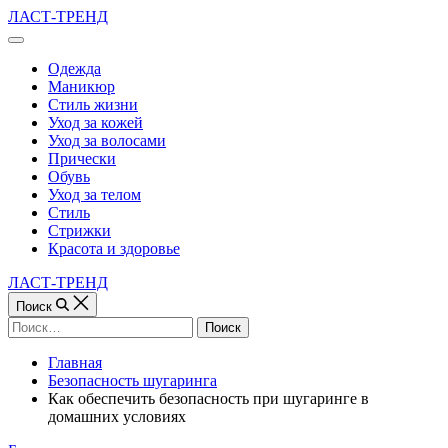
Перейти
ЛАСТ-ТРЕНД
к
Вне
содержимому
холста
Одежда
Маникюр
Стиль жизни
Уход за кожей
Уход за волосами
Прически
Обувь
Уход за телом
Стиль
Стрижки
Красота и здоровье
ЛАСТ-ТРЕНД
Поиск
Найти:
Главная
Безопасность шугаринга
Как обеспечить безопасность при шугаринге в
домашних условиях