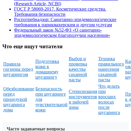
(Research Article, NCBI)
ГОСТ Р 58069-2017. Косметические средства.
Требования безопасности
Роспотребнадзор: Санитарно-эпидемиологические
требования к парикмахерским и другим услугам
Федеральный закон №52-ФЗ «О санитарно-
эпидемиологическом благополучии населения»
Что еще ищут читатели
Выбор и
Техника
Подготовка
Ка
Правила
проверка
правильного
кожи к
ож
гигиены перед
качества
нанесения
домашнему
ра
шугарингом
сахарной
сахарной
шугарингу
шу
пасты
пасты
Что делать
Обезболивание
Безопасность
Стерилизация
при
перед
при шугаринге
Пр
инструментов
вросших
процедурой
для
к 
и рабочей
волосах
шугаринга
чувствительной
шу
зоны
после
дома
кожи
шугаринга
Часто задаваемые вопросы