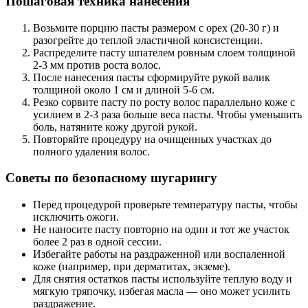
Пошаговая техника нанесения
Возьмите порцию пасты размером с орех (20-30 г) и
разогрейте до теплой эластичной консистенции.
Распределите пасту шпателем ровным слоем толщиной
2-3 мм против роста волос.
После нанесения пасты сформируйте рукой валик
толщиной около 1 см и длиной 5-6 см.
Резко сорвите пасту по росту волос параллельно коже с
усилием в 2-3 раза больше веса пасты. Чтобы уменьшить
боль, натяните кожу другой рукой.
Повторяйте процедуру на очищенных участках до
полного удаления волос.
Советы по безопасному шугарингу
Перед процедурой проверьте температуру пасты, чтобы
исключить ожоги.
Не наносите пасту повторно на один и тот же участок
более 2 раз в одной сессии.
Избегайте работы на раздраженной или воспаленной
коже (например, при дерматитах, экземе).
Для снятия остатков пасты используйте теплую воду и
мягкую тряпочку, избегая масла — оно может усилить
раздражение.