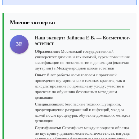
Мнение эксперта:
Наш эксперт:
Зайцева Е.В.
— Косметолог-
эстетист
ЗЕ
Образование:
Московский государственный
университет дизайна и технологий, курсы повышения
квалификации по косметологии и депиляции (включая
шугаринг) в Международной школе эстетики
Опыт:
8 лет работы косметологом с практикой
проведения шугаринга как в салонах красоты, так и
консультирование по домашнему уходу; участие в
проектах по обучению безопасным методикам
депиляции
Специализация:
безопасные техники шугаринга,
предотвращение раздражений и инфекций, уход за
кожей после процедуры, обучение домашних методов
депиляции
Сертификаты:
Сертификат международного образца
по шугарингу, диплом косметолога-эстетиста, награда
за вклад в обучение безопасным методам депиляции