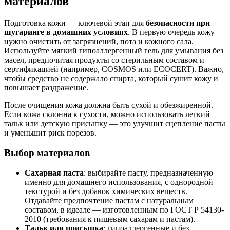
материалов
Подготовка кожи — ключевой этап для
безопасности при
шугаринге в домашних условиях
. В первую очередь кожу
нужно очистить от загрязнений, пота и кожного сала.
Используйте мягкий гипоаллергенный гель для умывания без
масел, предпочитая продукты со стерильным составом и
сертификацией (например, COSMOS или ECOCERT). Важно,
чтобы средство не содержало спирта, который сушит кожу и
повышает раздражение.
После очищения кожа должна быть сухой и обезжиренной.
Если кожа склонна к сухости, можно использовать легкий
тальк или детскую присыпку — это улучшит сцепление пасты
и уменьшит риск порезов.
Выбор материалов
Сахарная паста
: выбирайте пасту, предназначенную
именно для домашнего использования, с однородной
текстурой и без добавок химических веществ.
Отдавайте предпочтение пастам с натуральным
составом, в идеале — изготовленным по ГОСТ Р 54130-
2010 (требования к пищевым сахарам и пастам).
Тальк или присыпка
: гипоаллергенные и без