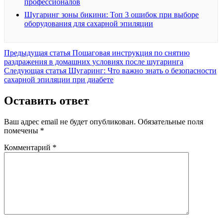
профессионалов
Шугаринг зоны бикини: Топ 3 ошибок при выборе
оборудования для сахарной эпиляции
Предыдущая
Предыдущая статья
Пошаговая инструкция по снятию
запись:
раздражения в домашних условиях после шугаринга
Следующая
Следующая статья
Шугаринг: Что важно знать о безопасности
запись:
сахарной эпиляции при диабете
Оставить ответ
Ваш адрес email не будет опубликован.
Обязательные поля
помечены
*
Комментарий
*