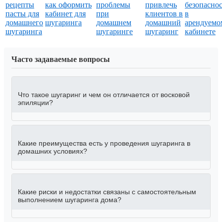
рецепты
как оформить
проблемы
привлечь
безопасно
пасты для
кабинет для
при
клиентов в
в
домашнего
шугаринга
домашнем
домашний
арендуемо
шугаринга
шугаринге
шугаринг
кабинете
Часто задаваемые вопросы
Что такое шугаринг и чем он отличается от восковой
эпиляции?
Какие преимущества есть у проведения шугаринга в
домашних условиях?
Какие риски и недостатки связаны с самостоятельным
выполнением шугаринга дома?