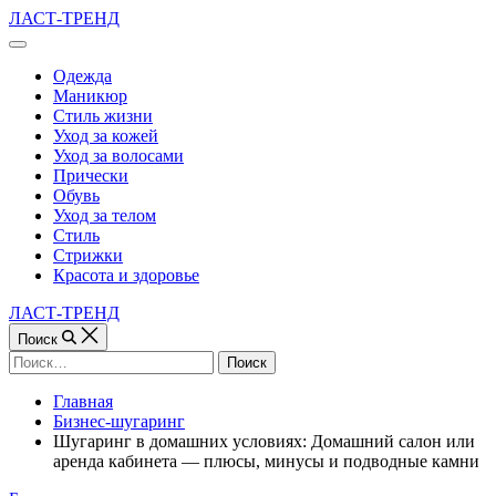
Перейти
ЛАСТ-ТРЕНД
к
Вне
содержимому
холста
Одежда
Маникюр
Стиль жизни
Уход за кожей
Уход за волосами
Прически
Обувь
Уход за телом
Стиль
Стрижки
Красота и здоровье
ЛАСТ-ТРЕНД
Поиск
Найти:
Главная
Бизнес-шугаринг
Шугаринг в домашних условиях: Домашний салон или
аренда кабинета — плюсы, минусы и подводные камни