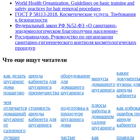
World Health Organization. Guidelines on basic training and
safety practices for hair removal procedures
ГОСТ Р 58113-2018. Косметические услуги. Требования
к безопасности
Федеральный закон РФ №52-ФЗ «О санитарно-
эпидемиологическом благополучии населения»
Росздравнадзор. Руководство по организации
санитарно-гигиенического контроля косметологических
процедур
Что еще ищут читатели
какие
как делать
аренда
оборудование
минусы
документ
шугаринг
кабинета для
для
домашнего
нужны для
дома
шугаринга
домашнего
шугаринга
аренды
пошагово
преимущества
шугаринга
кабинета
чем
плюсы
отличается
стоимость
подготовка к
как избежа
работы в
домашний
аренды
процедуре
ошибок пр
домашнем
шугаринг
кабинета для
шугаринга
аренде
салоне
от
шугаринга
дома
кабинета
шугаринга
салонного
лучшие
частые
как
правила