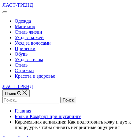
Перейти
ЛАСТ-ТРЕНД
к
Вне
содержимому
холста
Одежда
Маникюр
Стиль жизни
Уход за кожей
Уход за волосами
Прически
Обувь
Уход за телом
Стиль
Стрижки
Красота и здоровье
ЛАСТ-ТРЕНД
Поиск
Найти:
Главная
Боль и Комфорт при шугаринге
Карамельная депиляция: Как подготовить кожу и дух к
процедуре, чтобы снизить неприятные ощущения