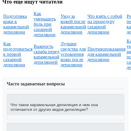
Что еще ищут читатели
Как
Подготовка
Уход за
Что взять с собой
Р
уменьшить
кожи к
кожей после
на процедуру
п
боль при
карамельной
карамельной
сахарной
к
сахарной
депиляции
депиляции
депиляции
д
депиляции
К
Как
Лучшие
Важность
у
подготовиться
средства для
Противопоказания
скраба перед
р
к первой
успокоения
для карамельной
карамельной
п
сахарной
кожи после
депиляции
депиляцией
с
депиляции
депиляции
д
Часто задаваемые вопросы
Что такое карамельная депиляция и чем она
отличается от других видов депиляции?