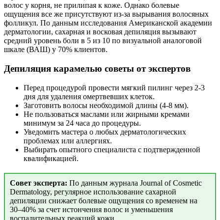
волос у корня, не прилипая к коже. Однако болевые
ощущения все же присутствуют из-за вырывания волосяных
фолликул. По данным исследования Американской академии
дерматологии, сахарная и восковая депиляция вызывают
средний уровень боли в 5 из 10 по визуальной аналоговой
шкале (ВАШ) у 70% клиентов.
Депиляция карамелью советы
от экспертов
Перед процедурой провести мягкий пилинг через 2-3
дня для удаления омертвевших клеток.
Заготовить волосы необходимой длины (4-8 мм).
Не пользоваться маслами или жирными кремами
минимум за 24 часа до процедуры.
Уведомить мастера о любых дерматологических
проблемах или аллергиях.
Выбирать опытного специалиста с подтвержденной
квалификацией.
Совет эксперта:
По данным журнала Journal of Cosmetic
Dermatology, регулярное использование сахарной
депиляции снижает болевые ощущения со временем на
30–40% за счет истончения волос и уменьшения
воспалительных реакций кожи.