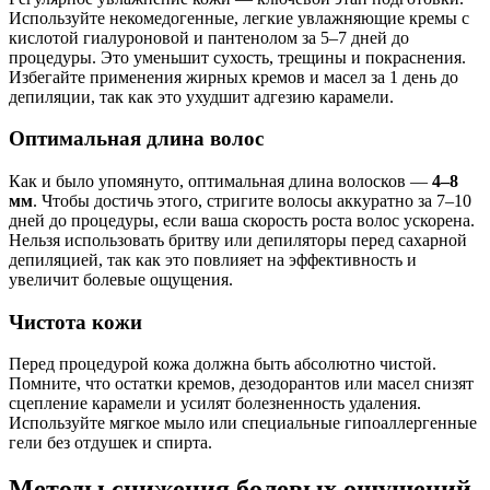
Используйте некомедогенные, легкие увлажняющие кремы с
кислотой гиалуроновой и пантенолом за 5–7 дней до
процедуры. Это уменьшит сухость, трещины и покраснения.
Избегайте применения жирных кремов и масел за 1 день до
депиляции, так как это ухудшит адгезию карамели.
Оптимальная длина волос
Как и было упомянуто, оптимальная длина волосков —
4–8
мм
. Чтобы достичь этого, стригите волосы аккуратно за 7–10
дней до процедуры, если ваша скорость роста волос ускорена.
Нельзя использовать бритву или депиляторы перед сахарной
депиляцией, так как это повлияет на эффективность и
увеличит болевые ощущения.
Чистота кожи
Перед процедурой кожа должна быть абсолютно чистой.
Помните, что остатки кремов, дезодорантов или масел снизят
сцепление карамели и усилят болезненность удаления.
Используйте мягкое мыло или специальные гипоаллергенные
гели без отдушек и спирта.
Методы снижения болевых ощущений