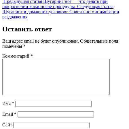
Предыдущая
Предыдущая статья
Шугаринг ног — что делать при
запись:
Следую
покраснении кожи после процедуры
Следующая статья
запись:
Шугаринг в домашних условиях: Советы по минимизации
раздражения
Оставить ответ
Ваш адрес email не будет опубликован.
Обязательные поля
помечены
*
Комментарий
*
Имя
*
Email
*
Сайт