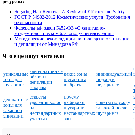
ресурсам:
Sugaring Hair Removal: A Review of Efficacy and Safety
ГОСТ Р 54982-2012 Косметические услуги. Требования
безопасности
Федеральный закон №52-ФЗ «О санитарно-
эпидемиологическом благополучии населения»
Методические рекомендации по проведению эпиляции
и депиляции от Минздрава РФ
Что еще ищут читатели
альтернативные
уникальные
какие зоны
индивидуальный
области
зоны для
шугаринга
подход к
депиляции
шугаринга
выбрать
шугарингу
сахаром
секреты
почему
деликатные
удаления волос
выбирают
советы по уходу
зоны для
на
шугаринг
за кожей после
сахарной
нестандартных
нестандартных
шугаринга
эпиляции
участках
зон