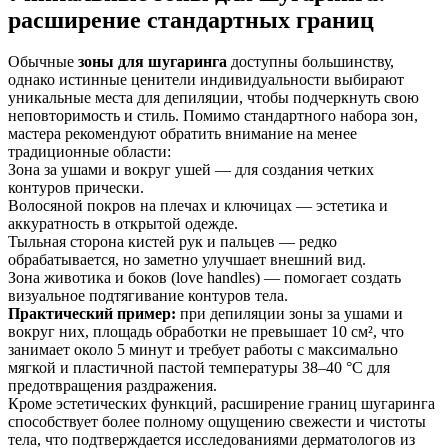
расширение стандартных границ
Обычные
зоны для шугаринга
доступны большинству,
однако истинные ценители индивидуальности выбирают
уникальные места для депиляции, чтобы подчеркнуть свою
неповторимость и стиль. Помимо стандартного набора зон,
мастера рекомендуют обратить внимание на менее
традиционные области:
Зона за ушами и вокруг ушей — для создания четких
контуров прически.
Волосяной покров на плечах и ключицах — эстетика и
аккуратность в открытой одежде.
Тыльная сторона кистей рук и пальцев — редко
обрабатывается, но заметно улучшает внешний вид.
Зона животика и боков (love handles) — помогает создать
визуальное подтягивание контуров тела.
Практический пример:
при депиляции зоны за ушами и
вокруг них, площадь обработки не превышает 10 см², что
занимает около 5 минут и требует работы с максимально
мягкой и пластичной пастой температуры 38–40 °C для
предотвращения раздражения.
Кроме эстетических функций, расширение границ шугаринга
способствует более полному ощущению свежести и чистоты
тела, что подтверждается исследованиями дерматологов из