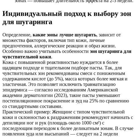
зонах — повышает длительность эффекта на 2-3 недели.
Индивидуальный подход к выбору зон
для шугаринга
Определение,
какие зоны лучше шугарить
, зависит от
множества факторов, включая тип кожи, личные
предпочтения, аллергические реакции и образ жизни.
Особенно важно учитывать особенности
зон шугаринга для
чувствительной кожи
.
Кожа с повышенной реактивностью нуждается в более
щадящем подходе и тщательном подборе пасты. Так, для
чувствительных зон рекомендованы смеси с пониженным
содержанием кислот (до 5%), масса которых более мягкая и
эластичная. Это позволяет исключить травматизацию
эпидермиса — согласно исследованиям Американской
академии дерматологии (2023), такие пасты уменьшают
постепиляционное покраснение и зуд на 25% по сравнению
со стандартными составами.
Практический пример: Женщине с типом чувствительной
кожи и склонностью к раздражениям рекомендуют начинать с
депиляции ног и рук (площадь около 1000 см²) с
последующим переходом к более деликатным зонам. В случае
появления зуда или высыпаний — следует на 2 недели