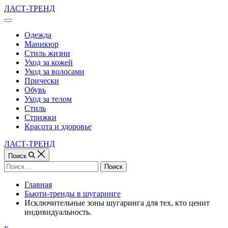
Перейти
ЛАСТ-ТРЕНД
к
Вне
содержимому
холста
Одежда
Маникюр
Стиль жизни
Уход за кожей
Уход за волосами
Прически
Обувь
Уход за телом
Стиль
Стрижки
Красота и здоровье
ЛАСТ-ТРЕНД
Поиск
Найти:
Главная
Бьюти-тренды в шугаринге
Исключительные зоны шугаринга для тех, кто ценит
индивидуальность.