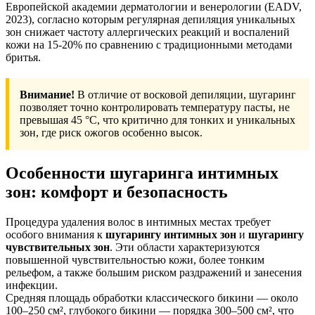
Европейской академии дерматологии и венерологии (EADV,
2023), согласно которым регулярная депиляция уникальных
зон снижает частоту аллергических реакций и воспалений
кожи на 15-20% по сравнению с традиционными методами
бритья.
Внимание!
В отличие от восковой депиляции, шугаринг
позволяет точно контролировать температуру пасты, не
превышая 45 °C, что критично для тонких и уникальных
зон, где риск ожогов особенно высок.
Особенности шугаринга интимных
зон: комфорт и безопасность
Процедура удаления волос в интимных местах требует
особого внимания к
шугарингу интимных зон
и
шугарингу
чувствительных зон
. Эти области характеризуются
повышенной чувствительностью кожи, более тонким
рельефом, а также большим риском раздражений и занесения
инфекции.
Средняя площадь обработки классического бикини — около
100–250 см², глубокого бикини — порядка 300–500 см², что