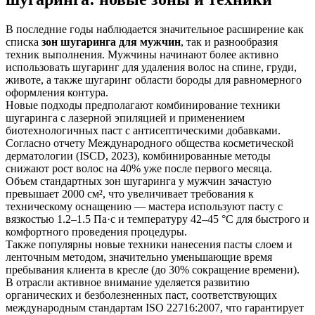
В последние годы наблюдается значительное расширение как
списка
зон шугаринга для мужчин
, так и разнообразия
техник выполнения. Мужчины начинают более активно
использовать шугаринг для удаления волос на спине, груди,
животе, а также шугаринг области бороды для равномерного
оформления контура.
Новые подходы предполагают комбинирование техники
шугаринга с лазерной эпиляцией и применением
биотехнологичных паст с антисептическими добавками.
Согласно отчету Международного общества косметической
дерматологии (ISCD, 2023), комбинированные методы
снижают рост волос на 40% уже после первого месяца.
Объем стандартных зон шугаринга у мужчин зачастую
превышает 2000 см², что увеличивает требования к
техническому оснащению — мастера используют пасту с
вязкостью 1.2–1.5 Па·с и температуру 42–45 °C для быстрого и
комфортного проведения процедуры.
Также популярны новые техники нанесения пасты слоем и
ленточным методом, значительно уменьшающие время
пребывания клиента в кресле (до 30% сокращение времени).
В отрасли активное внимание уделяется развитию
органических и безболезненных паст, соответствующих
международным стандартам ISO 22716:2007, что гарантирует