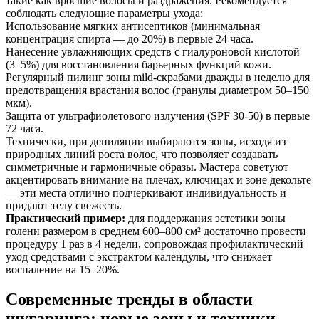
такие как вросшие волосы и раздражения. Рекомендуется
соблюдать следующие параметры ухода:
Использование мягких антисептиков (минимальная
концентрация спирта — до 20%) в первые 24 часа.
Нанесение увлажняющих средств с гиалуроновой кислотой
(3–5%) для восстановления барьерных функций кожи.
Регулярный пилинг зоны mild-скрабами дважды в неделю для
предотвращения врастания волос (гранулы диаметром 50–150
мкм).
Защита от ультрафиолетового излучения (SPF 30-50) в первые
72 часа.
Технически, при депиляции выбираются зоны, исходя из
природных линий роста волос, что позволяет создавать
симметричные и гармоничные образы. Мастера советуют
акцентировать внимание на плечах, ключицах и зоне декольте
— эти места отлично подчеркивают индивидуальность и
придают телу свежесть.
Практический пример:
для поддержания эстетики зоны
голени размером в среднем 600–800 см² достаточно провести
процедуру 1 раз в 4 недели, сопровождая профилактический
уход средствами с экстрактом календулы, что снижает
воспаление на 15–20%.
Современные тренды в области
шугаринга: новые зоны и техники