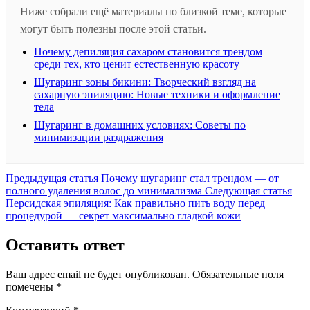
Ниже собрали ещё материалы по близкой теме, которые
могут быть полезны после этой статьи.
Почему депиляция сахаром становится трендом
среди тех, кто ценит естественную красоту
Шугаринг зоны бикини: Творческий взгляд на
сахарную эпиляцию: Новые техники и оформление
тела
Шугаринг в домашних условиях: Советы по
минимизации раздражения
Предыдущая
Предыдущая статья
Почему шугаринг стал трендом — от
запись:
Сле
полного удаления волос до минимализма
Следующая статья
зап
Персидская эпиляция: Как правильно пить воду перед
процедурой — секрет максимально гладкой кожи
Оставить ответ
Ваш адрес email не будет опубликован.
Обязательные поля
помечены
*