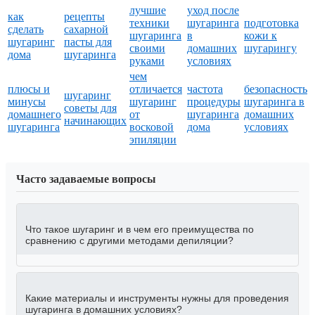
лучшие
уход после
как
рецепты
техники
шугаринга
подготовка
сделать
сахарной
шугаринга
в
кожи к
шугаринг
пасты для
своими
домашних
шугарингу
дома
шугаринга
руками
условиях
чем
плюсы и
отличается
частота
безопасность
шугаринг
минусы
шугаринг
процедуры
шугаринга в
советы для
домашнего
от
шугаринга
домашних
начинающих
шугаринга
восковой
дома
условиях
эпиляции
Часто задаваемые вопросы
Что такое шугаринг и в чем его преимущества по
сравнению с другими методами депиляции?
Какие материалы и инструменты нужны для проведения
шугаринга в домашних условиях?