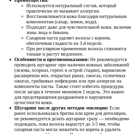
Преимущества:
Используется натуральный состав, который
практически не вызывает аллергии.
Восстанавливается кожа благодаря натуральным
компонентам (сахар, лимон, вода).
Подходит даже для чувствительной кожи, включая
зоны лица и бикини.
Сахарная паста удаляет волосы с корнем,
обеспечивая гладкость на 3-4 недели.
При регулярном применении волосы становятся
тоньше и растут медленнее.
Особенности и противопоказания:
Не рекомендуется
проводить шугаринг при наличии кожных заболеваний
(экзема, псориаз, герпес в острой стадии), варикозном
расширении вен, открытых ранах, ожогах, солнечных
ожогах, грибковых инфекциях или при аллергии на
компоненты пасты. Также стоит избегать процедуры
после загара в течение минимум 2 недель. Это важно
для предотвращения раздражения и нарушения
целостности кожи.
Шугаринг после других методов эпиляции:
Если
ранее использовалась бритва или крем для депиляции,
не рекомендуется делать шугаринг сразу — необходимо
подождать, пока волосы вырастут до 3-5 мм, чтобы
сахарная паста могла захватить их корень и удалить