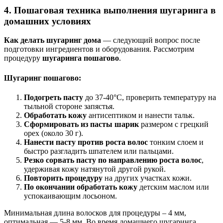
4. Пошаговая техника выполнения шугаринга в
домашних условиях
Как делать шугаринг дома
— следующий вопрос после
подготовки ингредиентов и оборудования. Рассмотрим
процедуру
шугаринга пошагово
.
Шугаринг пошагово:
Подогреть пасту
до 37-40°С, проверить температуру на
тыльной стороне запястья.
Обработать кожу
антисептиком и нанести тальк.
Сформировать из пасты шарик
размером с грецкий
орех (около 30 г).
Нанести пасту против роста волос
тонким слоем и
быстро разгладить шпателем или пальцами.
Резко сорвать пасту по направлению роста волос
,
удерживая кожу натянутой другой рукой.
Повторить процедуру
на других участках кожи.
По окончании обработать кожу
детским маслом или
успокаивающим лосьоном.
Минимальная длина волосков для процедуры – 4 мм,
оптимальная — 5-8 мм. Во время домашнего шугаринга