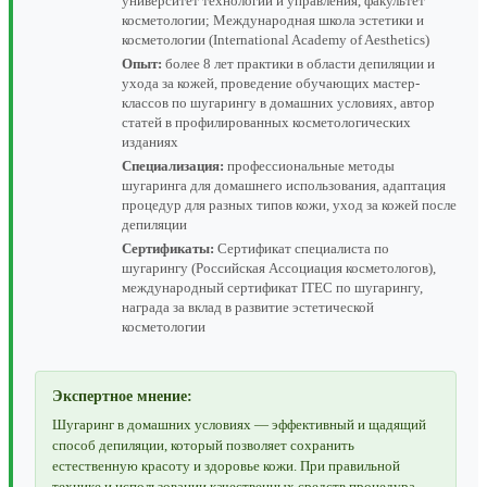
университет технологий и управления, факультет
косметологии; Международная школа эстетики и
косметологии (International Academy of Aesthetics)
Опыт:
более 8 лет практики в области депиляции и
ухода за кожей, проведение обучающих мастер-
классов по шугарингу в домашних условиях, автор
статей в профилированных косметологических
изданиях
Специализация:
профессиональные методы
шугаринга для домашнего использования, адаптация
процедур для разных типов кожи, уход за кожей после
депиляции
Сертификаты:
Сертификат специалиста по
шугарингу (Российская Ассоциация косметологов),
международный сертификат ITEC по шугарингу,
награда за вклад в развитие эстетической
косметологии
Экспертное мнение:
Шугаринг в домашних условиях — эффективный и щадящий
способ депиляции, который позволяет сохранить
естественную красоту и здоровье кожи. При правильной
технике и использовании качественных средств процедура