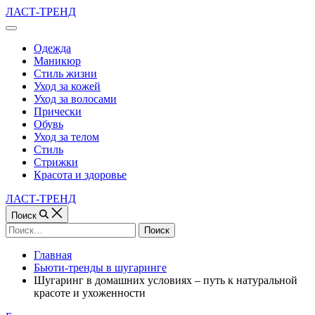
Перейти
ЛАСТ-ТРЕНД
к
Вне
содержимому
холста
Одежда
Маникюр
Стиль жизни
Уход за кожей
Уход за волосами
Прически
Обувь
Уход за телом
Стиль
Стрижки
Красота и здоровье
ЛАСТ-ТРЕНД
Поиск
Найти:
Главная
Бьюти-тренды в шугаринге
Шугаринг в домашних условиях – путь к натуральной
красоте и ухоженности