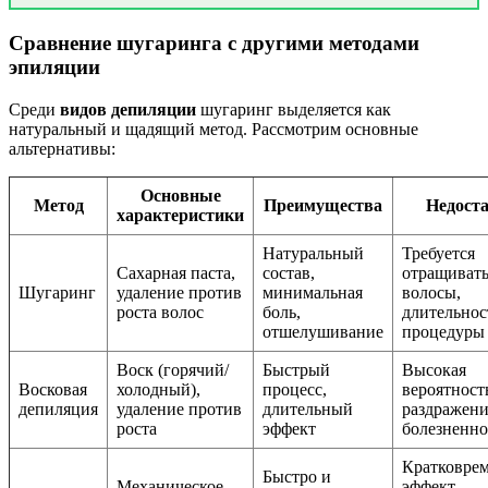
Сравнение шугаринга с другими методами
эпиляции
Среди
видов депиляции
шугаринг выделяется как
натуральный и щадящий метод. Рассмотрим основные
альтернативы:
Основные
Метод
Преимущества
Недост
характеристики
Натуральный
Требуется
Сахарная паста,
состав,
отращиват
Шугаринг
удаление против
минимальная
волосы,
роста волос
боль,
длительнос
отшелушивание
процедуры
Воск (горячий/
Быстрый
Высокая
Восковая
холодный),
процесс,
вероятност
депиляция
удаление против
длительный
раздражени
роста
эффект
болезненно
Кратковре
Быстро и
Механическое
эффект,