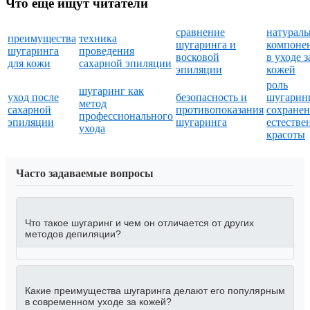
Что еще ищут читатели
сравнение
натурал
преимущества
техника
шугаринга и
компоне
шугаринга
проведения
восковой
в уходе з
для кожи
сахарной эпиляции
эпиляции
кожей
роль
шугаринг как
уход после
безопасность и
шугаринг
метод
сахарной
противопоказания
сохране
профессионального
эпиляции
шугаринга
естестве
ухода
красоты
Часто задаваемые вопросы
Что такое шугаринг и чем он отличается от других
методов депиляции?
Какие преимущества шугаринга делают его популярным
в современном уходе за кожей?