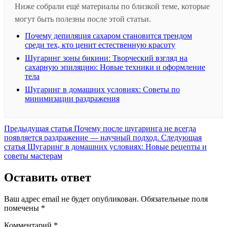
Ниже собрали ещё материалы по близкой теме, которые
могут быть полезны после этой статьи.
Почему депиляция сахаром становится трендом
среди тех, кто ценит естественную красоту
Шугаринг зоны бикини: Творческий взгляд на
сахарную эпиляцию: Новые техники и оформление
тела
Шугаринг в домашних условиях: Советы по
минимизации раздражения
Предыдущая
Предыдущая статья
Почему после шугаринга не всегда
запись:
появляется раздражение — научный подход.
Следующая
Следующая
статья
Шугаринг в домашних условиях: Новые рецепты и
запись:
советы мастерам
Оставить ответ
Ваш адрес email не будет опубликован.
Обязательные поля
помечены
*
Комментарий
*