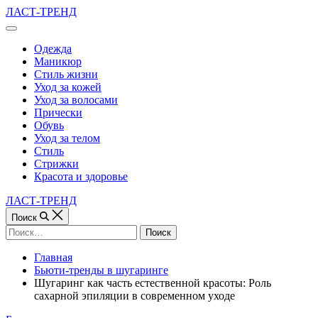
Перейти
ЛАСТ-ТРЕНД
к
Вне
содержимому
холста
Одежда
Маникюр
Стиль жизни
Уход за кожей
Уход за волосами
Прически
Обувь
Уход за телом
Стиль
Стрижки
Красота и здоровье
ЛАСТ-ТРЕНД
Поиск
Найти:
Главная
Бьюти-тренды в шугаринге
Шугаринг как часть естественной красоты: Роль
сахарной эпиляции в современном уходе