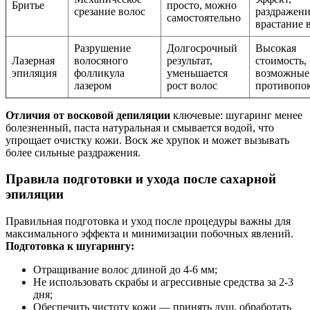
Бритье
просто, можно
срезание волос
раздражени
самостоятельно
врастание 
Разрушение
Долгосрочный
Высокая
Лазерная
волосяного
результат,
стоимость,
эпиляция
фолликула
уменьшается
возможные
лазером
рост волос
противопо
Отличия от восковой депиляции
ключевые: шугаринг менее
болезненный, паста натуральная и смывается водой, что
упрощает очистку кожи. Воск же хрупок и может вызывать
более сильные раздражения.
Правила подготовки и ухода после сахарной
эпиляции
Правильная подготовка и уход после процедуры важны для
максимального эффекта и минимизации побочных явлений.
Подготовка к шугарингу:
Отращивание волос длиной до 4-6 мм;
Не использовать скрабы и агрессивные средства за 2-3
дня;
Обеспечить чистоту кожи — принять душ, обработать