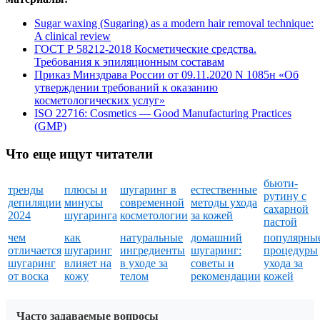
Sugar waxing (Sugaring) as a modern hair removal technique:
A clinical review
ГОСТ Р 58212-2018 Косметические средства.
Требования к эпиляционным составам
Приказ Минздрава России от 09.11.2020 N 1085н «Об
утверждении требований к оказанию
косметологических услуг»
ISO 22716: Cosmetics — Good Manufacturing Practices
(GMP)
Что еще ищут читатели
бьюти-
тренды
плюсы и
шугаринг в
естественные
рутину с
депиляции
минусы
современной
методы ухода
сахарной
2024
шугаринга
косметологии
за кожей
пастой
чем
как
натуральные
домашний
популярны
отличается
шугаринг
ингредиенты
шугаринг:
процедуры
шугаринг
влияет на
в уходе за
советы и
ухода за
от воска
кожу
телом
рекомендации
кожей
Часто задаваемые вопросы