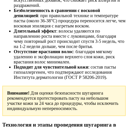
искусственных добавок, что снижает риск аллергий и
раздражений.
Безболезненность в сравнении с восковой
депиляцией
: при правильной технике и температуре
пасты (около 36-38°C) процедура переносится легче, чем
восковая эпиляция с нагретым воском.
Длительный эффект
: волосы удаляются по
направлению роста вместе с луковицами, благодаря
чему повторный рост происходит спустя 3-5 недель, что
на 1-2 недели дольше, чем после бритья.
Отсутствие врастания волос
: благодаря мягкому
удалению и эксфолиации верхнего слоя кожи, риск
врастания волос минимален.
Подходит для чувствительной кожи
: состав пасты
гипоаллергенен, что подтверждают исследования
Института дерматологии (ГОСТ Р 58206-2019).
Внимание!
Для оценки безопасности шугаринга
рекомендуется протестировать пасту на небольшом
участке кожи за 24 часа до процедуры, чтобы исключить
индивидуальную непереносимость.
Технология и этапы проведения шугаринга в