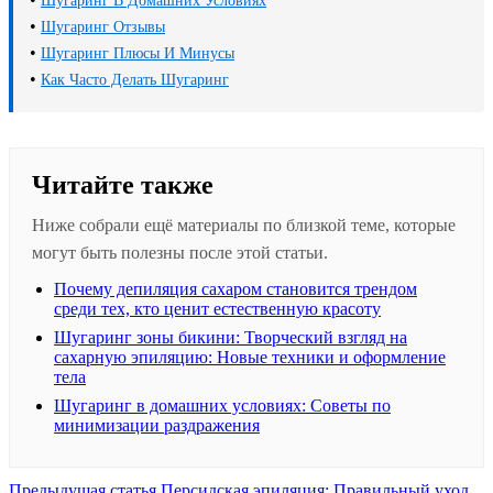
Шугаринг В Домашних Условиях
•
Шугаринг Отзывы
•
Шугаринг Плюсы И Минусы
•
Как Часто Делать Шугаринг
Читайте также
Ниже собрали ещё материалы по близкой теме, которые
могут быть полезны после этой статьи.
Почему депиляция сахаром становится трендом
среди тех, кто ценит естественную красоту
Шугаринг зоны бикини: Творческий взгляд на
сахарную эпиляцию: Новые техники и оформление
тела
Шугаринг в домашних условиях: Советы по
минимизации раздражения
Предыдущая
Предыдущая статья
Персидская эпиляция: Правильный уход