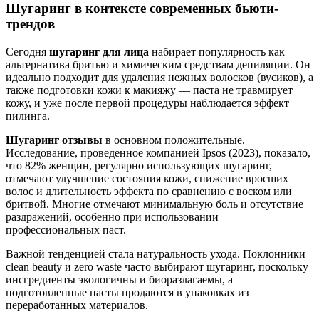
Шугаринг в контексте современных бьюти-
трендов
Сегодня
шугаринг для лица
набирает популярность как
альтернатива бритью и химическим средствам депиляции. Он
идеально подходит для удаления нежных волосков (вусиков), а
также подготовки кожи к макияжу — паста не травмирует
кожу, и уже после первой процедуры наблюдается эффект
пилинга.
Шугаринг отзывы
в основном положительные.
Исследование, проведенное компанией Ipsos (2023), показало,
что 82% женщин, регулярно использующих шугаринг,
отмечают улучшение состояния кожи, снижение вросших
волос и длительность эффекта по сравнению с воском или
бритвой. Многие отмечают минимальную боль и отсутствие
раздражений, особенно при использовании
профессиональных паст.
Важной тенденцией стала натуральность ухода. Поклонники
clean beauty и zero waste часто выбирают шугаринг, поскольку
инсгредиенты экологичны и биоразлагаемы, а
подготовленные пасты продаются в упаковках из
переработанных материалов.