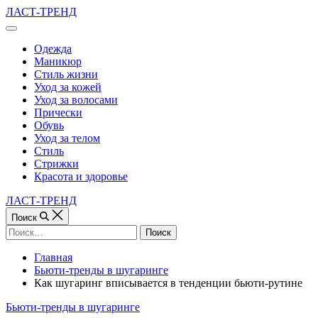
Перейти
ЛАСТ-ТРЕНД
к
Вне
содержимому
холста
Одежда
Маникюр
Стиль жизни
Уход за кожей
Уход за волосами
Прически
Обувь
Уход за телом
Стиль
Стрижки
Красота и здоровье
ЛАСТ-ТРЕНД
Поиск
Найти:
Главная
Бьюти-тренды в шугаринге
Как шугаринг вписывается в тенденции бьюти-рутине
Рубрики
Бьюти-тренды в шугаринге