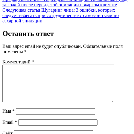
запись:
за кожей после персидской эпиляции в жарком климате
Следующая
Следующая статья
Шугаринг лица: 3 ошибки, которых
запись:
следует избегать при сотрудничестве с самозанятыми по
сахарной эпиляции
Оставить ответ
Ваш адрес email не будет опубликован.
Обязательные поля
помечены
*
Комментарий
*
Имя
*
Email
*
Сайт