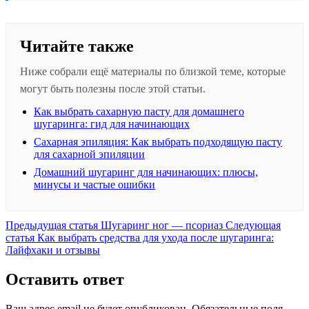
Читайте также
Ниже собрали ещё материалы по близкой теме, которые
могут быть полезны после этой статьи.
Как выбрать сахарную пасту для домашнего
шугаринга: гид для начинающих
Сахарная эпиляция: Как выбрать подходящую пасту
для сахарной эпиляции
Домашний шугаринг для начинающих: плюсы,
минусы и частые ошибки
Предыдущая
Предыдущая статья
Шугаринг ног — псориаз
Следующая
Следующая
запись:
статья
Как выбрать средства для ухода после шугаринга:
запись:
Лайфхаки и отзывы
Оставить ответ
Ваш адрес email не будет опубликован.
Обязательные поля