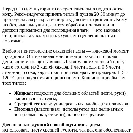
Перед началом шугаринга следует тщательно подготовить
кожу. Рекомендуется принять теплый душ за 20-30 минут до
процедуры для раскрытия пор и удаления загрязнений. Кожу
необходимо высушить, а затем обработать тальком или
детской присыпкой для поглощения влаги — это важный
этап, поскольку влажность ухудшает сцепление пасты с
волосами.
Выбор и приготовление сахарной пасты — ключевой момент
шугаринга. Оптимальная консистенция зависит от зоны
депиляции и толщины волос. Для домашних условий пасту
часто готовят из 2 частей сахара, 1 части воды и 0.5 части
лимонного сока, варя сироп при температуре примерно 115–
120 °C до получения янтарного цвета. Консистенция бывает
трех типов:
Жидкая
: подходит для больших областей (ноги, руки),
наносится шпателем;
Средней густоты
: универсальная, удобна для новичков;
Плотная
(пластичная): используется для деликатных
зон (подмышки, бикини), наносится руками.
Для новичков
лучший способ шугаринга дома
—
использовать пасту средней густоты, так как она обеспечивает