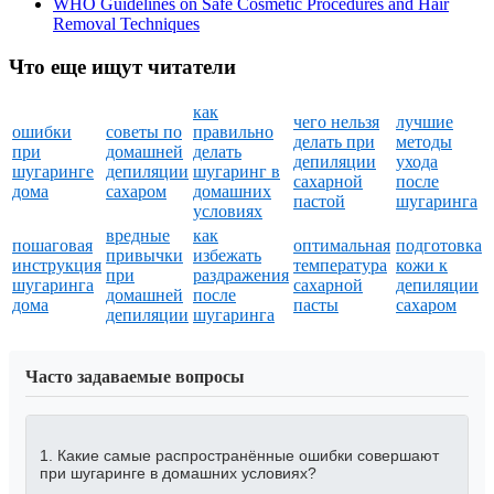
WHO Guidelines on Safe Cosmetic Procedures and Hair
Removal Techniques
Что еще ищут читатели
как
чего нельзя
лучшие
ошибки
советы по
правильно
делать при
методы
при
домашней
делать
депиляции
ухода
шугаринге
депиляции
шугаринг в
сахарной
после
дома
сахаром
домашних
пастой
шугаринга
условиях
вредные
как
пошаговая
оптимальная
подготовка
привычки
избежать
инструкция
температура
кожи к
при
раздражения
шугаринга
сахарной
депиляции
домашней
после
дома
пасты
сахаром
депиляции
шугаринга
Часто задаваемые вопросы
1. Какие самые распространённые ошибки совершают
при шугаринге в домашних условиях?