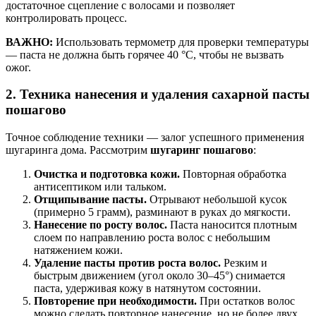
достаточное сцепление с волосами и позволяет
контролировать процесс.
ВАЖНО:
Использовать термометр для проверки температуры
— паста не должна быть горячее 40 °C, чтобы не вызвать
ожог.
2. Техника нанесения и удаления сахарной пасты
пошагово
Точное соблюдение техники — залог успешного применения
шугаринга дома. Рассмотрим
шугаринг пошагово
:
Очистка и подготовка кожи.
Повторная обработка
антисептиком или тальком.
Отщипывание пасты.
Отрывают небольшой кусок
(примерно 5 грамм), разминают в руках до мягкости.
Нанесение по росту волос.
Паста наносится плотным
слоем по направлению роста волос с небольшим
натяжением кожи.
Удаление пасты против роста волос.
Резким и
быстрым движением (угол около 30–45°) снимается
паста, удерживая кожу в натянутом состоянии.
Повторение при необходимости.
При остатков волос
можно сделать повторное нанесение, но не более двух