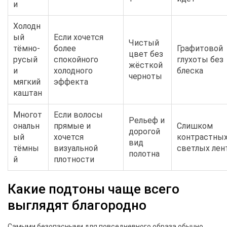
и
Холодн
ый
Если хочется
Чистый
тёмно-
более
Графитовой
цвет без
русый
спокойного
глухоты без
жёсткой
и
холодного
блеска
черноты
мягкий
эффекта
каштан
Многот
Если волосы
Рельеф и
ональн
прямые и
Слишком
дорогой
ый
хочется
контрастны
вид
тёмны
визуальной
светлых лен
полотна
й
плотности
Какие подтоны чаще всего
выглядят благородно
Самыми безопасными для повседневного образа обычно