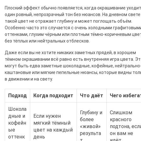
Плоский эффект обычно появляется, когда окрашивание уходит
один ровный, непрозрачный тон без нюансов. На дневном свете
такой цвет не отражает глубину и может поглощать объём.
Особенно часто это случается с очень холодными графитовым
оттенками, глухим чёрным или плотным тёмно-коричневым цве
без тёплых или нейтральных отблесков.
Даже если вы не хотите никаких заметных прядей, в хорошем
тёмном окрашивании всё равно есть внутренняя игра цвета. Эт
могут быть едва заметные шоколадные, кофейные, нейтрально
каштановые или мягкие пепельные нюансы, которые видны тол
в движении и на свету.
Подход
Когда подходит
Что даёт
Чего избега
Шокола
Глубину и
Слишком
дные и
Если нужен
более
красного
кофейн
мягкий тёмный
«живой»
подтона, есл
ые
цвет на каждый
результа
он вам не
оттенк
день
т
идёт