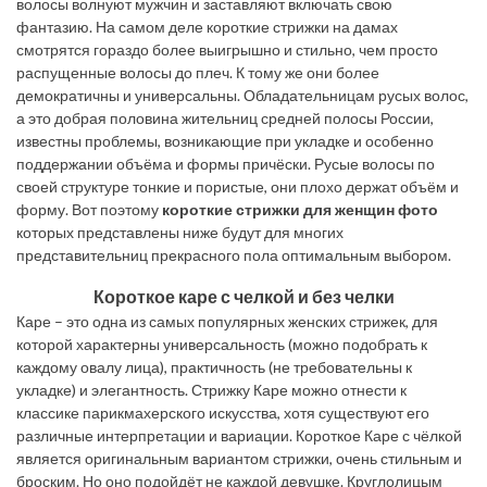
волосы волнуют мужчин и заставляют включать свою
фантазию. На самом деле короткие стрижки на дамах
смотрятся гораздо более выигрышно и стильно, чем просто
распущенные волосы до плеч. К тому же они более
демократичны и универсальны. Обладательницам русых волос,
а это добрая половина жительниц средней полосы России,
известны проблемы, возникающие при укладке и особенно
поддержании объёма и формы причёски. Русые волосы по
своей структуре тонкие и пористые, они плохо держат объём и
форму. Вот поэтому
короткие стрижки для женщин фото
которых представлены ниже будут для многих
представительниц прекрасного пола оптимальным выбором.
Короткое каре с челкой и без челки
Каре – это одна из самых популярных женских стрижек, для
которой характерны универсальность (можно подобрать к
каждому овалу лица), практичность (не требовательны к
укладке) и элегантность. Стрижку Каре можно отнести к
классике парикмахерского искусства, хотя существуют его
различные интерпретации и вариации. Короткое Каре с чёлкой
является оригинальным вариантом стрижки, очень стильным и
броским. Но оно подойдёт не каждой девушке. Круглолицым