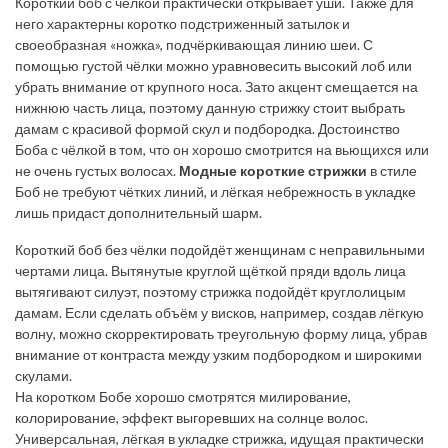
Короткий боб с чёлкой практически открывает уши. Также для
него характерны коротко подстриженный затылок и
своеобразная «ножка», подчёркивающая линию шеи. С
помощью густой чёлки можно уравновесить высокий лоб или
убрать внимание от крупного носа. Зато акцент смещается на
нижнюю часть лица, поэтому данную стрижку стоит выбрать
дамам с красивой формой скул и подбородка. Достоинство
Боба с чёлкой в том, что он хорошо смотрится на вьющихся или
не очень густых волосах.
Модные короткие стрижки
в стиле
Боб не требуют чётких линий, и лёгкая небрежность в укладке
лишь придаст дополнительный шарм.
Короткий боб без чёлки подойдёт женщинам с неправильными
чертами лица. Вытянутые круглой щёткой пряди вдоль лица
вытягивают силуэт, поэтому стрижка подойдёт круглолицым
дамам. Если сделать объём у висков, например, создав лёгкую
волну, можно скорректировать треугольную форму лица, убрав
внимание от контраста между узким подбородком и широкими
скулами.
На коротком Бобе хорошо смотрятся милирование,
колорирование, эффект выгоревших на солнце волос.
Универсальная, лёгкая в укладке стрижка, идущая практически