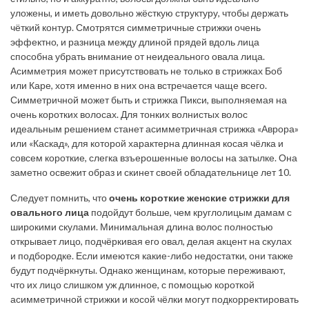
уложены, и иметь довольно жёсткую структуру, чтобы держать
чёткий контур. Смотрятся симметричные стрижки очень
эффектно, и разница между длиной прядей вдоль лица
способна убрать внимание от неидеального овала лица.
Асимметрия может присутствовать не только в стрижках Боб
или Каре, хотя именно в них она встречается чаще всего.
Симметричной может быть и стрижка Пикси, выполняемая на
очень коротких волосах. Для тонких волнистых волос
идеальным решением станет асимметричная стрижка «Аврора»
или «Каскад», для которой характерна длинная косая чёлка и
совсем короткие, слегка взъерошенные волосы на затылке. Она
заметно освежит образ и скинет своей обладательнице лет 10.
Следует помнить, что
очень короткие женские стрижки для
овального лица
подойдут больше, чем круглолицым дамам с
широкими скулами. Минимальная длина волос полностью
открывает лицо, подчёркивая его овал, делая акцент на скулах
и подбородке. Если имеются какие-либо недостатки, они также
будут подчёркнуты. Однако женщинам, которые переживают,
что их лицо слишком уж длинное, с помощью короткой
асимметричной стрижки и косой чёлки могут подкорректировать