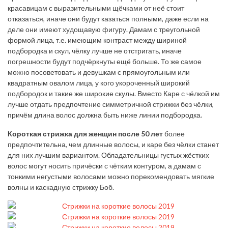
красавицам с выразительными щёчками от неё стоит
отказаться, иначе они будут казаться полными, даже если на
деле они имеют худощавую фигуру. Дамам с треугольной
формой лица, т.е. имеющим контраст между шириной
подбородка и скул, чёлку лучше не отстригать, иначе
погрешности будут подчёркнуты ещё больше. То же самое
можно посоветовать и девушкам с прямоугольным или
квадратным овалом лица, у кого укороченный широкий
подбородок и такие же широкие скулы. Вместо Каре с чёлкой им
лучше отдать предпочтение симметричной стрижки без чёлки,
причём длина волос должна быть ниже линии подбородка.
Короткая стрижка для женщин после 50 лет
более
предпочтительна, чем длинные волосы, и каре без чёлки станет
для них лучшим вариантом. Обладательницы густых жёстких
волос могут носить причёски с чётким контуром, а дамам с
тонкими негустыми волосами можно порекомендовать мягкие
волны и каскадную стрижку Боб.