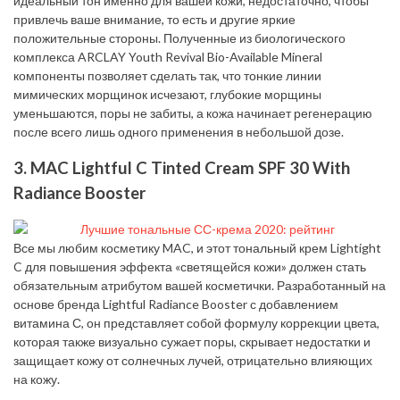
идеальный тон именно для вашей кожи, недостаточно, чтобы
привлечь ваше внимание, то есть и другие яркие
положительные стороны. Полученные из биологического
комплекса ARCLAY Youth Revival Bio-Available Mineral
компоненты позволяет сделать так, что тонкие линии
мимических морщинок исчезают, глубокие морщины
уменьшаются, поры не забиты, а кожа начинает регенерацию
после всего лишь одного применения в небольшой дозе.
3. MAC Lightful C Tinted Cream SPF 30 With
Radiance Booster
Все мы любим косметику MAC, и этот тональный крем Lightight
C для повышения эффекта «светящейся кожи» должен стать
обязательным атрибутом вашей косметички. Разработанный на
основе бренда Lightful Radiance Booster с добавлением
витамина С, он представляет собой формулу коррекции цвета,
которая также визуально сужает поры, скрывает недостатки и
защищает кожу от солнечных лучей, отрицательно влияющих
на кожу.