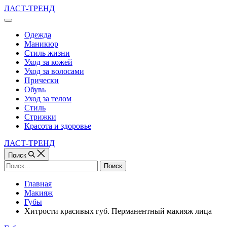
Перейти
ЛАСТ-ТРЕНД
к
Вне
содержимому
холста
Одежда
Маникюр
Стиль жизни
Уход за кожей
Уход за волосами
Прически
Обувь
Уход за телом
Стиль
Стрижки
Красота и здоровье
ЛАСТ-ТРЕНД
Поиск
Найти:
Главная
Макияж
Губы
Хитрости красивых губ. Перманентный макияж лица