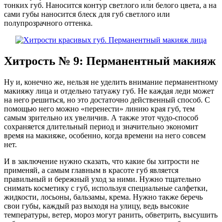
тонких губ. Наносится контур светлого или белого цвета, а на
сами губы наносится блеск для губ светлого или
полупрозрачного оттенка.
Хитрость № 9: Перманентный макияж
Ну и, конечно же, нельзя не уделить внимание перманентному
макияжу лица и отдельно татуажу губ. Не каждая леди может
на него решиться, но это достаточно действенный способ. С
помощью него можно «перенести» линию края губ, тем
самым зрительно их увеличив. А также этот чудо-способ
сохраняется длительный период и значительно экономит
время на макияже, особенно, когда времени на него совсем
нет.
И в заключение нужно сказать, что какие бы хитрости не
применяй, а самым главным в красоте губ является
правильный и бережный уход за ними. Нужно тщательно
снимать косметику с губ, используя специальные салфетки,
жидкости, лосьоны, бальзамы, крема. Нужно также беречь
свои губы, каждый раз выходя на улицу, ведь высокие
температуры, ветер, мороз могут ранить, обветрить, высушить