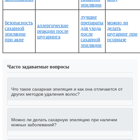
эпиляции
лучшие
безопасность
препараты
можно ли
аллергические
сахарной
для ухода
делать
реакции после
эпиляции
после
шугаринг при
шугаринга
при акне
сахарной
псориазе
эпиляции
Часто задаваемые вопросы
Что такое сахарная эпиляция и как она отличается от
других методов удаления волос?
Можно ли делать сахарную эпиляцию при наличии
кожных заболеваний?