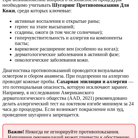
необходимо учитывать
Шугаринг Противопоказания Для
Кожи
, среди которых ключевые:
активные воспаления и открытые раны;
герпес на этапе высыпаний;
ссадины, ожоги (в том числе солнечные);
гиперчувствительность и аллергия на компоненты
пасты;
варикозное расширение вен (особенно на ногах);
дерматологические заболевания в активной фазе;
онкологические заболевания кожи.
Диагностика противопоказаний проводится визуальным
осмотром и сбором анамнеза. При подозрении на аллергию
проводят кожные пробы.
Сахарная эпиляция и аллергия
—
это потенциальная опасность, которую исключают заранее.
Например, в исследовании Американского
дерматологического общества (AAD, 2021) рекомендовано
делать аллергический тест на локтевом изгибе минимум за 24
часа до процедуры. Если возникает покраснение или зуд,
проведение шугаринга запрещается.
Важно!
Никогда не игнорируйте противопоказания.
Нарушение рекомендаций может привести к обострению