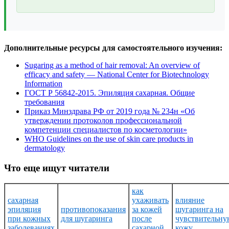
Дополнительные ресурсы для самостоятельного изучения:
Sugaring as a method of hair removal: An overview of
efficacy and safety — National Center for Biotechnology
Information
ГОСТ Р 56842-2015. Эпиляция сахарная. Общие
требования
Приказ Минздрава РФ от 2019 года № 234н «Об
утверждении протоколов профессиональной
компетенции специалистов по косметологии»
WHO Guidelines on the use of skin care products in
dermatology
Что еще ищут читатели
как
сахарная
ухаживать
влияние
эпиляция
противопоказания
за кожей
шугаринга на
при кожных
для шугаринга
после
чувствительну
заболеваниях
сахарной
кожу