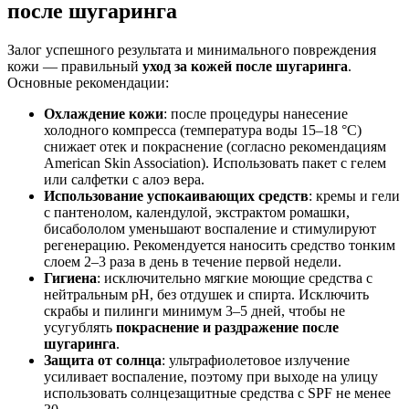
после шугаринга
Залог успешного результата и минимального повреждения
кожи — правильный
уход за кожей после шугаринга
.
Основные рекомендации:
Охлаждение кожи
: после процедуры нанесение
холодного компресса (температура воды 15–18 °C)
снижает отек и покраснение (согласно рекомендациям
American Skin Association). Использовать пакет с гелем
или салфетки с алоэ вера.
Использование успокаивающих средств
: кремы и гели
с пантенолом, календулой, экстрактом ромашки,
бисабололом уменьшают воспаление и стимулируют
регенерацию. Рекомендуется наносить средство тонким
слоем 2–3 раза в день в течение первой недели.
Гигиена
: исключительно мягкие моющие средства с
нейтральным pH, без отдушек и спирта. Исключить
скрабы и пилинги минимум 3–5 дней, чтобы не
усугублять
покраснение и раздражение после
шугаринга
.
Защита от солнца
: ультрафиолетовое излучение
усиливает воспаление, поэтому при выходе на улицу
использовать солнцезащитные средства с SPF не менее