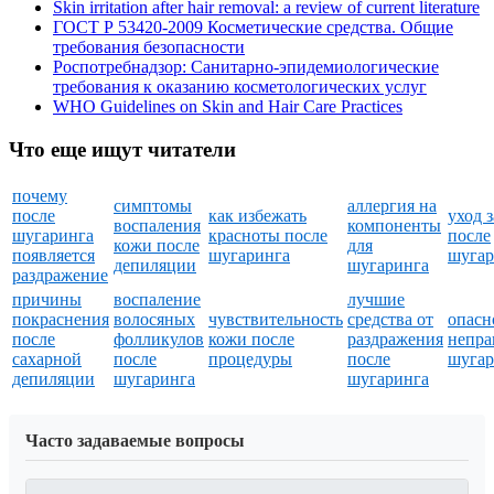
Skin irritation after hair removal: a review of current literature
ГОСТ Р 53420-2009 Косметические средства. Общие
требования безопасности
Роспотребнадзор: Санитарно-эпидемиологические
требования к оказанию косметологических услуг
WHO Guidelines on Skin and Hair Care Practices
Что еще ищут читатели
почему
симптомы
аллергия на
после
как избежать
уход 
воспаления
компоненты
шугаринга
красноты после
после
кожи после
для
появляется
шугаринга
шугар
депиляции
шугаринга
раздражение
причины
воспаление
лучшие
покраснения
волосяных
чувствительность
средства от
опасн
после
фолликулов
кожи после
раздражения
непра
сахарной
после
процедуры
после
шугар
депиляции
шугаринга
шугаринга
Часто задаваемые вопросы