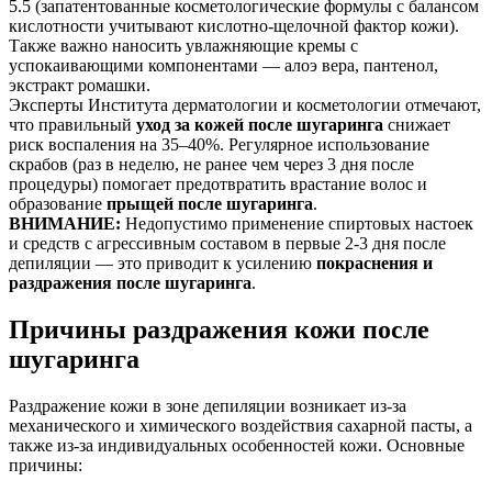
5.5 (запатентованные косметологические формулы с балансом
кислотности учитывают кислотно-щелочной фактор кожи).
Также важно наносить увлажняющие кремы с
успокаивающими компонентами — алоэ вера, пантенол,
экстракт ромашки.
Эксперты Института дерматологии и косметологии отмечают,
что правильный
уход за кожей после шугаринга
снижает
риск воспаления на 35–40%. Регулярное использование
скрабов (раз в неделю, не ранее чем через 3 дня после
процедуры) помогает предотвратить врастание волос и
образование
прыщей после шугаринга
.
ВНИМАНИЕ:
Недопустимо применение спиртовых настоек
и средств с агрессивным составом в первые 2-3 дня после
депиляции — это приводит к усилению
покраснения и
раздражения после шугаринга
.
Причины раздражения кожи после
шугаринга
Раздражение кожи в зоне депиляции возникает из-за
механического и химического воздействия сахарной пасты, а
также из-за индивидуальных особенностей кожи. Основные
причины: