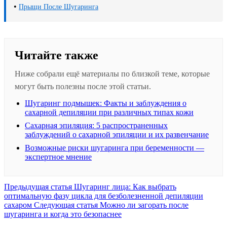
•
Прыщи После Шугаринга
Читайте также
Ниже собрали ещё материалы по близкой теме, которые
могут быть полезны после этой статьи.
Шугаринг подмышек: Факты и заблуждения о
сахарной депиляции при различных типах кожи
Сахарная эпиляция: 5 распространенных
заблуждений о сахарной эпиляции и их развенчание
Возможные риски шугаринга при беременности —
экспертное мнение
Предыдущая
Предыдущая статья
Шугаринг лица: Как выбрать
запись:
оптимальную фазу цикла для безболезненной депиляции
Следующая
сахаром
Следующая статья
Можно ли загорать после
запись:
шугаринга и когда это безопаснее