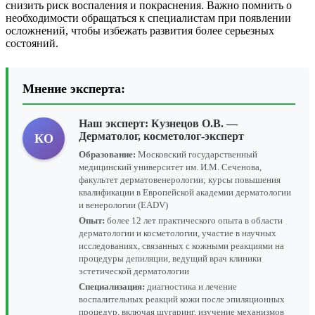
снизить риск воспаления и покраснения. Важно помнить о
необходимости обращаться к специалистам при появлении
осложнений, чтобы избежать развития более серьезных
состояний.
Мнение эксперта:
Наш эксперт:
Кузнецов О.В.
—
Дерматолог, косметолог-эксперт
КО
Образование:
Московский государственный
медицинский университет им. И.М. Сеченова,
факультет дерматовенерологии; курсы повышения
квалификации в Европейской академии дерматологии
и венерологии (EADV)
Опыт:
более 12 лет практического опыта в области
дерматологии и косметологии, участие в научных
исследованиях, связанных с кожными реакциями на
процедуры депиляции, ведущий врач клиники
эстетической дерматологии
Специализация:
диагностика и лечение
воспалительных реакций кожи после эпиляционных
процедур, включая шугаринг, изучение механизмов