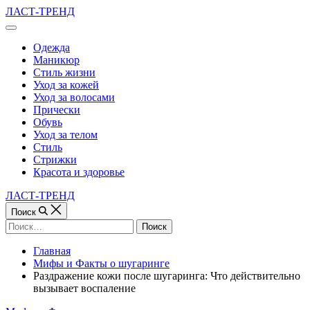
Перейти
ЛАСТ-ТРЕНД
к
Вне
содержимому
холста
Одежда
Маникюр
Стиль жизни
Уход за кожей
Уход за волосами
Прически
Обувь
Уход за телом
Стиль
Стрижки
Красота и здоровье
ЛАСТ-ТРЕНД
Поиск
Найти:
Главная
Мифы и Факты о шугаринге
Раздражение кожи после шугаринга: Что действительно
вызывает воспаление