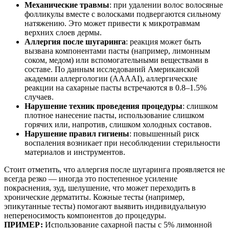
Механические травмы
: при удалении волос волосяные
фолликулы вместе с волосками подвергаются сильному
натяжению. Это может привести к микротравмам
верхних слоев дермы.
Аллергия после шугаринга
: реакция может быть
вызвана компонентами пасты (например, лимонным
соком, медом) или вспомогательными веществами в
составе. По данным исследований Американской
академии аллергологии (AAAAI), аллергические
реакции на сахарные пасты встречаются в 0.8–1.5%
случаев.
Нарушение техник проведения процедуры
: слишком
плотное нанесение пасты, использование слишком
горячих или, напротив, слишком холодных составов.
Нарушение правил гигиены
: повышенный риск
воспаления возникает при несоблюдении стерильности
материалов и инструментов.
Стоит отметить, что аллергия после шугаринга проявляется не
всегда резко — иногда это постепенное усиление
покраснения, зуд, шелушение, что может переходить в
хронические дерматиты. Кожные тесты (например,
эпикутанные тесты) помогают выявить индивидуальную
непереносимость компонентов до процедуры.
ПРИМЕР:
Использование сахарной пасты с 5% лимонной