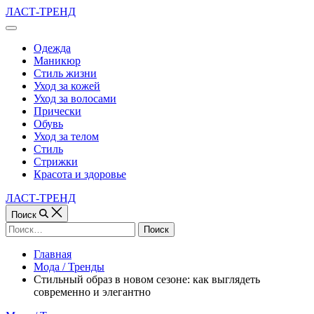
Перейти
ЛАСТ-ТРЕНД
к
Вне
содержимому
холста
Одежда
Маникюр
Стиль жизни
Уход за кожей
Уход за волосами
Прически
Обувь
Уход за телом
Стиль
Стрижки
Красота и здоровье
ЛАСТ-ТРЕНД
Поиск
Найти:
Главная
Мода / Тренды
Стильный образ в новом сезоне: как выглядеть
современно и элегантно