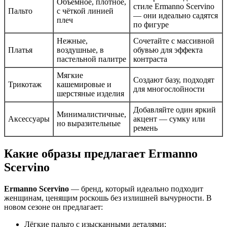
Объёмное, плотное,
стиле Ermanno Scervino
Пальто
с чёткой линией
— они идеально садятся
плеч
по фигуре
Нежные,
Сочетайте с массивной
Платья
воздушные, в
обувью для эффекта
пастельной палитре
контраста
Мягкие
Создают базу, подходят
Трикотаж
кашемировые и
для многослойности
шерстяные изделия
Добавляйте один яркий
Минималистичные,
Аксессуары
акцент — сумку или
но выразительные
ремень
Какие образы предлагает Ermanno
Scervino
Ermanno Scervino
— бренд, который идеально подходит
женщинам, ценящим роскошь без излишней вычурности. В
новом сезоне он предлагает:
Лёгкие пальто с изысканными деталями;