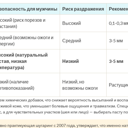
зопасность для мужчины
Риск раздражения
Рекомен
сокий (риск порезов и
Высокий
0,1-0,3 
астания)
едний (возможны ожоги и
Средний
3-5 мм
лергии)
сокий (натуральный
став, низкая
Низкий
3-5 мм
мпература)
зкий (наличие
Низкий, но
Растущи
отивопоказаний)
возможны ожоги
ем химических добавок, что снижает вероятность высыпаний и воспал
 к живой коже, что уменьшает болевые ощущения и травматизм. Спец
, а для чувствительных участков (шея или лицо) — выбирать пасту по
но практикующая шугаринг с 2007 года, утверждает, что именно нат