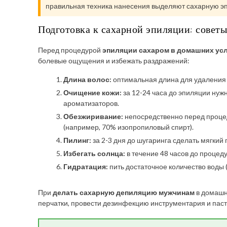
правильная техника нанесения выделяют сахарную э
Подготовка к сахарной эпиляции: совет
Перед процедурой
эпиляции сахаром в домашних ус
болевые ощущения и избежать раздражений:
Длина волос:
оптимальная длина для удалени
Очищение кожи:
за 12-24 часа до эпиляции нуж
ароматизаторов.
Обезжиривание:
непосредственно перед проце
(например, 70% изопропиловый спирт).
Пилинг:
за 2-3 дня до шугаринга сделать мягкий 
Избегать солнца:
в течение 48 часов до процед
Гидратация:
пить достаточное количество воды (
При
делать сахарную депиляцию мужчинам
в домашн
перчатки, провести дезинфекцию инструментария и пас