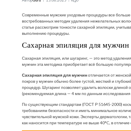
Автор
Guru
15.08.2025
0
Современные мужские уходовые процедуры все больше в
востребованных методик удаления нежелательных волос
статье рассмотрим тонкости сахарной эпиляции, учитыв
выполнению процедуры.
Сахарная эпиляция для мужчин
Сахарная эпиляция, или шугаринг, — это метод удаления
мужчин эта методика приобретает всё большую популяр
Сахарная эпиляция для мужчин
отличается от женской
покров у мужчин обычно более густой, жесткий и глубоки
процедур. Шугаринг позволяет удалить волоски длиной о
(рекомендуемая длина — 4 мм по данным исследования 
По существующим стандартам (ГОСТ Р 51645-2000) косм
требованиям безопасности и иметь минимальное количе
чувствительной мужской кожи. Эксперты дерматологии, т
как наносится при температуре не выше 40°C, в отличие 