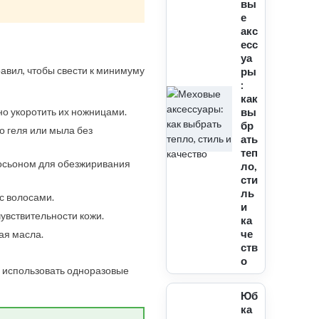
вы
е
акс
есс
уа
авил, чтобы свести к минимуму
ры
:
как
но укоротить их ножницами.
вы
бр
о геля или мыла без
ать
теп
осьоном для обезжиривания
ло,
сти
ль
 с волосами.
и
увствительности кожи.
ка
че
ая масла.
ств
о
: использовать одноразовые
Юб
ка