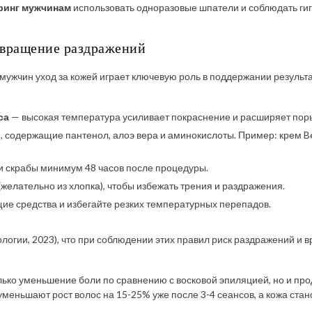
аринг мужчинам
использовать одноразовые шпатели и соблюдать гиг
твращение раздражений
мужчин уход за кожей играет ключевую роль в поддержании резуль
са
— высокая температура усиливает покраснение и расширяет пор
и
, содержащие пантенол, алоэ вера и аминокислоты. Пример: крем Be
и скрабы минимум 48 часов после процедуры.
(желательно из хлопка), чтобы избежать трения и раздражения.
ие средства и избегайте резких температурных перепадов.
огии, 2023), что при соблюдении этих правил риск раздражений и 
лько уменьшение боли по сравнению с восковой эпиляцией, но и пр
меньшают рост волос на 15-25% уже после 3-4 сеансов, а кожа стан