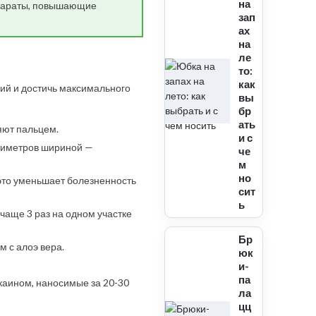
на
епараты, повышающие
зап
ах
на
ле
то:
как
ий и достичь максимального
вы
бр
ать
яют пальцем.
и с
антиметров шириной —
че
м
но
это уменьшает болезненность
сит
ь
чаще 3 раз на одном участке
Бр
 с алоэ вера.
юк
и-
па
каином, наносимые за 20-30
ла
цц