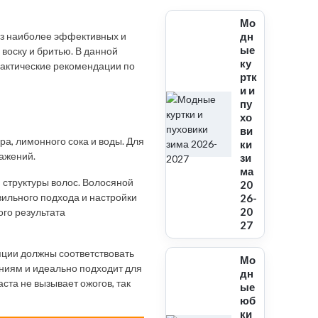
Мо
из наиболее эффективных и
дн
ые
воску и бритью. В данной
ку
рактические рекомендации по
ртк
и и
пу
хо
ви
а, лимонного сока и воды. Для
ки
ажений.
зи
ма
 структуры волос. Волосяной
20
авильного подхода и настройки
26-
20
ого результата
27
яции должны соответствовать
Мо
ниям и идеально подходит для
дн
ста не вызывает ожогов, так
ые
юб
ки