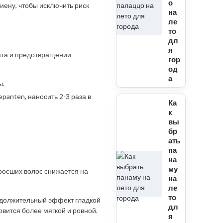
о
иену, чтобы исключить риск
на
ле
то
дл
я
тата и предотвращении
гор
од
а
ы.
panten, наносить 2-3 раза в
Ка
к
вы
бр
ать
па
на
му
вросших волос снижается на
на
ле
то
одолжительный эффект гладкой
дл
овится более мягкой и ровной.
я