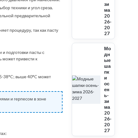
зи
бор техники и угол среза.
ма
тельной предварительной
20
26-
20
яет процедуру, так как пасту
27
Мо
 и подготовки пасты с
дн
ь может привести к
ые
ша
пк
5-38°C; выше 40°C может
и
ос
ен
ь-
иями и герпесом в зоне
зи
ма
20
26-
20
27
тах: