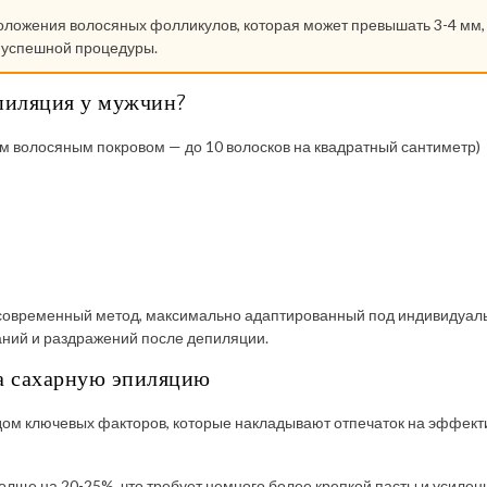
оложения волосяных фолликулов, которая может превышать 3-4 мм,
г успешной процедуры.
эпиляция у мужчин?
ым волосяным покровом — до 10 волосков на квадратный сантиметр)
современный метод, максимально адаптированный под индивидуал
ний и раздражений после депиляции.
а сахарную эпиляцию
дом ключевых факторов, которые накладывают отпечаток на эффекти
олще на 20-25%, что требует немного более крепкой пасты и усилен