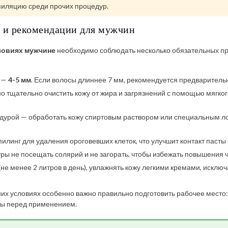
пиляцию среди прочих процедур.
ы и рекомендации для мужчин
ловиях мужчине
необходимо соблюдать несколько обязательных пр
я —
4-5 мм
. Если волосы длиннее 7 мм, рекомендуется предваритель
но тщательно очистить кожу от жира и загрязнений с помощью мягког
дурой — обработать кожу спиртовым раствором или специальным л
пилинг для удаления ороговевших клеток, что улучшит контакт пасты
уры не посещать солярий и не загорать, чтобы избежать повышения ч
не менее 2 литров в день), увлажнять кожу легкими кремами, исключ
их условиях особенно важно правильно подготовить рабочее место
ты перед применением.