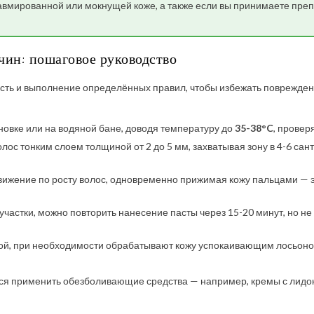
равмированной или мокнущей коже, а также если вы принимаете пр
ин: пошаговое руководство
сть и выполнение определённых правил, чтобы избежать поврежден
новке или на водяной бане, доводя температуру до
35-38°C
, провер
олос тонким слоем толщиной от 2 до 5 мм, захватывая зону в 4-6 с
вижение по росту волос, одновременно прижимая кожу пальцами — 
частки, можно повторить нанесение пасты через 15-20 минут, но не 
ой, при необходимости обрабатывают кожу успокаивающим лосьоном
ся применить обезболивающие средства — например, кремы с лидо