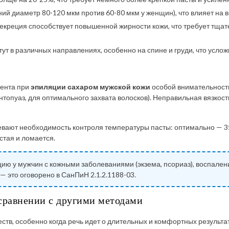
й диаметр 80-120 мкм против 60-80 мкм у женщин), что влияет на вы
екреция способствует повышенной жирности кожи, что требует тща
ут в различных направлениях, особенно на спине и груди, что усложн
иента при
эпиляции сахаром мужской кожи
особой внимательности
нтопуаз, для оптимального захвата волосков). Неправильная вязкост
вают необходимость контроля температуры пасты: оптимально — 3
стая и ломается.
ю у мужчин с кожными заболеваниями (экзема, псориаз), воспален
 — это оговорено в СанПиН 2.1.2.1188-03.
сравнении с другими методами
тв, особенно когда речь идет о длительных и комфортных результа