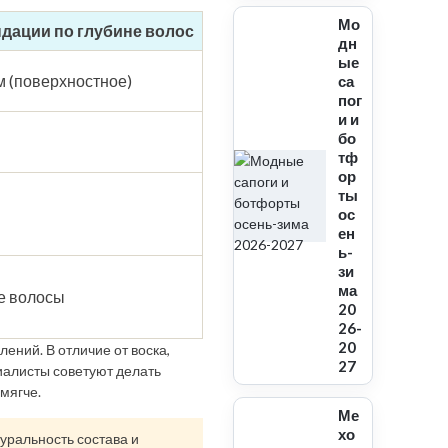
Мо
дации по глубине волос
дн
ые
мм (поверхностное)
са
пог
и и
бо
тф
ор
ты
ос
ен
ь-
зи
ма
е волосы
20
26-
20
ений. В отличие от воска,
27
иалисты советуют делать
мягче.
Ме
хо
уральность состава и