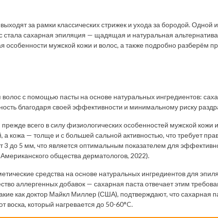
ыходят за рамки классических стрижек и ухода за бородой. Одной 
 стала сахарная эпиляция — щадящая и натуральная альтернатива 
ая особенности мужской кожи и волос, а также подробно разберём п
 волос с помощью пасты на основе натуральных ингредиентов: сахар
ность благодаря своей эффективности и минимальному риску раздр
 прежде всего в силу физиологических особенностей мужской кожи и
й, а кожа — толще и с большей сальной активностью, что требует пр
т 3 до 5 мм, что является оптимальным показателем для эффективн
Американского общества дерматологов, 2022).
етические средства на основе натуральных ингредиентов для эпил
ство аллергенных добавок — сахарная паста отвечает этим требова
акие как доктор Майкл Миллер (США), подтверждают, что сахарная па
от воска, который нагревается до 50-60°C.