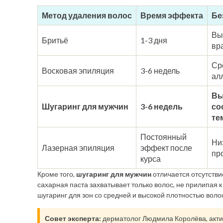
Метод удаления волос
Время эффекта
Бе
Вы
Бритьё
1-3 дня
вр
Ср
Восковая эпиляция
3-6 недель
ал
Вы
Шугаринг для мужчин
3-6 недель
со
те
Постоянный
Ни
Лазерная эпиляция
эффект после
пр
курса
Кроме того,
шугаринг для мужчин
отличается отсутстви
сахарная паста захватывает только волос, не прилипая
шугаринг для зон со средней и высокой плотностью волос
Совет эксперта:
дерматолог Людмила Королёва, актив