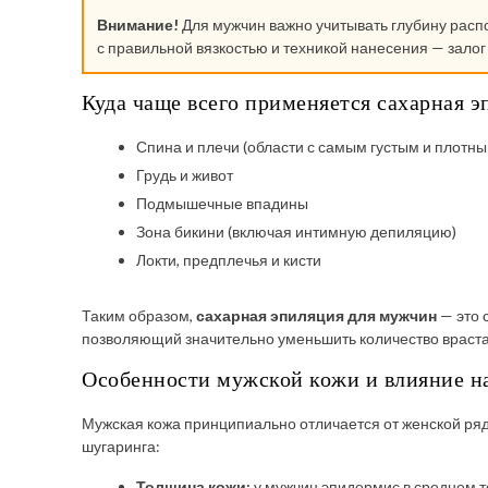
Внимание!
Для мужчин важно учитывать глубину расп
с правильной вязкостью и техникой нанесения — зало
Куда чаще всего применяется сахарная 
Спина и плечи (области с самым густым и плотн
Грудь и живот
Подмышечные впадины
Зона бикини (включая интимную депиляцию)
Локти, предплечья и кисти
Таким образом,
сахарная эпиляция для мужчин
— это 
позволяющий значительно уменьшить количество враста
Особенности мужской кожи и влияние н
Мужская кожа принципиально отличается от женской ря
шугаринга:
Толщина кожи:
у мужчин эпидермис в среднем т