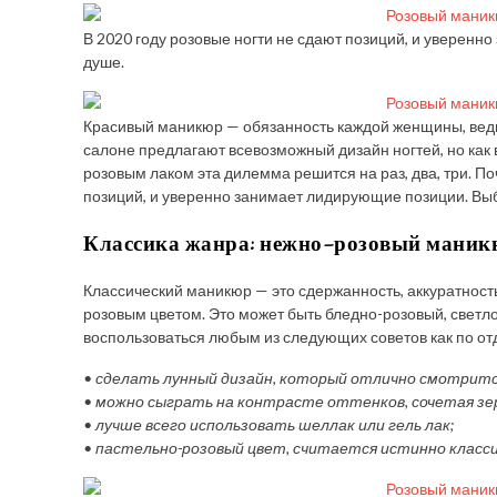
В 2020 году розовые ногти не сдают позиций, и уверенн
душе.
Красивый маникюр — обязанность каждой женщины, ведь
салоне предлагают всевозможный дизайн ногтей, но как в
розовым лаком эта дилемма решится на раз, два, три. Поч
позиций, и уверенно занимает лидирующие позиции. Выби
Классика жанра: нежно-розовый маникю
Классический маникюр — это сдержанность, аккуратност
розовым цветом. Это может быть бледно-розовый, светл
воспользоваться любым из следующих советов как по отд
• сделать лунный дизайн, который отлично смотрится
• можно сыграть на контрасте оттенков, сочетая з
• лучше всего использовать шеллак или гель лак;
• пастельно-розовый цвет, считается истинно класси