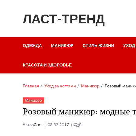
ЛАСТ-ТРЕНД
ОДЕЖДА
МАНИКЮР
СТИЛЬ ЖИЗНИ
УХОД
КРАСОТА И ЗДОРОВЬЕ
Главная
Уход за ногтями
Маникюр
Розовый маник
Маникюр
Розовый маникюр: модные 
Автор
Guru
08.03.2017
0