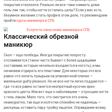
покрытия откололся. Реально ли все-таки снимать дома
гель-лак так, чтобы ногти остались целы? Если у вас есть
безумное желание стать профи в этом деле, то рекомендуем
пройти
курсы маникюра в СПб
.
Классический обрезной
маникюр
Скол — еще полбеды. Иногда покрытие попросту
отслаивается (такое часто бывает с более щадящими
составами, которые несильно въедаются в ноготь), и мы
начинаем отдирать его пластами. Для некоторых это все
равно что лопать пузырьки на упаковочной пленке —
маленькое guilty pleasure. Но не все ногти легко поддаются —
где-то все равно останется неопрятный кусочек ярко-
красного цвета. Или вот еще о наболевшем — отросшие ногти
с гель-лаком. Мало того, что смотрится это очень
неаккуратно, так еще и колготки спокойно не наденешь —
рискуешь оставить пару-тройку зацепок. Оправдание всему