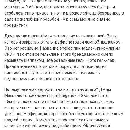
этому одно — «я даже поесть не успеваю, какой там
маникюр». В общем, вы поняли. Иногда хочется быстро и
безболезненно привести ногти в божеский вид без звонков в
салон с жалобной просьбой: «А в семь меня на снятие
посадите?»
Для начала важный момент: многие называют любой лак,
который закрепляют ультрафиолетовой лампой, шеллаком.
Это неправильно. Название shellac принадлежит компании
CND — так что все гель-лаки этого бренда можно смело
называть шеллаком. Все остальные гели — это гель-лак.
Принципиальных отличий в формуле или технологии
нанесения нет, но это знание поможет избежать
недопонимания в маникюрном салоне.
Почему гель-лак держится на ногтях так долго? Джим
Макконелл, президент Light Elegance, объясняет, что
обычный лак состоит в основном из целлюлозных смол,
которые легче растворить, а вот гели делают на основе
уретанов — эфиров, которые особенно устойчивы к внешним
воздействиям. Помимо них в составе есть полимеры,
которые и скрепляются под действием УФ-излучения —