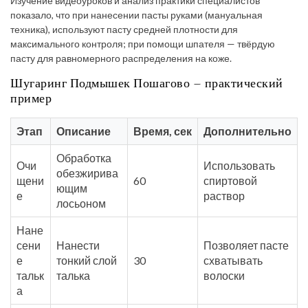
Изучение видеоуроков и анализ практики специалистов
показало, что при нанесении пасты руками (мануальная
техника), используют пасту средней плотности для
максимального контроля; при помощи шпателя — твёрдую
пасту для равномерного распределения на коже.
Шугаринг Подмышек Пошагово – практический
пример
Этап
Описание
Время, сек
Дополнительно
Обработка
Очи
Использовать
обезжирива
щени
60
спиртовой
ющим
е
раствор
лосьоном
Нане
сени
Нанести
Позволяет пасте
е
тонкий слой
30
схватывать
тальк
талька
волоски
а