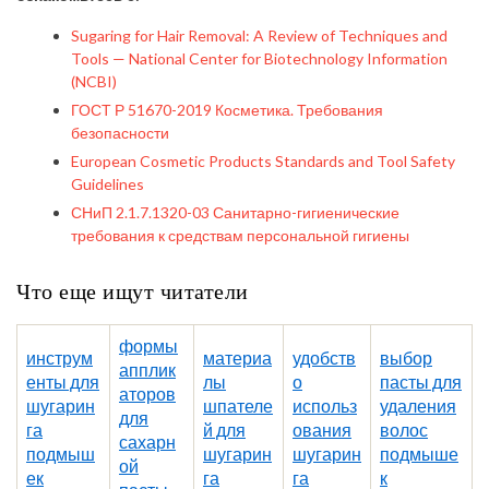
Sugaring for Hair Removal: A Review of Techniques and
Tools — National Center for Biotechnology Information
(NCBI)
ГОСТ Р 51670-2019 Косметика. Требования
безопасности
European Cosmetic Products Standards and Tool Safety
Guidelines
СНиП 2.1.7.1320-03 Санитарно-гигиенические
требования к средствам персональной гигиены
Что еще ищут читатели
формы
инструм
материа
удобств
выбор
апплик
енты для
лы
о
пасты для
аторов
шугарин
шпателе
использ
удаления
для
га
й для
ования
волос
сахарн
подмыш
шугарин
шугарин
подмыше
ой
ек
га
га
к