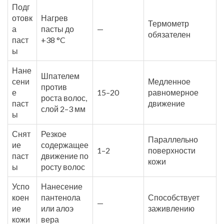
Подг
отовк
Нагрев
Термометр
а
пасты до
—
обязателен
паст
+38 °C
ы
Нане
Шпателем
сени
Медленное
против
е
15–20
равномерное
роста волос,
паст
движение
слой 2–3 мм
ы
Снят
Резкое
Параллельно
ие
содержащее
1–2
поверхности
паст
движение по
кожи
ы
росту волос
Успо
Нанесение
коен
пантенола
Способствует
—
ие
или алоэ
заживлению
кожи
вера