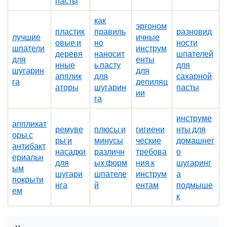
пасты
как
эргоном
пластик
правиль
разновид
лучшие
ичные
овые и
но
ности
шпатели
инструм
деревя
наносит
шпателей
для
енты
нные
ь пасту
для
шугарин
для
апплик
для
сахарной
га
депиляц
аторы
шугарин
пасты
ии
га
инструме
аппликат
ремуве
плюсы и
гигиени
нты для
оры с
ры и
минусы
ческие
домашнег
антибакт
насадки
различн
требова
о
ериальн
для
ых форм
ния к
шугаринг
ым
шугари
шпателе
инструм
а
покрыти
нга
й
ентам
подмыше
ем
к