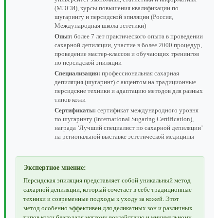
(МЭСИ), курсы повышения квалификации по
шугарингу и персидской эпиляции (Россия,
Международная школа эстетики)
Опыт:
более 7 лет практического опыта в проведении
сахарной депиляции, участие в более 2000 процедур,
проведение мастер-классов и обучающих тренингов
по персидской эпиляции
Специализация:
профессиональная сахарная
депиляция (шугаринг) с акцентом на традиционные
персидские техники и адаптацию методов для разных
типов кожи
Сертификаты:
сертификат международного уровня
по шугарингу (International Sugaring Certification),
награда ‘Лучший специалист по сахарной депиляции’
на региональной выставке эстетической медицины
Экспертное мнение:
Персидская эпиляция представляет собой уникальный метод
сахарной депиляции, который сочетает в себе традиционные
техники и современные подходы к уходу за кожей. Этот
метод особенно эффективен для деликатных зон и различных
типов кожи благодаря мягкому воздействию и минимальному