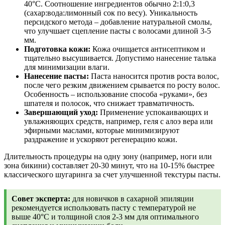
40°С. Соотношение ингредиентов обычно 2:1:0,3
(сахар:вода:лимонный сок по весу). Уникальность
персидского метода – добавление натуральной смолы,
что улучшает сцепление пасты с волосами длиной 3-5
мм.
Подготовка кожи:
Кожа очищается антисептиком и
тщательно высушивается. Допустимо нанесение талька
для минимизации влаги.
Нанесение пасты:
Паста наносится против роста волос,
после чего резким движением срывается по росту волос.
Особенность – использование способа «руками», без
шпателя и полосок, что снижает травматичность.
Завершающий уход:
Применение успокаивающих и
увлажняющих средств, например, геля с алоэ вера или
эфирными маслами, которые минимизируют
раздражение и ускоряют регенерацию кожи.
Длительность процедуры на одну зону (например, ноги или
зона бикини) составляет 20-30 минут, что на 10-15% быстрее
классического шугаринга за счет улучшенной текстуры пасты.
Совет эксперта:
для новичков в сахарной эпиляции
рекомендуется использовать пасту с температурой не
выше 40°С и толщиной слоя 2-3 мм для оптимального