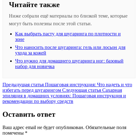
Читайте также
Ниже собрали ещё материалы по близкой теме, которые
могут быть полезны после этой статьи.
Как выбрать пасту для шугаринга по плотности и
зоне
Что наносить после шугаринга: гель или лосьон для
ухода за кожей
Что нужно для домашнего шугаринга ног: базовый
набор для новичка
Предыдущая
Предыдущая статья
Пошаговая инструкция: Что надеть и что
запись:
Следующая
избегать перед шугарингом
Следующая статья
Сахарная
запись:
эпиляция в домашних условиях: Пошаговая инструкция и
рекомендации по выбору средств
Оставить ответ
Ваш адрес email не будет опубликован.
Обязательные поля
помечены
*