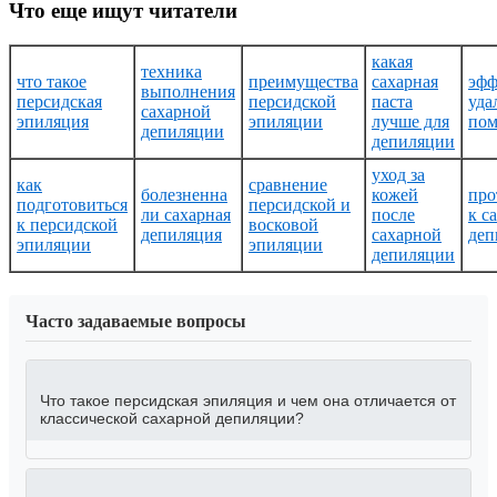
Что еще ищут читатели
какая
техника
что такое
преимущества
сахарная
эфф
выполнения
персидская
персидской
паста
уда
сахарной
эпиляция
эпиляции
лучше для
пом
депиляции
депиляции
уход за
как
сравнение
болезненна
кожей
про
подготовиться
персидской и
ли сахарная
после
к с
к персидской
восковой
депиляция
сахарной
деп
эпиляции
эпиляции
депиляции
Часто задаваемые вопросы
Что такое персидская эпиляция и чем она отличается от
классической сахарной депиляции?