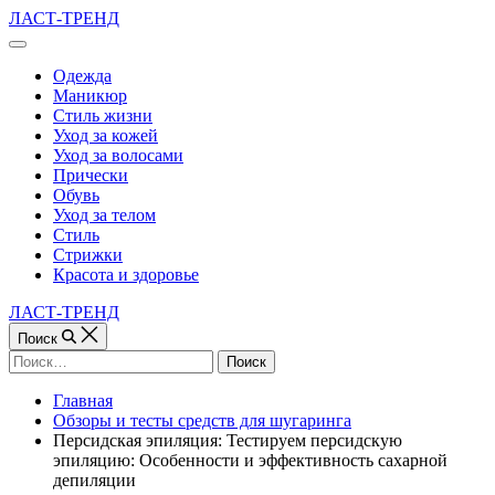
Перейти
ЛАСТ-ТРЕНД
к
Вне
содержимому
холста
Одежда
Маникюр
Стиль жизни
Уход за кожей
Уход за волосами
Прически
Обувь
Уход за телом
Стиль
Стрижки
Красота и здоровье
ЛАСТ-ТРЕНД
Поиск
Найти:
Главная
Обзоры и тесты средств для шугаринга
Персидская эпиляция: Тестируем персидскую
эпиляцию: Особенности и эффективность сахарной
депиляции