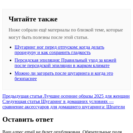
Читайте также
Ниже собрали ещё материалы по близкой теме, которые
могут быть полезны после этой статьи.
Шугаринг ног перед отпуском: когда делать
процедуру и как сохранить гладкость
Персидская эпиляция: Правильный уход за кожей
после персидской эпиляции в жарком климате
Можно ли загорать после шугаринга и когда это
безопаснее
Предыдущая
Предыдущая статья
Лучшие осенние образы 2025 для женщин
Следующая
запись:
Следующая статья
Шугаринг в домашних условиях —
запись:
сравнение аксессуаров для домашнего шугаринга: Шпатели
Оставить ответ
Ваш адрес email не будет опубликован.
Обязательные поля