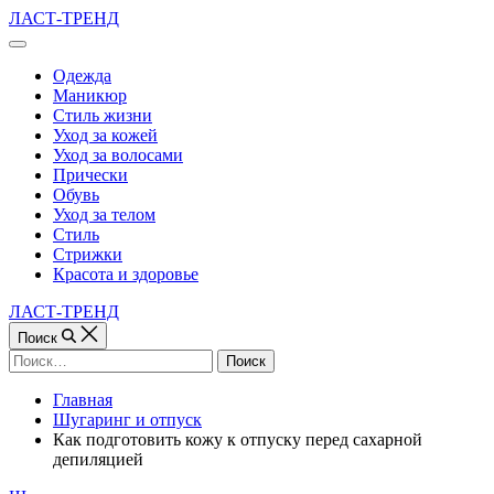
Перейти
ЛАСТ-ТРЕНД
к
Вне
содержимому
холста
Одежда
Маникюр
Стиль жизни
Уход за кожей
Уход за волосами
Прически
Обувь
Уход за телом
Стиль
Стрижки
Красота и здоровье
ЛАСТ-ТРЕНД
Поиск
Найти:
Главная
Шугаринг и отпуск
Как подготовить кожу к отпуску перед сахарной
депиляцией