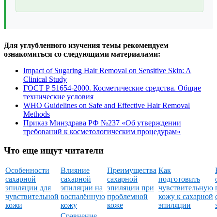
Для углубленного изучения темы рекомендуем
ознакомиться со следующими материалами:
Impact of Sugaring Hair Removal on Sensitive Skin: A
Clinical Study
ГОСТ Р 51654-2000. Косметические средства. Общие
технические условия
WHO Guidelines on Safe and Effective Hair Removal
Methods
Приказ Минздрава РФ №237 «Об утверждении
требований к косметологическим процедурам»
Что еще ищут читатели
Особенности
Влияние
Преимущества
Как
сахарной
сахарной
сахарной
подготовить
эпиляции для
эпиляции на
эпиляции при
чувствительную
чувствительной
воспалённую
проблемной
кожу к сахарной
кожи
кожу
коже
эпиляции
Сравнение