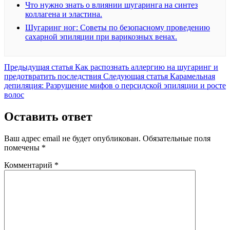
Что нужно знать о влиянии шугаринга на синтез
коллагена и эластина.
Шугаринг ног: Советы по безопасному проведению
сахарной эпиляции при варикозных венах.
Предыдущая
Предыдущая статья
Как распознать аллергию на шугаринг и
запись:
Следующая
предотвратить последствия
Следующая статья
Карамельная
запись:
депиляция: Разрушение мифов о персидской эпиляции и росте
волос
Оставить ответ
Ваш адрес email не будет опубликован.
Обязательные поля
помечены
*
Комментарий
*