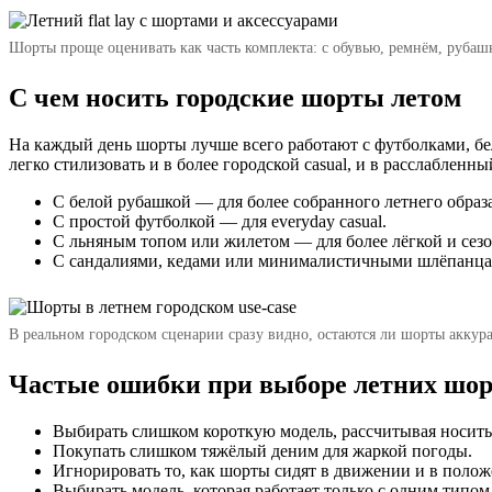
Шорты проще оценивать как часть комплекта: с обувью, ремнём, рубашк
С чем носить городские шорты летом
На каждый день шорты лучше всего работают с футболками, бе
легко стилизовать и в более городской casual, и в расслабленн
С белой рубашкой — для более собранного летнего образа
С простой футболкой — для everyday casual.
С льняным топом или жилетом — для более лёгкой и сез
С сандалиями, кедами или минималистичными шлёпанцам
В реальном городском сценарии сразу видно, остаются ли шорты аккур
Частые ошибки при выборе летних шо
Выбирать слишком короткую модель, рассчитывая носить 
Покупать слишком тяжёлый деним для жаркой погоды.
Игнорировать то, как шорты сидят в движении и в полож
Выбирать модель, которая работает только с одним типом