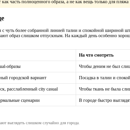
ак часть полноценного образа, а не как вещь только для пляжа и
де
ы с чуть более собранной линией талии и спокойной шириной ш
елают образ слишком отпускным. На каждый день особенно хоро
На что смотреть
sual-образы
Чтобы деним не был сли
ный городской вариант
Посадка в талии и споко
ск, расслабленный city casual
Чтобы ткань не была сли
ормальные сценарии
В городе быстро выглядя
нают выглядеть слишком случайно для города.