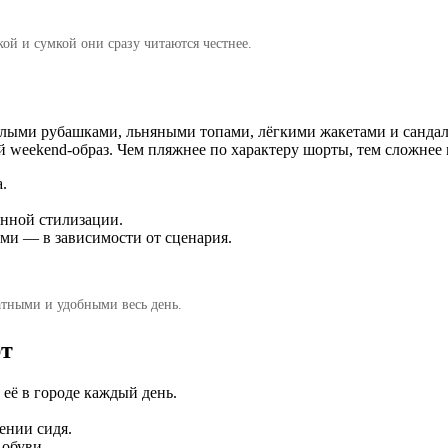
ой и сумкой они сразу читаются честнее.
лыми рубашками, льняными топами, лёгкими жакетами и сандали
ый weekend-образ. Чем пляжнее по характеру шорты, тем сложнее 
.
онной стилизации.
и — в зависимости от сценария.
атными и удобными весь день.
рт
её в городе каждый день.
ении сидя.
 обуви.