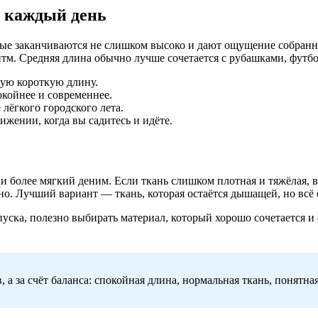
а каждый день
орые заканчиваются не слишком высоко и дают ощущение собран
итм. Средняя длина обычно лучше сочетается с рубашками, футб
мую короткую длину.
окойнее и современнее.
лёгкого городского лета.
вижении, когда вы садитесь и идёте.
и более мягкий деним. Если ткань слишком плотная и тяжёлая, в
но. Лучший вариант — ткань, которая остаётся дышащей, но всё 
уска, полезно выбирать материал, который хорошо сочетается и 
 а за счёт баланса: спокойная длина, нормальная ткань, понятн