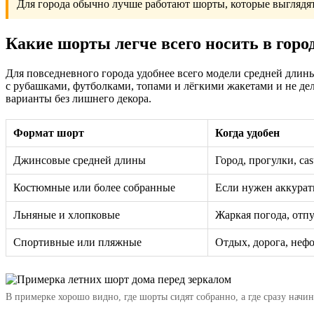
Для города обычно лучше работают шорты, которые выглядят к
Какие шорты легче всего носить в горо
Для повседневного города удобнее всего модели средней длин
с рубашками, футболками, топами и лёгкими жакетами и не д
варианты без лишнего декора.
Формат шорт
Когда удобен
Джинсовые средней длины
Город, прогулки, ca
Костюмные или более собранные
Если нужен аккурат
Льняные и хлопковые
Жаркая погода, отпу
Спортивные или пляжные
Отдых, дорога, неф
В примерке хорошо видно, где шорты сидят собранно, а где сразу начи