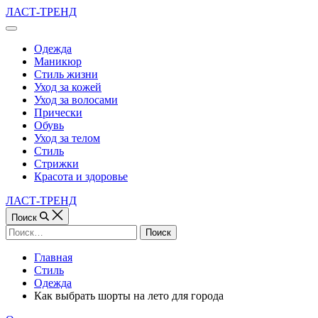
Перейти
ЛАСТ-ТРЕНД
к
Вне
содержимому
холста
Одежда
Маникюр
Стиль жизни
Уход за кожей
Уход за волосами
Прически
Обувь
Уход за телом
Стиль
Стрижки
Красота и здоровье
ЛАСТ-ТРЕНД
Поиск
Найти:
Главная
Стиль
Одежда
Как выбрать шорты на лето для города