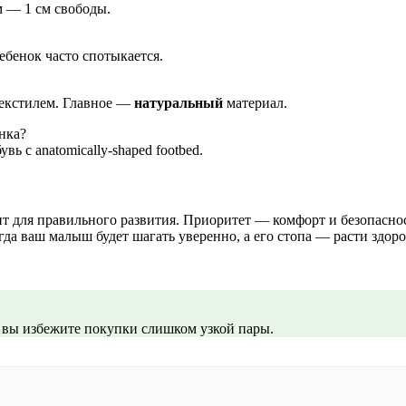
 — 1 см свободы.
бенок часто спотыкается.
текстилем. Главное —
натуральный
материал.
нка?
вь с anatomically-shaped footbed.
ент для правильного развития. Приоритет — комфорт и безопасно
огда ваш малыш будет шагать уверенно, а его стопа — расти здор
и вы избежите покупки слишком узкой пары.