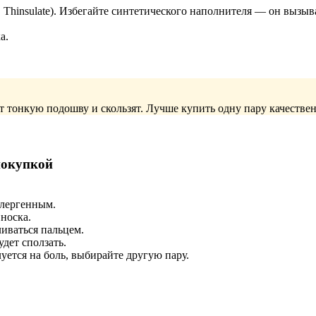
Thinsulate). Избегайте синтетического наполнителя — он вызыва
а.
 тонкую подошву и скользят. Лучше купить одну пару качествен
покупкой
лергенным.
носка.
иваться пальцем.
удет сползать.
уется на боль, выбирайте другую пару.