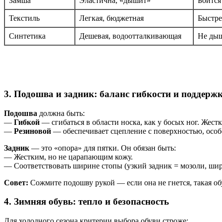
Замша
Эластична, «дышит»
Боится
Текстиль
Легкая, бюджетная
Быстре
Синтетика
Дешевая, водоотталкивающая
Не дыш
3. Подошва и задник: баланс гибкости и поддерж
Подошва
должна быть:
—
Гибкой
— сгибаться в области носка, как у босых ног. Жес
—
Резиновой
— обеспечивает сцепление с поверхностью, осо
Задник
— это «опора» для пятки. Он обязан быть:
— Жестким, но не царапающим кожу.
— Соответствовать ширине стопы (узкий задник = мозоли, шир
Совет:
Сожмите подошву рукой — если она не гнется, такая об
4. Зимняя обувь: тепло и безопасность
Для холодного сезона критерии выбора обуви строже: