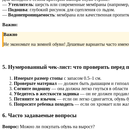
—
Утеплитель
: шерсть или современные мембраны (например, 
—
Подошва
: глубокий рисунок для сцепления со льдом.
—
Водонепроницаемость
: мембрана или качественная пропитк
Важно:
Важно
Не экономьте на зимней обуви! Дешевые варианты часто имеют
5. Нумерованный чек-лист: что проверить перед 
Измерьте размер стопы
с запасом 0.5–1 см.
Проверьте материал
— должен быть дышащим и гипоал
Согните подошву
— она должна легко гнуться в области 
Убедитесь в жесткости задника
— он не должен продавл
Потяните за язычок
— если он легко сдвигается, обувь б
Попросите ребенка походить
— если он хромает или жал
6. Часто задаваемые вопросы
Вопрос:
Можно ли покупать обувь на вырост?