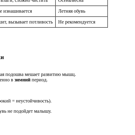
 влаги, сложно чистить
Осень/весна
е изнашивается
Летняя обувь
ит, вызывает потливость
Не рекомендуется
ки
ткая подошва мешает развитию мышц.
бенно в
зимний
период.
окий = неустойчивость).
увь не подойдет малышу.