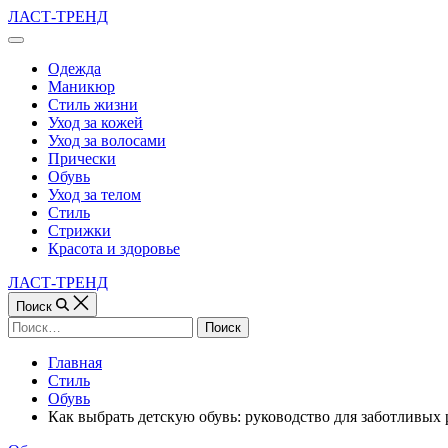
Перейти
ЛАСТ-ТРЕНД
к
Вне
содержимому
холста
Одежда
Маникюр
Стиль жизни
Уход за кожей
Уход за волосами
Прически
Обувь
Уход за телом
Стиль
Стрижки
Красота и здоровье
ЛАСТ-ТРЕНД
Поиск
Найти:
Главная
Стиль
Обувь
Как выбрать детскую обувь: руководство для заботливых