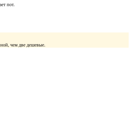
ет пот.
ной, чем две дешевые.