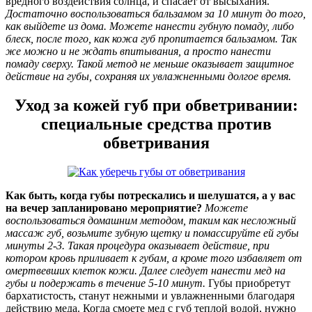
вредного воздействия солнца, и спасает от высыхания.
Достаточно воспользоваться бальзамом за 10 минут до того,
как выйдете из дома. Можете нанести губную помаду, либо
блеск, после того, как кожа губ пропитается бальзамом. Так
же можно и не ждать впитывания, а просто нанести
помаду сверху. Такой метод не меньше оказывает защитное
действие на губы, сохраняя их увлажненными долгое время.
Уход за кожей губ при обветривании:
специальные средства против
обветривания
Как быть, когда губы потрескались и шелушатся, а у вас
на вечер запланировано мероприятие?
Можете
воспользоваться домашним методом, таким как несложный
массаж губ, возьмите зубную щетку и помассируйте ей губы
минуты 2-3. Такая процедура оказывает действие, при
котором кровь приливает к губам, а кроме того избавляет от
омертвевших клеток кожи. Далее следует нанести мед на
губы и подержать в течение 5-10 минут.
Губы приобретут
бархатистость, станут нежными и увлажненными благодаря
действию меда. Когда смоете мед с губ теплой водой, нужно