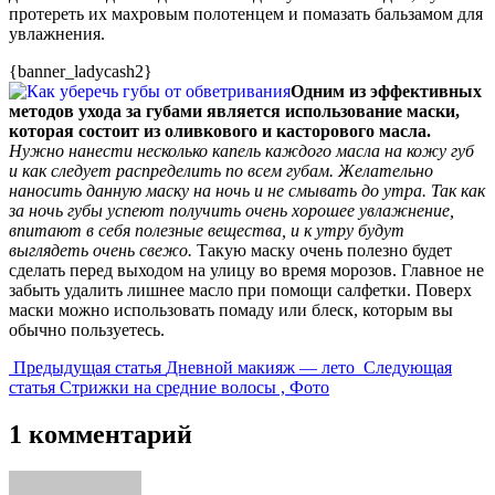
протереть их махровым полотенцем и помазать бальзамом для
увлажнения.
{banner_ladycash2}
Одним из эффективных
методов ухода за губами является использование маски,
которая состоит из оливкового и касторового масла.
Нужно нанести несколько капель каждого масла на кожу губ
и как следует распределить по всем губам. Желательно
наносить данную маску на ночь и не смывать до утра. Так как
за ночь губы успеют получить очень хорошее увлажнение,
впитают в себя полезные вещества, и к утру будут
выглядеть очень свежо.
Такую маску очень полезно будет
сделать перед выходом на улицу во время морозов. Главное не
забыть удалить лишнее масло при помощи салфетки. Поверх
маски можно использовать помаду или блеск, которым вы
обычно пользуетесь.
Предыдущая
Предыдущая статья
Дневной макияж — лето
Следующая
Следующая
запись:
статья
Стрижки на средние волосы , Фото
запись:
1 комментарий
говорит: