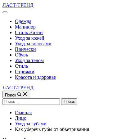
Перейти
ЛАСТ-ТРЕНД
к
Вне
содержимому
холста
Одежда
Маникюр
Стиль жизни
Уход за кожей
Уход за волосами
Прически
Обувь
Уход за телом
Стиль
Стрижки
Красота и здоровье
ЛАСТ-ТРЕНД
Поиск
Найти:
Главная
Лицо
Уход за губами
Как уберечь губы от обветривания