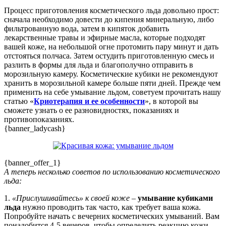
Процесс приготовления косметического льда довольно прост:
сначала необходимо довести до кипения минеральную, либо
фильтрованную вода, затем в кипяток добавить
лекарственные травы и эфирные масла, которые подходят
вашей коже, на небольшой огне протомить пару минут и дать
отстояться полчаса. Затем остудить приготовленную смесь и
разлить в формы для льда и благополучно отправить в
морозильную камеру. Косметические кубики не рекомендуют
хранить в морозильной камере больше пяти дней. Прежде чем
применить на себе умывание льдом, советуем прочитать нашу
статью «
Криотерапия и ее особенности
», в которой вы
сможете узнать о ее разновидностях, показаниях и
противопоказаниях.
{banner_ladycash}
{banner_offer_1}
А теперь несколько советов по использованию косметического
льда:
1.
«Прислушивайтесь» к своей коже
–
умывание кубиками
льда
нужно проводить так часто, как требует ваша кожа.
Попробуйте начать с вечерних косметических умываний. Вам
понадобится 4-5 вечеров, чтобы определить реакцию кожи.