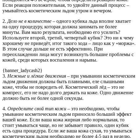
Если реакция положительная, то удвойте данный процесс –
умывайтесь косметическим льдом утром и вечером.
2.
Дело не в количестве
– одного кубика льда вполне хватает
на одну процедуру, которая должна занимать не более
минуты. Вам мало результата, необходимо его усилить?
Используете второй, третий, четвертый кубик? Это ни к чему
хорошему не приведёт, итог такого хода – лицо как у «моржа».
В этом случае дольше не есть эффективно. При
переохлаждении лица могут возникнуть большие проблемы с
кожей, среди которых воспаления и нарывы.
{banner_ladycash2}
3.
Нежные и лёгкие движения
– при умывании косметическим
льдом движения должны быть плавными, еле слышными
коже, чтобы не повредить её. Косметический лёд – это не
компресс, его не надо долго держать на коже. Одно движение
должно быть не более одной секунды.
4.
Определите свой тип кожи
– это необходимо, чтобы
умывание косметическим льдом приносило больший эффект
вашей коже. Если ваша кожа жирная либо нормальная, то
стоит умываться чаще, но не забывает правило, один кубик
есть одна процедура. Если же ваша кожа сухая, то умываться
косметическим льдом необходимо не более 4-5 раз в неделю,