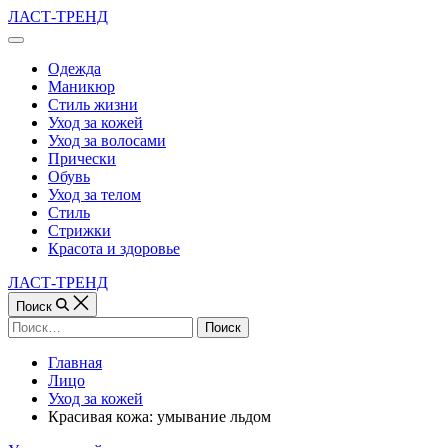
Перейти
ЛАСТ-ТРЕНД
к
Вне
содержимому
холста
Одежда
Маникюр
Стиль жизни
Уход за кожей
Уход за волосами
Прически
Обувь
Уход за телом
Стиль
Стрижки
Красота и здоровье
ЛАСТ-ТРЕНД
Поиск
Найти:
Главная
Лицо
Уход за кожей
Красивая кожа: умывание льдом