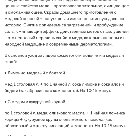
ценные свойства меда – противовоспалительное, очищающее
и омолаживающее. Скрабы домашнего приготовления с
медовой основой – популярны и имеют позитивную давнюю
историю. Снятие с эпидермиса загрязнений, и пробуждение
силы, смягчающий эффект, действенный метод от шелушения
– это неполный перечень свойств меда, которые оценены и в
народной медицине и современными дерматологами.
В основной уход за лицом косметологи включили и медовый
скраб:
• Лимонно-медовый с бодягой
мед 1 столовая л. + по 1 чайной л. сока лимона и сока алоэ и
бодяги (как абразивного компонента). На 10-15 минут.
• С медом и кукурузной крупой
по 1 столовой л. меда, оливкового масла, + 1 чайная ложечка
корицы + кукурузной крупы очень мелкого помола (как
абразивный и отшелушивающий компонент). На 10-15 минут.