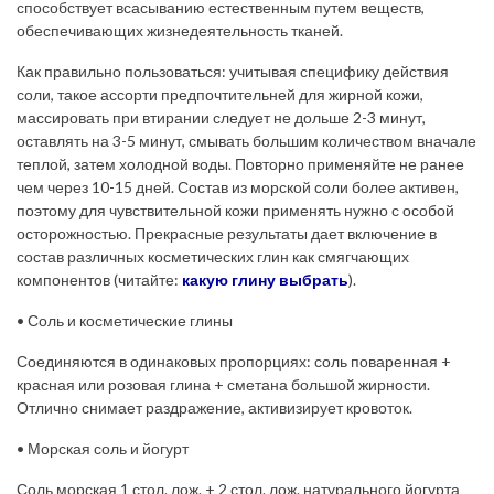
способствует всасыванию естественным путем веществ,
обеспечивающих жизнедеятельность тканей.
Как правильно пользоваться: учитывая специфику действия
соли, такое ассорти предпочтительней для жирной кожи,
массировать при втирании следует не дольше 2-3 минут,
оставлять на 3-5 минут, смывать большим количеством вначале
теплой, затем холодной воды. Повторно применяйте не ранее
чем через 10-15 дней. Состав из морской соли более активен,
поэтому для чувствительной кожи применять нужно с особой
осторожностью. Прекрасные результаты дает включение в
состав различных косметических глин как смягчающих
компонентов (читайте:
какую глину выбрать
).
• Соль и косметические глины
Соединяются в одинаковых пропорциях: соль поваренная +
красная или розовая глина + сметана большой жирности.
Отлично снимает раздражение, активизирует кровоток.
• Морская соль и йогурт
Соль морская 1 стол. лож. + 2 стол. лож. натурального йогурта