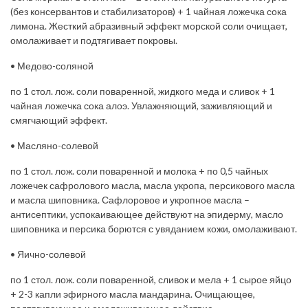
(без консервантов и стабилизаторов) + 1 чайная ложечка сока
лимона. Жесткий абразивный эффект морской соли очищает,
омолаживает и подтягивает покровы.
• Медово-соляной
по 1 стол. лож. соли поваренной, жидкого меда и сливок + 1
чайная ложечка сока алоэ. Увлажняющий, заживляющий и
смягчающий эффект.
• Масляно-солевой
по 1 стол. лож. соли поваренной и молока + по 0,5 чайных
ложечек сафролового масла, масла укропа, персикового масла
и масла шиповника. Сафлоровое и укропное масла –
антисептики, успокаивающее действуют на эпидерму, масло
шиповника и персика борются с увяданием кожи, омолаживают.
• Яично-солевой
по 1 стол. лож. соли поваренной, сливок и мела + 1 сырое яйцо
+ 2-3 капли эфирного масла мандарина. Очищающее,