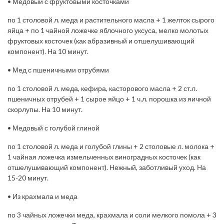
• Медовый с фруктовыми косточками
по 1 столовой л. меда и растительного масла + 1 желток сырого
яйца + по 1 чайной ложечке яблочного уксуса, мелко молотых
фруктовых косточек (как абразивный и отшелушивающий
компонент). На 10 минут.
• Мед с пшеничными отрубями
по 1 столовой л. меда, кефира, касторового масла + 2 ст.л.
пшеничных отрубей + 1 сырое яйцо + 1 ч.л. порошка из яичной
скорлупы. На 10 минут.
• Медовый с голубой глиной
по 1 столовой л. меда и голубой глины + 2 столовые л. молока +
1 чайная ложечка измельченных виноградных косточек (как
отшелушивающий компонент). Нежный, заботливый уход. На
15-20 минут.
• Из крахмала и меда
по 3 чайных ложечки меда, крахмала и соли мелкого помола + 3