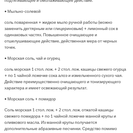
подтягивающее и омолаживающее действие.
• Мыльно-солевой
соль поваренная + жидкое мыло ручной работы (можно
заменить дегтярным или глицериновым) + лимонный сок в
одинаковых частях. Повышенное очищающее и
отшелушивающее действие, действенная мера от черных
точек.
• Морская соль, чай и огурец
соль морская 1 стол. лож. + 2 стол. лож. кашицы свежего огурца
+ по 1 чайной ложечке сока алоэ и измельченного сухого чая.
Действие преимущественно очищающего и тонизирующего
характера и имеет освежающий результат.
• Морская соль + помидор
Соль морская 1 стол. лож. + 2 стол. лож. отжатой кашицы
свежего помидора + по 1 чайной ложечке манной крупы и
оливкового масла. Из манной крупы получается
дополнительные абразивные песчинки. Средство помимо