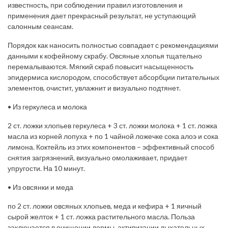
известность, при соблюдении правил изготовления и
применения дает прекрасный результат, не уступающий
салонным сеансам.
Порядок как наносить полностью совпадает с рекомендациями
данными к кофейному скрабу. Овсяные хлопья тщательно
перемалываются. Мягкий скраб повысит насыщенность
эпидермиса кислородом, способствует абсорбции питательных
элементов, очистит, увлажнит и визуально подтянет.
• Из геркулеса и молока
2 ст. ложки хлопьев геркулеса + 3 ст. ложки молока + 1 ст. ложка
масла из корней лопуха + по 1 чайной ложечке сока алоэ и сока
лимона. Коктейль из этих компонентов – эффективный способ
снятия загрязнений, визуально омолаживает, придает
упругости. На 10 минут.
• Из овсянки и меда
по 2 ст. ложки овсяных хлопьев, меда и кефира + 1 яичный
сырой желток + 1 ст. ложка растительного масла. Польза
заключается в очищении дермы, активизации дыхательных