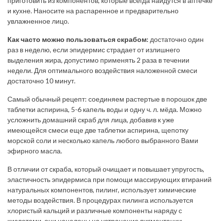
приготовить из компонентов, которые всегда найдутся в аптечке
и кухне. Наносите на распаренное и предварительно
увлажненное лицо.
Как часто можно пользоваться скрабом:
достаточно один
раз в неделю, если эпидермис страдает от излишнего
выделения жира, допустимо применять 2 раза в течении
недели. Для оптимального воздействия наложенной смеси
достаточно 10 минут.
Самый обычный рецепт: соединяем растертые в порошок две
таблетки аспирина, 5-6 капель воды и одну ч. л. мёда. Можно
усложнить домашний скраб для лица, добавив к уже
имеющейся смеси еще две таблетки аспирина, щепотку
морской соли и несколько капель любого выбранного Вами
эфирного масла.
В отличии от скраба, который очищает и повышает упругость,
эластичность эпидермиса при помощи массирующих втираний
натуральных компонентов, пилинг, использует химические
методы воздействия. В процедурах пилинга используется
хлористый кальций и различные компоненты наряду с
кислотами, они нацелены на устранение пигментации,