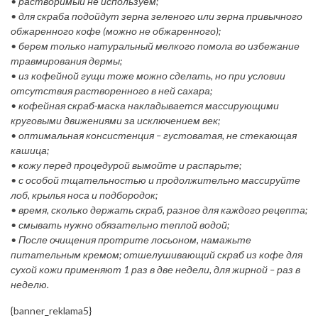
• растворимый не используем;
• для скраба подойдут зерна зеленого или зерна привычного
обжаренного кофе (можно не обжаренного);
• берем только натуральный мелкого помола во избежание
травмирования дермы;
• из кофейной гущи тоже можно сделать, но при условии
отсутствия растворенного в ней сахара;
• кофейная скраб-маска накладывается массирующими
круговыми движениями за исключением век;
• оптимальная консистенция – густоватая, не стекающая
кашица;
• кожу перед процедурой вымойте и распарьте;
• с особой тщательностью и продолжительно массируйте
лоб, крылья носа и подбородок;
• время, сколько держать скраб, разное для каждого рецепта;
• смывать нужно обязательно теплой водой;
• После очищения протрите лосьоном, намажьте
питательным кремом; отшелушивающий скраб из кофе для
сухой кожи применяют 1 раз в две недели, для жирной – раз в
неделю.
{banner_reklama5}