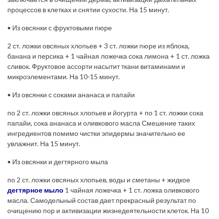
процессов в клетках и снятии сухости. На 15 минут.
• Из овсянки с фруктовыми пюре
2 ст. ложки овсяных хлопьев + 3 ст. ложки пюре из яблока,
банана и персика + 1 чайная ложечка сока лимона + 1 ст. ложка
сливок. Фруктовое ассорти насытит ткани витаминами и
микроэлементами. На 10-15 минут.
• Из овсянки с соками ананаса и папайи
по 2 ст. ложки овсяных хлопьев и йогурта + по 1 ст. ложки сока
папайи, сока ананаса и оливкового масла Смешение таких
ингредиентов помимо чистки эпидермы значительно ее
увлажнит. На 15 минут.
• Из овсянки и дегтярного мыла
по 2 ст. ложки овсяных хлопьев, воды и сметаны + жидкое
дегтярное мыло
1 чайная ложечка + 1 ст. ложка оливкового
масла. Самодельный состав дает прекрасный результат по
очищению пор и активизации жизнедеятельности клеток. На 10