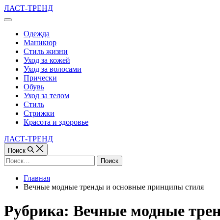
Перейти
ЛАСТ-ТРЕНД
к
Вне
содержимому
холста
Одежда
Маникюр
Стиль жизни
Уход за кожей
Уход за волосами
Прически
Обувь
Уход за телом
Стиль
Стрижки
Красота и здоровье
ЛАСТ-ТРЕНД
Поиск
Найти:
Главная
Вечные модные тренды и основные принципы стиля
Рубрика:
Вечные модные трен