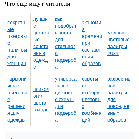
Что еще ищут читатели
лучши
как
секретн
экономи
е
подобрат
ые
я
цветов
ь цвета
модные
цветовы
времени
ые
для
цветовые
е
при
сочета
стильног
палитры
палитры
составл
ния в
о
2024
для
ении
одежд
гардероб
женщин
образов
е
а
гармони
универса
советы
эффектив
чные
льные
по
ные
психол
цветовы
цветовы
выбору
палитры
огия
е
е схемы
цветовы
для
цвета
решени
для
х
повседне
в моде
я для
гардероб
комбина
вных
одежды
а
ций
образов