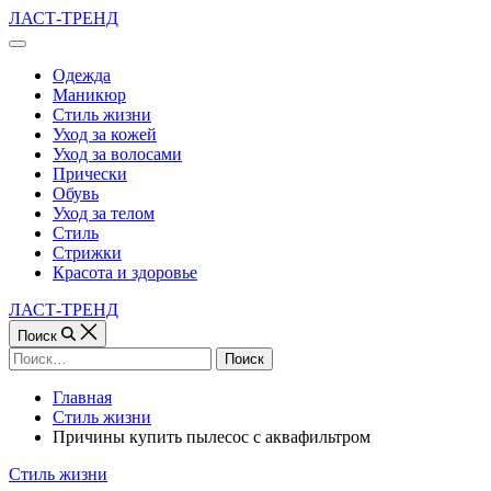
Перейти
ЛАСТ-ТРЕНД
к
Вне
содержимому
холста
Одежда
Маникюр
Стиль жизни
Уход за кожей
Уход за волосами
Прически
Обувь
Уход за телом
Стиль
Стрижки
Красота и здоровье
ЛАСТ-ТРЕНД
Поиск
Найти:
Главная
Стиль жизни
Причины купить пылесос с аквафильтром
Рубрики
Стиль жизни