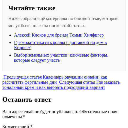
Читайте также
Ниже собрали ещё материалы по близкой теме, которые
могут быть полезны после этой статьи.
Алексей Клоков для бренда Томми Хилфигер
Где можно заказать роллы с доставкой на дом в
Кирове?
Выбор земельных участков: ключевые факторы,
которые следует учесть
Предыдущая
Предыдущая статья
Календарь овуляции онлайн: как
запись:
Следующая
рассчитать фертильные дни
Следующая статья
Где заказать
запись:
тональный крем и как выбрать подходящий вариант
Оставить ответ
Ваш адрес email не будет опубликован.
Обязательные поля
помечены
*
Комментарий
*