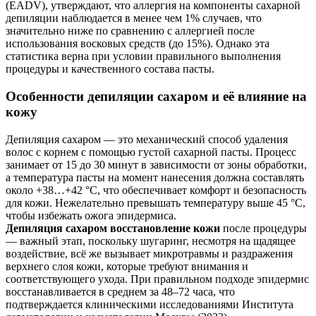
(EADV), утверждают, что аллергия на компоненты сахарной
депиляции наблюдается в менее чем 1% случаев, что
значительно ниже по сравнению с аллергией после
использования восковых средств (до 15%). Однако эта
статистика верна при условии правильного выполнения
процедуры и качественного состава пасты.
Особенности депиляции сахаром и её влияние на
кожу
Депиляция сахаром — это механический способ удаления
волос с корнем с помощью густой сахарной пасты. Процесс
занимает от 15 до 30 минут в зависимости от зоны обработки,
а температура пасты на момент нанесения должна составлять
около +38…+42 °C, что обеспечивает комфорт и безопасность
для кожи. Нежелательно превышать температуру выше 45 °C,
чтобы избежать ожога эпидермиса.
Депиляция сахаром восстановление кожи
после процедуры
— важный этап, поскольку шугаринг, несмотря на щадящее
воздействие, всё же вызывает микротравмы и раздражения
верхнего слоя кожи, которые требуют внимания и
соответствующего ухода. При правильном подходе эпидермис
восстанавливается в среднем за 48–72 часа, что
подтверждается клиническими исследованиями Института