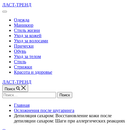
Перейти
ЛАСТ-ТРЕНД
к
Вне
содержимому
холста
Одежда
Маникюр
Стиль жизни
Уход за кожей
Уход за волосами
Прически
Обувь
Уход за телом
Стиль
Стрижки
Красота и здоровье
ЛАСТ-ТРЕНД
Поиск
Найти:
Главная
Осложнения после шугаринга
Депиляция сахаром: Восстановление кожи после
депиляции сахаром: Шаги при аллергических реакциях