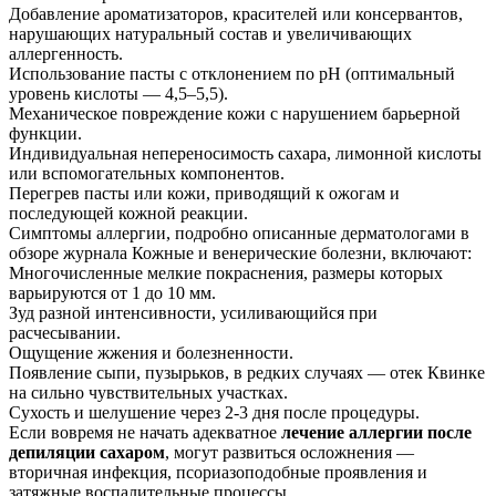
Добавление ароматизаторов, красителей или консервантов,
нарушающих натуральный состав и увеличивающих
аллергенность.
Использование пасты с отклонением по pH (оптимальный
уровень кислоты — 4,5–5,5).
Механическое повреждение кожи с нарушением барьерной
функции.
Индивидуальная непереносимость сахара, лимонной кислоты
или вспомогательных компонентов.
Перегрев пасты или кожи, приводящий к ожогам и
последующей кожной реакции.
Симптомы аллергии, подробно описанные дерматологами в
обзоре журнала Кожные и венерические болезни, включают:
Многочисленные мелкие покраснения, размеры которых
варьируются от 1 до 10 мм.
Зуд разной интенсивности, усиливающийся при
расчесывании.
Ощущение жжения и болезненности.
Появление сыпи, пузырьков, в редких случаях — отек Квинке
на сильно чувствительных участках.
Сухость и шелушение через 2-3 дня после процедуры.
Если вовремя не начать адекватное
лечение аллергии после
депиляции сахаром
, могут развиться осложнения —
вторичная инфекция, псориазоподобные проявления и
затяжные воспалительные процессы.