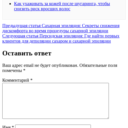
Как ухаживать за кожей после шугаринга, чтобы
снизить риск вросших волос
Предыдущая
Предыдущая статья
Сахарная эпиляция: Секреты снижения
запись:
дискомфорта во время процедуры сахарной эпиляции
Следующая
Следующая статья
Персидская эпиляция: Где найти первых
запись:
клиентов для депиляции сахаром и сахарной эпиляции
Оставить ответ
Ваш адрес email не будет опубликован.
Обязательные поля
помечены
*
Комментарий
*
Имя
*