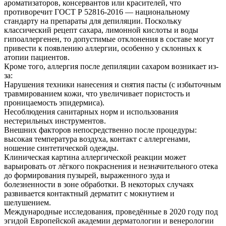
ароматизаторов, консервантов или красителей, что
противоречит ГОСТ Р 52816-2016 — национальному
стандарту на препараты для депиляции. Поскольку
классический рецепт сахара, лимонной кислоты и воды
гипоаллергенен, то допустимые отклонения в составе могут
привести к появлению аллергии, особенно у склонных к
атопии пациентов.
Кроме того, аллергия после депиляции сахаром возникает из-
за:
Нарушения техники нанесения и снятия пасты (с избыточным
травмированием кожи, что увеличивает пористость и
проницаемость эпидермиса).
Несоблюдения санитарных норм и использования
нестерильных инструментов.
Внешних факторов непосредственно после процедуры:
высокая температура воздуха, контакт с аллергенами,
ношение синтетической одежды.
Клиническая картина аллергической реакции может
варьировать от лёгкого покраснения и незначительного отека
до формирования пузырей, выраженного зуда и
болезненности в зоне обработки. В некоторых случаях
развивается контактный дерматит с мокнутием и
шелушением.
Международные исследования, проведённые в 2020 году под
эгидой Европейской академии дерматологии и венерологии