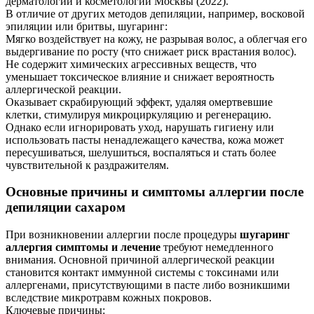
дерматологии и косметологии Москвы (2022).
В отличие от других методов депиляции, например, восковой
эпиляции или бритвы, шугаринг:
Мягко воздействует на кожу, не разрывая волос, а облегчая его
выдергивание по росту (что снижает риск врастания волос).
Не содержит химических агрессивных веществ, что
уменьшает токсическое влияние и снижает вероятность
аллергической реакции.
Оказывает скрабирующий эффект, удаляя омертвевшие
клетки, стимулируя микроциркуляцию и регенерацию.
Однако если игнорировать уход, нарушать гигиену или
использовать пасты ненадлежащего качества, кожа может
пересушиваться, шелушиться, воспаляться и стать более
чувствительной к раздражителям.
Основные причины и симптомы аллергии после
депиляции сахаром
При возникновении аллергии после процедуры
шугаринг
аллергия симптомы и лечение
требуют немедленного
внимания. Основной причиной аллергической реакции
становится контакт иммунной системы с токсинами или
аллергенами, присутствующими в пасте либо возникшими
вследствие микротравм кожных покровов.
Ключевые причины: