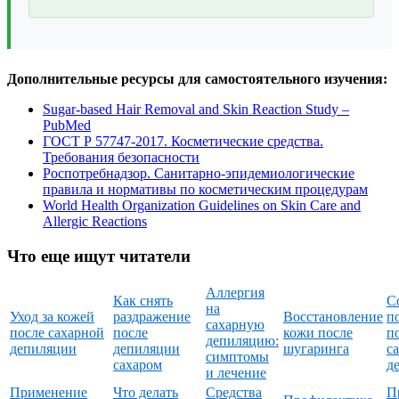
Дополнительные ресурсы для самостоятельного изучения:
Sugar-based Hair Removal and Skin Reaction Study –
PubMed
ГОСТ Р 57747-2017. Косметические средства.
Требования безопасности
Роспотребнадзор. Санитарно-эпидемиологические
правила и нормативы по косметическим процедурам
World Health Organization Guidelines on Skin Care and
Allergic Reactions
Что еще ищут читатели
Аллергия
Как снять
С
на
Уход за кожей
раздражение
Восстановление
п
сахарную
после сахарной
после
кожи после
п
депиляцию:
депиляции
депиляции
шугаринга
с
симптомы
сахаром
д
и лечение
Применение
Что делать
Средства
П