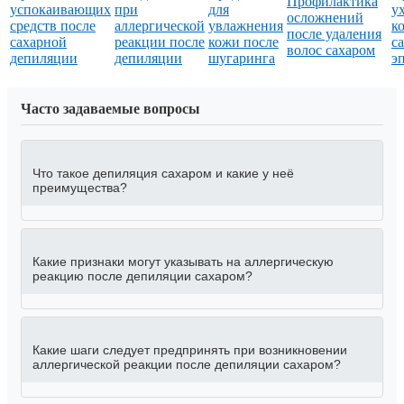
Профилактика
успокаивающих
при
для
ух
осложнений
средств после
аллергической
увлажнения
к
после удаления
сахарной
реакции после
кожи после
с
волос сахаром
депиляции
депиляции
шугаринга
э
Часто задаваемые вопросы
Что такое депиляция сахаром и какие у неё
преимущества?
Какие признаки могут указывать на аллергическую
реакцию после депиляции сахаром?
Какие шаги следует предпринять при возникновении
аллергической реакции после депиляции сахаром?