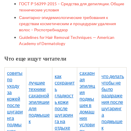
ГОСТ Р 56399-2015 – Средства для депиляции. Общие
технические условия
Санитарно-эпидемиологические требования к
средствам косметическим и процедурам удаления
волос – Роспотребнадзор
Guidelines for Hair Removal Techniques — American
Academy of Dermatology
Что еще ищут читатели
советы
сахарн
как
что делать
по
ая
лучшие
сохранит
чтобы не
уходу
эпиляц
техники
ь
было
за
ия
сахарной
гладкост
раздраже
кожей
подмы
эпиляции
ь кожи
ния после
после
шек в
для
после
шугаринг
шугари
домаш
подмыше
шугарин
а
нга
них
к
га на
подмыше
подмы
услови
отдыхе
к
шек
ях