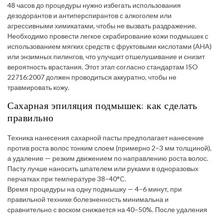
48 часов до процедуры нужно избегать использования
дезодорантов и антиперспирантов с алкоголем или
агрессивными химикатами, чтобы не вызвать раздражение.
Необходимо провести легкое скрабирование кожи подмышек с
использованием мягких средств с фруктовыми кислотами (AHA)
или энзимных пилингов, что улучшит отшелушивание и снизит
вероятность врастания. Этот этап согласно стандартам ISO
22716:2007 должен проводиться аккуратно, чтобы не
травмировать кожу.
Сахарная эпиляция подмышек: как сделать
правильно
Техника нанесения сахарной пасты предполагает нанесение
против роста волос тонким слоем (примерно 2–3 мм толщиной),
а удаление — резким движением по направлению роста волос.
Пасту лучше наносить шпателем или руками в одноразовых
перчатках при температуре 38–40°C.
Время процедуры на одну подмышку — 4–6 минут, при
правильной технике болезненность минимальна и
сравнительно с воском снижается на 40–50%. После удаления