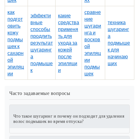
как
сравне
эффекти
какие
подгот
ние
вные
средства
техника
овить
шугари
способы
применя
шугаринг
кожу
нга и
продлить
ть для
а
подмы
восков
результат
ухода за
подмыше
шек к
ой
шугаринг
кожей
к для
сахарн
эпиляц
а
после
начинаю
ой
ии
подмыше
эпиляци
щих
эпиляц
подмы
к
и
ии
шек
Часто задаваемые вопросы
Что такое шугаринг и почему он подходит для удаления
волос подмышек во время отпуска?