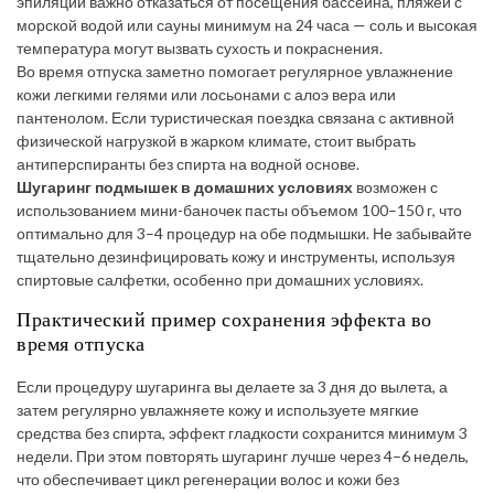
эпиляции важно отказаться от посещения бассейна, пляжей с
морской водой или сауны минимум на 24 часа — соль и высокая
температура могут вызвать сухость и покраснения.
Во время отпуска заметно помогает регулярное увлажнение
кожи легкими гелями или лосьонами с алоэ вера или
пантенолом. Если туристическая поездка связана с активной
физической нагрузкой в жарком климате, стоит выбрать
антиперспиранты без спирта на водной основе.
Шугаринг подмышек в домашних условиях
возможен с
использованием мини-баночек пасты объемом 100–150 г, что
оптимально для 3–4 процедур на обе подмышки. Не забывайте
тщательно дезинфицировать кожу и инструменты, используя
спиртовые салфетки, особенно при домашних условиях.
Практический пример сохранения эффекта во
время отпуска
Если процедуру шугаринга вы делаете за 3 дня до вылета, а
затем регулярно увлажняете кожу и используете мягкие
средства без спирта, эффект гладкости сохранится минимум 3
недели. При этом повторять шугаринг лучше через 4–6 недель,
что обеспечивает цикл регенерации волос и кожи без